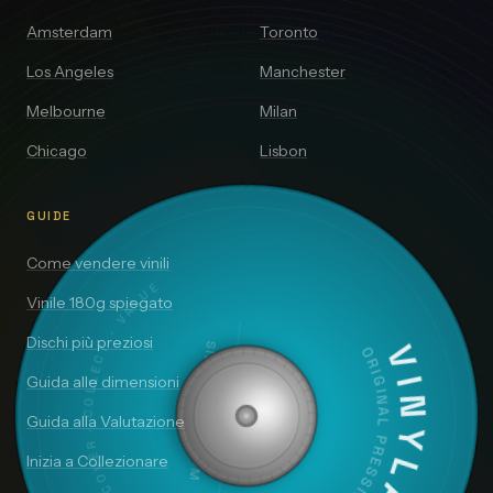
Amsterdam
Toronto
Los Angeles
Manchester
Melbourne
Milan
Chicago
Lisbon
GUIDE
Come vendere vinili
DISCOVER · COLLECT · VALUE
Vinile 180g spiegato
Dischi più preziosi
SIDE A — 33⅓ RPM
VINYLAI
ORIGINAL PRESSING
Guida alle dimensioni
Guida alla Valutazione
Inizia a Collezionare