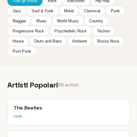
Tutti gli Artisti
Rock
Electronic
Hip Hop
Jazz
Soul & Funk
Metal
Classical
Punk
Reggae
Blues
World Music
Country
Progressive Rock
Psychedelic Rock
Techno
House
Drum and Bass
Ambient
Bossa Nova
Post-Punk
Artisti Popolari
95 artisti
The Beatles
rock