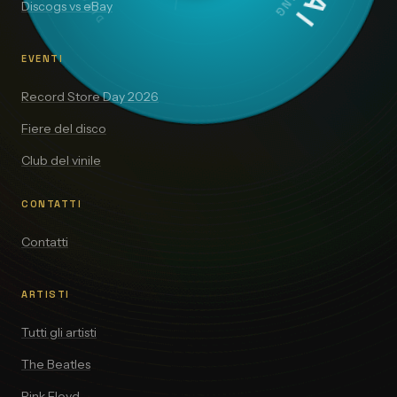
Discogs vs eBay
EVENTI
Record Store Day 2026
Fiere del disco
Club del vinile
CONTATTI
Contatti
ARTISTI
Tutti gli artisti
The Beatles
Pink Floyd