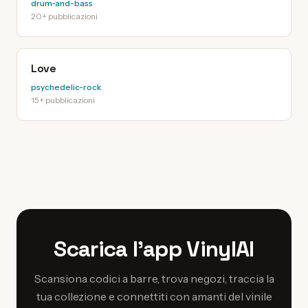
drum-and-bass
20+ pubblicazioni
Love
psychedelic-rock
15+ pubblicazioni
Scarica l'app VinylAI
Scansiona codici a barre, trova negozi, traccia la
tua collezione e connettiti con amanti del vinile