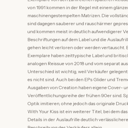
von 1991 kommen in der Regel mit einem glänz
maschinengestempelten Matrizen. Die vollständ
sind dagegen sauberer und rauschärmer gepres
und kommen meist in deutlich aufwendigerer Ve
Beschriftungen auf dem Label und die Auslaufrill
gehen leicht verloren oder werden vertauscht. Be
Exemplare haben zeittypische Label und britisc
analogen Reissue von 2018 und vom separat aus
Unterschied ist wichtig, weil Verkäufer gelegent
es nicht sind. Auch bei den EPs Glider und Trem
Ausgaben von Creation haben eigene Cover- und 
Veröffentlichungsreihe der frühen 90er sind.
Optik imitieren, ohne jedoch das originale Druck
With Your Kiss ist ein weiterer Titel, bei dem 
Details in der Auslaufrille deutlich verlässliche
Beschreibung des Verkäufers allein.