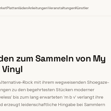
rket
Plattenläden
Anleitungen
Veranstaltungen
Künstler
faden zum Sammeln von My
 Vinyl
 Alternative-Rock mit ihrem wegweisenden Shoegaze-
hungen zu den begehrtesten Stücken moderner
ss' bis zum lang erwarteten 'm b v' verlangt ihre
nd erzeugt leidenschaftliche Hingabe bei Sammlern