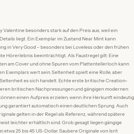
 Valentine besonders stark auf den Preis aus, weil ein
 Details liegt. Ein Exemplar im Zustand Near Mint kann
ung in Very Good – besonders bei Loveless oder den frühen
Hörerlebnis beeinträchtigt. Als Faustregel gilt: Eine
nten am Cover und ohne Spuren vom Plattentellerloch kann
n Exemplars wert sein. Seltenheit spielt eine Rolle, aber
Seltenheit es sich handelt. Echte erste britische Creation-
äteren britischen Nachpressungen und gängigen modernen
nnen einen Aufpreis erzielen, wenn ihre Herkunft eindeutig
ung garantiert automatisch einen deutlichen Sprung. Auch
iginale gelten in der Regel als Referenz, während spätere
st leichter erhältlich sind. Grob gesagt liegen gängige
ei etwa 25 bis 45 US-Dollar. Saubere Originale von Isn’t