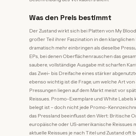
Was den Preis bestimmt
Der Zustand wirkt sich bei Platten von My Bloody
großer Teil ihrer Faszination in den klanglichen
dramatisch mehr einbringen als dieselbe Press
EPs, bei denen Oberflächenrauschen das gesamte 
saubere, vollständige Ausgabe mit scharfen Ka
das Zwei- bis Dreifache eines stärker abgenutzte
ebenso wichtig ist die Frage, um welche Art von 
Pressungen liegen auf dem Markt meist vor sp
Reissues. Promo-Exemplare und White Labels kö
belegt ist – doch nicht jede Promo-Kennzeichn
das Pressland beeinflusst den Wert: Britische Or
europäische oder US-amerikanische Reissues mei
aktuelle Reissues je nach Titel und Zustand oft b