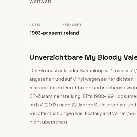
weltweit.
AKTIV
HERKUNFT
1983-present
Ireland
Unverzichtbare My Bloody Vale
Der Grundstock jeder Sammlung ist 'Loveless' (
angesehen und auf Vinyl wegen seiner dichten, 
markiert ihren Durchbruch und ist ebenso wicht
EP-Zusammenstellung 'EP's 1988-1991' dokumen
'm b v' (2013) nach 22 Jahren Stille erschien un
Veröffentlichungen wie 'Ecstasy and Wine' (1987)
nicht übersehen.