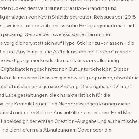
enden Cover, dem vertrauten Creation-Branding und
ig analogen, von Kevin Shields betreuten Reissues von 2018
st, weisen andere zeitgenössische Fertigungsmerkmale auf
rpackung. Gerade bei Loveless sollte man immer
e vergleichen, statt sich auf Hype-Sticker zu verlassen – die
i Isn’t Anything ist die Aufteilung ähnlich. Frühe Creation-
he Fertigungsmerkmale, die sich klar vom vollständig
 Digitaldateien geschnittenen Cut unterscheiden. Dieser
lich alle neueren Reissues gleichwertig anpreisen, obwohl sie
olo lohnt sich eine genaue Prüfung. Die originalen 12-Inch-
Labelgestaltungen, die charakteristisch für die
 Spätere Kompilationen und Nachpressungen können diese
finish oder den Stil der Auslaufrille zu erreichen. Feed Me
das Labeldesign der ersten Creation-Ausgabe und authentische
re Indizien liefern als Abnutzung am Cover oder die