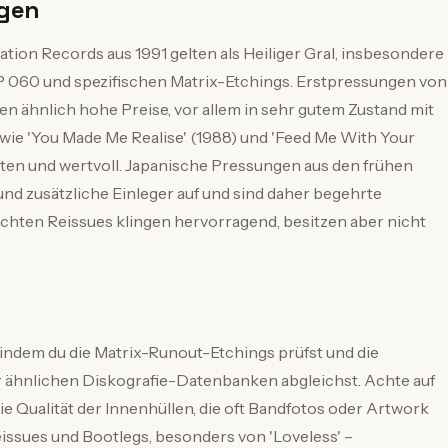
ngen
tion Records aus 1991 gelten als Heiliger Gral, insbesondere
060 und spezifischen Matrix-Etchings. Erstpressungen von
len ähnlich hohe Preise, vor allem in sehr gutem Zustand mit
 wie 'You Made Me Realise' (1988) und 'Feed Me With Your
ten und wertvoll. Japanische Pressungen aus den frühen
und zusätzliche Einleger auf und sind daher begehrte
achten Reissues klingen hervorragend, besitzen aber nicht
 indem du die Matrix-Runout-Etchings prüfst und die
 ähnlichen Diskografie-Datenbanken abgleichst. Achte auf
e Qualität der Innenhüllen, die oft Bandfotos oder Artwork
Reissues und Bootlegs, besonders von 'Loveless' –