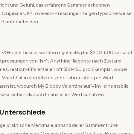
icht und Gefühl, das erfahrene Sammler erkennen.
Originale UK-'Loveless'-Pressungen zeigen typischerweise
 B unterscheiden.
in VG+ oder besser werden regelmäßig für $200–500 verkauft,
pressungen von 'Isn't Anything' liegen je nach Zustand
le Creation-EPs erzielen oft $50–150 pro Exemplar, wobei
 Markt hat in den letzten zehn Jahren stetig an Wert
en ist, wodurch My Bloody Valentine auf Vinyl eine stabile
sikalischen als auch finanziellen Wert schätzen.
 Unterschiede
inige praktische Merkmale, anhand derer Sammler frühe
es unterscheiden. Originale britische Creation-Pressungen