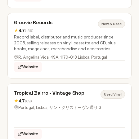
Groovie Records
New & Used
★
4.7
(159)
Record label, distributor and music producer since
2005, selling releases on vinyl, cassette and CD, plus
books, magazines, merchandise and accessories.
R. Angelina Vidal 49A, 1170-018 Lisboa, Portugal
Website
Tropical Bairro - Vintage Shop
Used Vinyl
★
4.7
(69)
Portugal, Lisboa, サン・クリストーヴン通り 3
Website