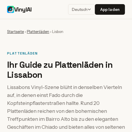
VinylAI
App laden
Deutsch
Startseite
›
Plattenläden
›
Lisbon
PLATTENLÄDEN
Ihr Guide zu Plattenläden in
Lissabon
Lissabons Vinyl-Szene blüht in denselben Vierteln
auf, in denen einst Fado durch die
Kopfsteinpflasterstraßen hallte. Rund 20
Plattenläden reichen von den bohemischen
Treffpunkten im Bairro Alto bis zu den eleganten
Geschäften im Chiado und bieten alles von seltenen