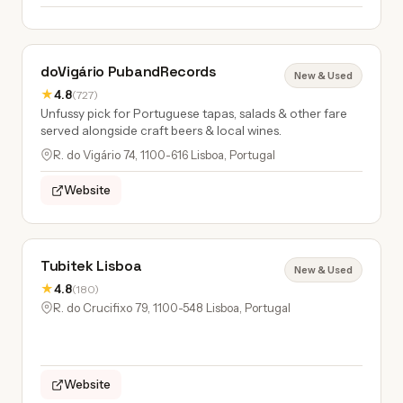
doVigário PubandRecords
New & Used
★
4.8
(727)
Unfussy pick for Portuguese tapas, salads & other fare
served alongside craft beers & local wines.
R. do Vigário 74, 1100-616 Lisboa, Portugal
Website
Tubitek Lisboa
New & Used
★
4.8
(180)
R. do Crucifixo 79, 1100-548 Lisboa, Portugal
Website