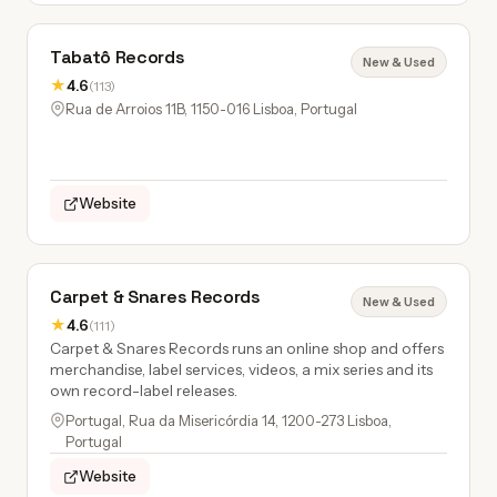
Tabatô Records
New & Used
★
4.6
(113)
Rua de Arroios 11B, 1150-016 Lisboa, Portugal
Website
Carpet & Snares Records
New & Used
★
4.6
(111)
Carpet & Snares Records runs an online shop and offers
merchandise, label services, videos, a mix series and its
own record-label releases.
Portugal, Rua da Misericórdia 14, 1200-273 Lisboa,
Portugal
Website