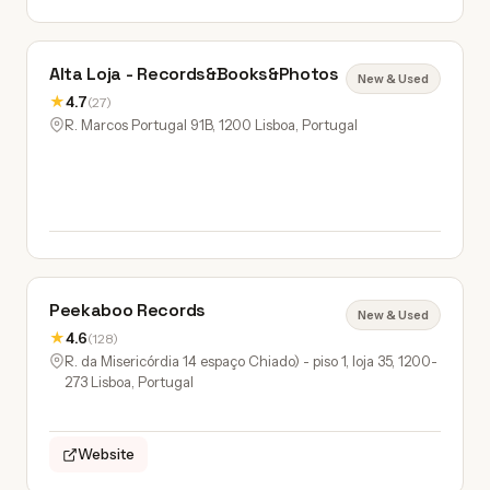
Alta Loja - Records&Books&Photos
New & Used
★
4.7
(27)
R. Marcos Portugal 91B, 1200 Lisboa, Portugal
Peekaboo Records
New & Used
★
4.6
(128)
R. da Misericórdia 14 espaço Chiado) - piso 1, loja 35, 1200-
273 Lisboa, Portugal
Website