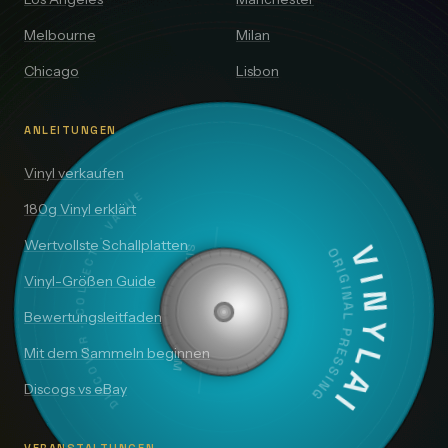
Melbourne
Milan
Chicago
Lisbon
ANLEITUNGEN
Vinyl verkaufen
DISCOVER · COLLECT · VALUE
180g Vinyl erklärt
Wertvollste Schallplatten
SIDE A — 33⅓ RPM
VINYLAI
ORIGINAL PRESSING
Vinyl-Größen Guide
Bewertungsleitfaden
Mit dem Sammeln beginnen
Discogs vs eBay