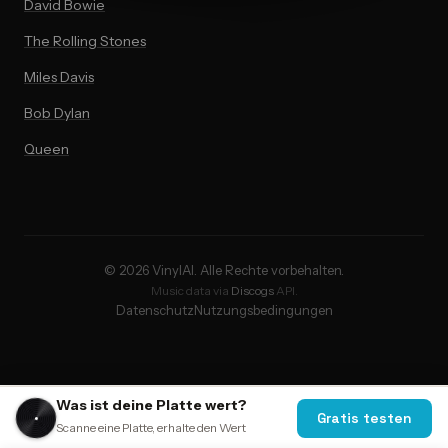
David Bowie
The Rolling Stones
Miles Davis
Bob Dylan
Queen
© 2026 VinylAI. Alle Rechte vorbehalten.
Music data via
Discogs
API.
Datenschutz
Nutzungsbedingungen
Was ist deine Platte wert?
Gratis testen
Scanne eine Platte, erhalte den Wert