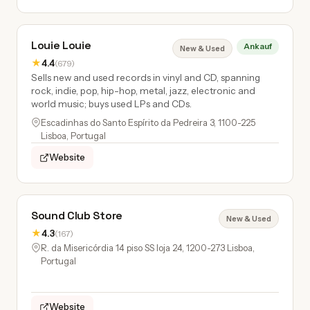
Louie Louie
Ankauf
New & Used
★
4.4
(679)
Sells new and used records in vinyl and CD, spanning
rock, indie, pop, hip-hop, metal, jazz, electronic and
world music; buys used LPs and CDs.
Escadinhas do Santo Espírito da Pedreira 3, 1100-225
Lisboa, Portugal
Website
Sound Club Store
New & Used
★
4.3
(167)
R. da Misericórdia 14 piso SS loja 24, 1200-273 Lisboa,
Portugal
Website