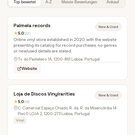
Top bewertet
A-Z
Meiste Bewertungen
Ankauf
Palmela records
New & Used
★
5.0
(22)
Online vinyl store established in 2020, with the website
presenting its catalog for record purchases; no genres
or new/used details are stated.
Tv. do Pasteleiro 1A, 1200-861 Lisboa, Portugal
Website
Loja de Discos Vinylrarities
New & Used
★
5.0
(13)
C. Comercial Espaço Chiado, R. da, R. da Misericórdia 14
Piso 0 LOJA 2, 1200-273 Lisboa, Portugal
Vinyl