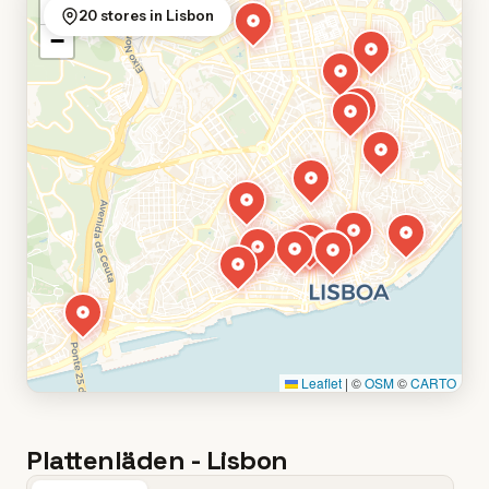
+
20 stores in Lisbon
−
Leaflet
|
©
OSM
©
CARTO
Plattenläden - Lisbon