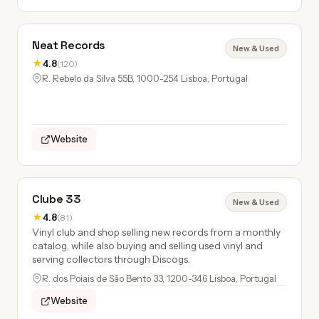
Neat Records
New & Used
★
4.8
(120)
R. Rebelo da Silva 55B, 1000-254 Lisboa, Portugal
Website
Clube 33
New & Used
★
4.8
(81)
Vinyl club and shop selling new records from a monthly
catalog, while also buying and selling used vinyl and
serving collectors through Discogs.
R. dos Poiais de São Bento 33, 1200-346 Lisboa, Portugal
Website