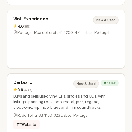
Vinil Experience
New & Used
★
4.0
(85)
Portugal, Rua do Loreto 61, 1200-471 Lisboa, Portugal
Carbono
Ankauf
New & Used
★
3.9
(460)
Buys and sells used vinyl LPs, singles and CDs, with
listings spanning rock, pop, metal, jazz, reggae,
electronic, hip-hop, blues and film soundtracks.
R. do Telhal 6B, 1150-323 Lisboa, Portugal
Website