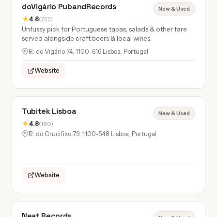
doVigário PubandRecords
New & Used
★
4.8
(727)
Unfussy pick for Portuguese tapas, salads & other fare
served alongside craft beers & local wines.
R. do Vigário 74, 1100-616 Lisboa, Portugal
Website
Tubitek Lisboa
New & Used
★
4.8
(180)
R. do Crucifixo 79, 1100-548 Lisboa, Portugal
Website
Neat Records