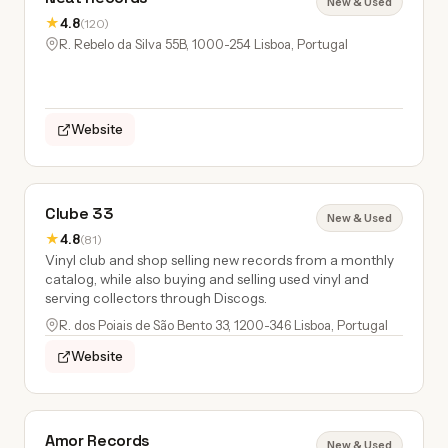
New & Used
★
4.8
(120)
R. Rebelo da Silva 55B, 1000-254 Lisboa, Portugal
Website
Clube 33
New & Used
★
4.8
(81)
Vinyl club and shop selling new records from a monthly
catalog, while also buying and selling used vinyl and
serving collectors through Discogs.
R. dos Poiais de São Bento 33, 1200-346 Lisboa, Portugal
Website
Amor Records
New & Used