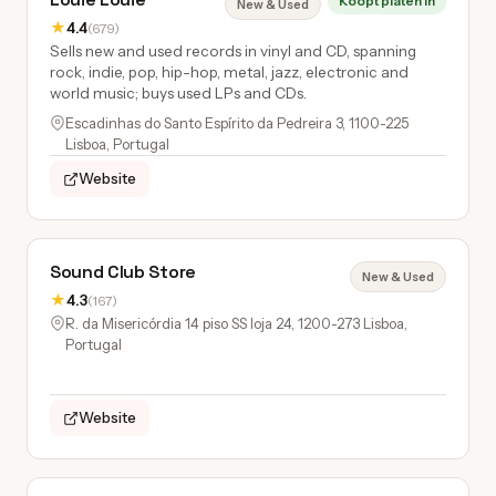
Koopt platen in
New & Used
★
4.4
(679)
Sells new and used records in vinyl and CD, spanning
rock, indie, pop, hip-hop, metal, jazz, electronic and
world music; buys used LPs and CDs.
Escadinhas do Santo Espírito da Pedreira 3, 1100-225
Lisboa, Portugal
Website
Sound Club Store
New & Used
★
4.3
(167)
R. da Misericórdia 14 piso SS loja 24, 1200-273 Lisboa,
Portugal
Website