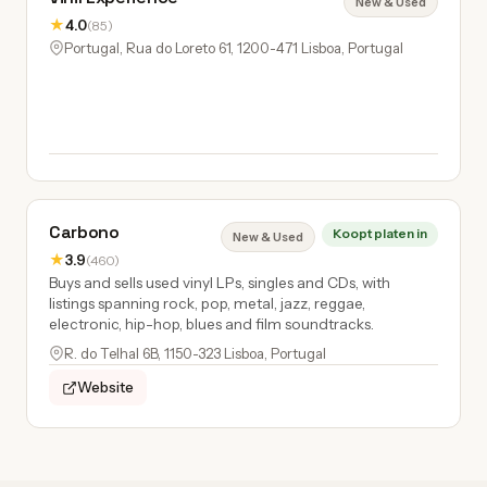
New & Used
★
4.0
(85)
Portugal, Rua do Loreto 61, 1200-471 Lisboa, Portugal
Carbono
Koopt platen in
New & Used
★
3.9
(460)
Buys and sells used vinyl LPs, singles and CDs, with
listings spanning rock, pop, metal, jazz, reggae,
electronic, hip-hop, blues and film soundtracks.
R. do Telhal 6B, 1150-323 Lisboa, Portugal
Website