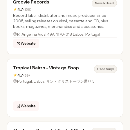
Groovie Records
New & Used
★
4.7
(159)
Record label, distributor and music producer since
2005, selling releases on vinyl, cassette and CD, plus
books, magazines, merchandise and accessories.
R. Angelina Vidal 49A, 1170-018 Lisboa, Portugal
Website
Tropical Bairro - Vintage Shop
Used Vinyl
★
4.7
(69)
Portugal, Lisboa, サン・クリストーヴン通り 3
Website