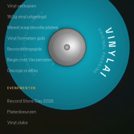
Vinyl verkopen
DISCOVER · COLLECT · VALUE
180g vinyl uitgelegd
Meest waardevolle platen
SIDE A — 33⅓ RPM
VINYLAI
ORIGINAL PRESSING
Vinyl formaten gids
Beoordelingsgids
Begin met Verzamelen
Discogs vs eBay
EVENEMENTEN
Record Store Day 2026
Platenbeurzen
Vinyl clubs