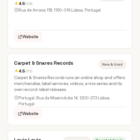
★
4.6
(113)
Rua de Arroios 11B, 1150-016 Lisboa, Portugal
Website
Carpet & Snares Records
New & Used
★
4.6
(111)
Carpet & Snares Records runs an online shop and offers
merchandise, label services, videos, a mix series and its
own record-label releases.
Portugal, Rua da Misericórdia 14, 1200-273 Lisboa,
Portugal
Website
Louie Louie