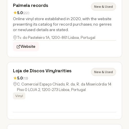
Palmela records
New & Used
★
5.0
(22)
Online vinyl store established in 2020, with the website
presenting its catalog for record purchases; no genres
or new/used details are stated.
Tv. do Pasteleiro 1A, 1200-861 Lisboa, Portugal
Website
Loja de Discos Vinylrarities
New & Used
★
5.0
(13)
C. Comercial Espaço Chiado, R. da, R. da Misericórdia 14
Piso 0 LOJA 2, 1200-273 Lisboa, Portugal
Vinyl