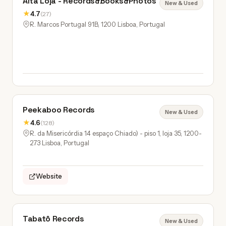
Alta Loja - Records&Books&Photos
New & Used
★
4.7
(27)
R. Marcos Portugal 91B, 1200 Lisboa, Portugal
Peekaboo Records
New & Used
★
4.6
(128)
R. da Misericórdia 14 espaço Chiado) - piso 1, loja 35, 1200-
273 Lisboa, Portugal
Website
Tabatô Records
New & Used