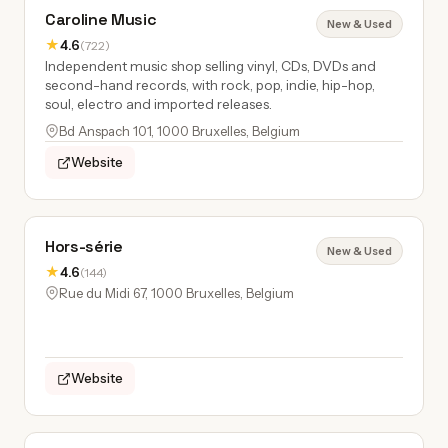
Caroline Music
New & Used
★
4.6
(722)
Independent music shop selling vinyl, CDs, DVDs and
second-hand records, with rock, pop, indie, hip-hop,
soul, electro and imported releases.
Bd Anspach 101, 1000 Bruxelles, Belgium
Website
Hors-série
New & Used
★
4.6
(144)
Rue du Midi 67, 1000 Bruxelles, Belgium
Website