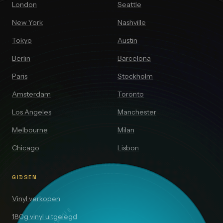
London
Seattle
New York
Nashville
Tokyo
Austin
Berlin
Barcelona
Paris
Stockholm
Amsterdam
Toronto
Los Angeles
Manchester
Melbourne
Milan
Chicago
Lisbon
GIDSEN
Vinyl verkopen
180g vinyl uitgelegd