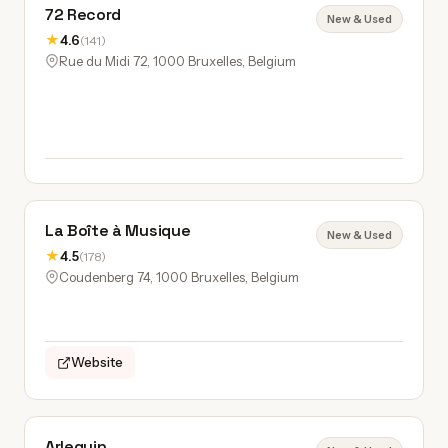
72 Record
New & Used
★
4.6
(141)
Rue du Midi 72, 1000 Bruxelles, Belgium
La Boîte à Musique
New & Used
★
4.5
(178)
Coudenberg 74, 1000 Bruxelles, Belgium
Website
Arlequin