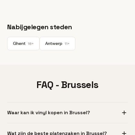
Nabijgelegen steden
Ghent
Antwerp
18+
11+
FAQ - Brussels
Waar kan ik vinyl kopen in Brussel?
Je kunt op veel plaatsen in Brussel vinyl kopen, met de
Wat zijn de beste platenzaken in Brussel?
grootste concentratie in Ixelles (vooral rond Chaussée