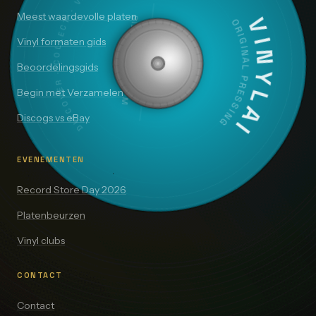
DISCOVER · COLLECT · VALUE
Meest waardevolle platen
SIDE A — 33⅓ RPM
VINYLAI
ORIGINAL PRESSING
Vinyl formaten gids
Beoordelingsgids
Begin met Verzamelen
Discogs vs eBay
EVENEMENTEN
Record Store Day 2026
Platenbeurzen
Vinyl clubs
CONTACT
Contact