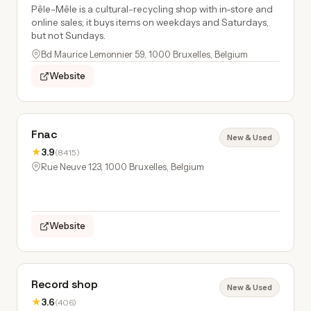
Pêle-Mêle is a cultural-recycling shop with in-store and
online sales; it buys items on weekdays and Saturdays,
but not Sundays.
Bd Maurice Lemonnier 59, 1000 Bruxelles, Belgium
Website
Fnac
New & Used
★
3.9
(8415)
Rue Neuve 123, 1000 Bruxelles, Belgium
Website
Record shop
New & Used
★
3.6
(406)