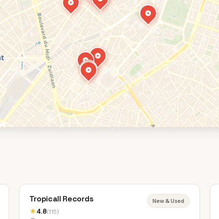
Tropicall Records
New & Used
★
4.8
(115)