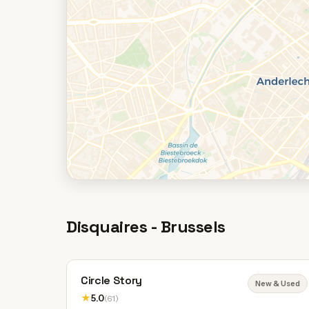
Disquaires - Brussels
Circle Story
New & Used
★
5.0
(61)