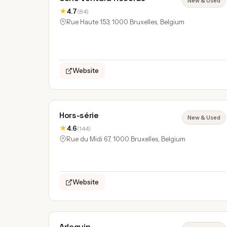
New & Used
★
4.7
(84)
Rue Haute 153, 1000 Bruxelles, Belgium
Website
Hors-série
New & Used
★
4.6
(144)
Rue du Midi 67, 1000 Bruxelles, Belgium
Website
Arlequin