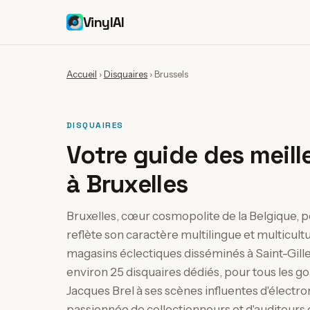
VinylAI
Accueil
›
Disquaires
›
Brussels
DISQUAIRES
Votre guide des meille
à Bruxelles
Bruxelles, cœur cosmopolite de la Belgique, 
reflète son caractère multilingue et multicul
magasins éclectiques disséminés à Saint-Gilles
environ 25 disquaires dédiés, pour tous les goû
Jacques Brel à ses scènes influentes d'élect
passionnée de collectionneurs et d'auditeurs