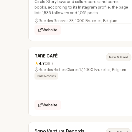
Circle Story buys and sells records and comic
books, according to its Instagram profile; the page
lists 1,535 followers and 1,015 posts.
Rue des Renards 38, 1000 Bruxelles, Belgium
Website
RARE CAFÉ
New & Used
★
4.7
(251)
Rue des Riches Claires 17, 1000 Bruxelles, Belgium
Rare Records
Website
Sono Ventura Records