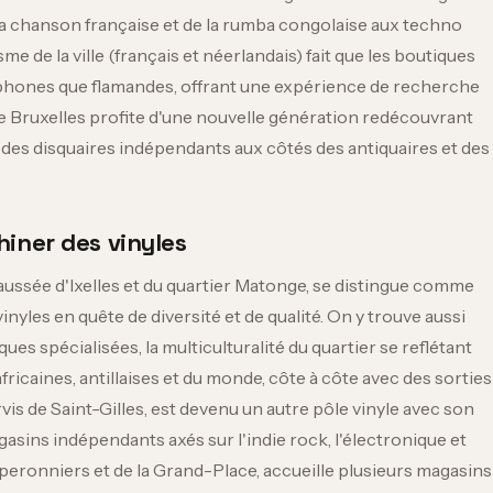
 la chanson française et de la rumba congolaise aux techno
e de la ville (français et néerlandais) fait que les boutiques
phones que flamandes, offrant une expérience de recherche
 de Bruxelles profite d'une nouvelle génération redécouvrant
 des disquaires indépendants aux côtés des antiquaires et des
iner des vinyles
aussée d'Ixelles et du quartier Matonge, se distingue comme
nyles en quête de diversité et de qualité. On y trouve aussi
es spécialisées, la multiculturalité du quartier se reflétant
icaines, antillaises et du monde, côte à côte avec des sorties
is de Saint-Gilles, est devenu un autre pôle vinyle avec son
ins indépendants axés sur l'indie rock, l'électronique et
s Éperonniers et de la Grand-Place, accueille plusieurs magasins