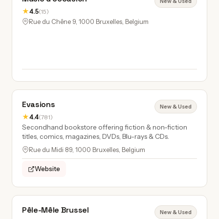
New & Used
★
4.5
(15)
Rue du Chêne 9, 1000 Bruxelles, Belgium
Evasions
New & Used
★
4.4
(781)
Secondhand bookstore offering fiction & non-fiction
titles, comics, magazines, DVDs, Blu-rays & CDs.
Rue du Midi 89, 1000 Bruxelles, Belgium
Website
Pêle-Mêle Brussel
New & Used