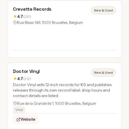
Crevette Records
New & Used
★
4.7
(237)
Rue Blaes 146, 1000 Bruxelles, Belgium
Doctor Vinyl
New & Used
★
4.7
(212)
Doctor Vinyl sells 12-inch records for €9 and publishes
releases through its own record label; shop hours and
contact details are listed.
Rue de la Grande Ile 1, 1000 Bruxelles, Belgium
Vinyl
Website