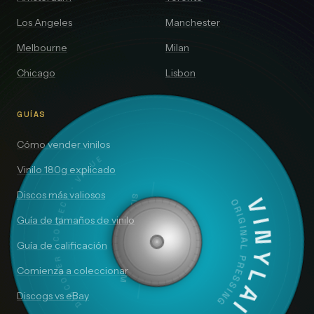
Los Angeles
Manchester
Melbourne
Milan
Chicago
Lisbon
GUÍAS
Cómo vender vinilos
DISCOVER · COLLECT · VALUE
Vinilo 180g explicado
Discos más valiosos
SIDE A — 33⅓ RPM
VINYLAI
ORIGINAL PRESSING
Guía de tamaños de vinilo
Guía de calificación
Comienza a coleccionar
Discogs vs eBay