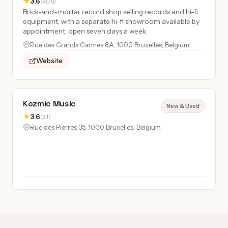
★
3.6
(406)
Brick-and-mortar record shop selling records and hi-fi
equipment, with a separate hi-fi showroom available by
appointment; open seven days a week.
Rue des Grands Carmes 8A, 1000 Bruxelles, Belgium
Website
Kozmic Music
New & Used
★
3.6
(21)
Rue des Pierres 35, 1000 Bruxelles, Belgium