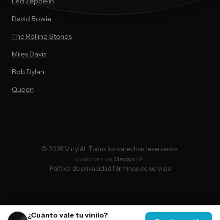
Led Zeppelin
David Bowie
The Rolling Stones
Miles Davis
Bob Dylan
Queen
© 2026 VinylAI. Todos los derechos reservados.
Music data via
Discogs
API.
Política de privacidad
Términos de servicio
¿Cuánto vale tu vinilo?