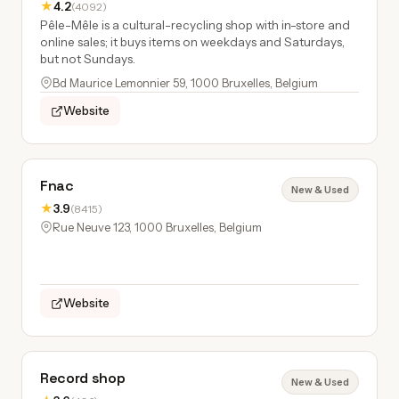
★
4.2
(4092)
Pêle-Mêle is a cultural-recycling shop with in-store and
online sales; it buys items on weekdays and Saturdays,
but not Sundays.
Bd Maurice Lemonnier 59, 1000 Bruxelles, Belgium
Website
Fnac
New & Used
★
3.9
(8415)
Rue Neuve 123, 1000 Bruxelles, Belgium
Website
Record shop
New & Used