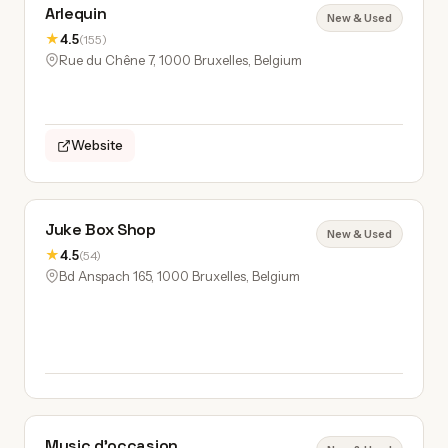
Arlequin
New & Used
★
4.5
(155)
Rue du Chêne 7, 1000 Bruxelles, Belgium
Website
Juke Box Shop
New & Used
★
4.5
(54)
Bd Anspach 165, 1000 Bruxelles, Belgium
Music d'occasion