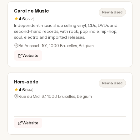
Caroline Music
New & Used
★
4.6
(722)
Independent music shop selling vinyl, CDs, DVDs and
second-hand records, with rock, pop, indie, hip-hop,
soul, electro and imported releases.
Bd Anspach 101, 1000 Bruxelles, Belgium
Website
Hors-série
New & Used
★
4.6
(144)
Rue du Midi 67, 1000 Bruxelles, Belgium
Website