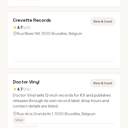
Crevette Records
New & Used
★
4.7
(237)
Rue Blaes 146, 1000 Bruxelles, Belgium
Doctor Vinyl
New & Used
★
4.7
(212)
Doctor Vinyl sells 12-inch records for €9 and publishes
releases through its own record label; shop hours and
contact details are listed.
Rue de la Grande Ile 1, 1000 Bruxelles, Belgium
Vinyl