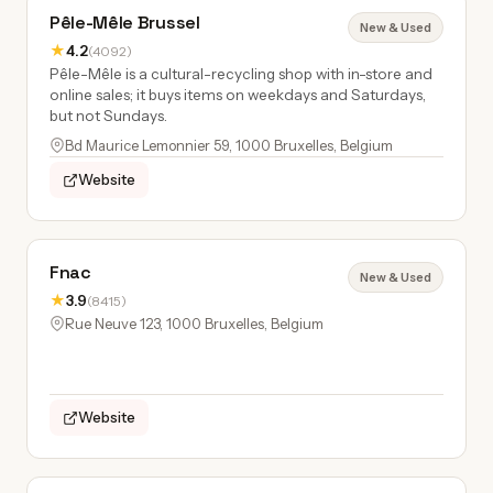
Pêle-Mêle Brussel
New & Used
★
4.2
(4092)
Pêle-Mêle is a cultural-recycling shop with in-store and
online sales; it buys items on weekdays and Saturdays,
but not Sundays.
Bd Maurice Lemonnier 59, 1000 Bruxelles, Belgium
Website
Fnac
New & Used
★
3.9
(8415)
Rue Neuve 123, 1000 Bruxelles, Belgium
Website