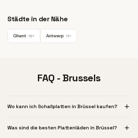
Städte in der Nähe
Ghent
Antwerp
18+
11+
FAQ - Brussels
Wo kann ich Schallplatten in Brüssel kaufen?
Schallplatten bekommen Sie in ganz Brüssel; die höchste
Was sind die besten Plattenläden in Brüssel?
Dichte an Läden finden Sie in Ixelles (insbesondere rund um
die Chaussée d'Ixelles), in Saint-Gilles nahe dem Parvis und