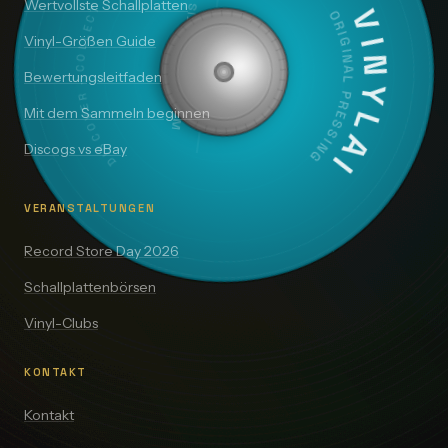
DISCOVER · COLLECT · VALUE
Wertvollste Schallplatten
SIDE A — 33⅓ RPM
VINYLAI
ORIGINAL PRESSING
Vinyl-Größen Guide
Bewertungsleitfaden
Mit dem Sammeln beginnen
Discogs vs eBay
VERANSTALTUNGEN
Record Store Day 2026
Schallplattenbörsen
Vinyl-Clubs
KONTAKT
Kontakt