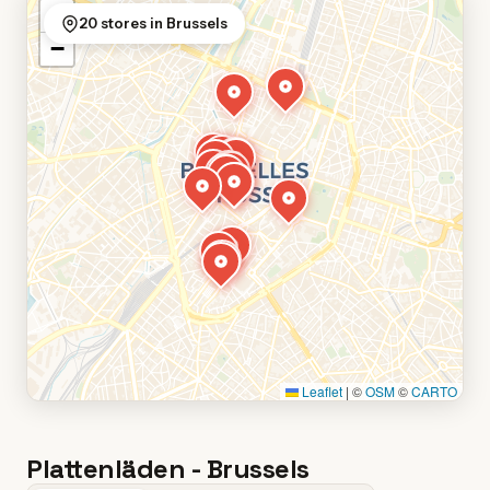
+
20 stores in Brussels
−
Leaflet
|
©
OSM
©
CARTO
Plattenläden - Brussels