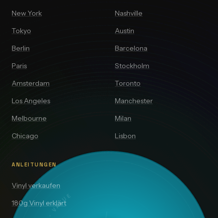
New York
Nashville
Tokyo
Austin
Berlin
Barcelona
Paris
Stockholm
Amsterdam
Toronto
Los Angeles
Manchester
Melbourne
Milan
Chicago
Lisbon
ANLEITUNGEN
Vinyl verkaufen
180g Vinyl erklärt