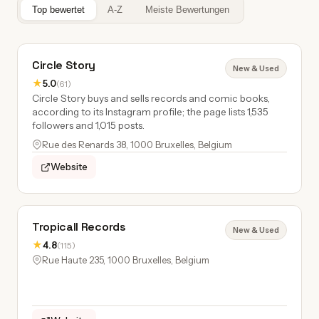
Top bewertet
A-Z
Meiste Bewertungen
Circle Story
New & Used
★
5.0
(61)
Circle Story buys and sells records and comic books,
according to its Instagram profile; the page lists 1,535
followers and 1,015 posts.
Rue des Renards 38, 1000 Bruxelles, Belgium
Website
Tropicall Records
New & Used
★
4.8
(115)
Rue Haute 235, 1000 Bruxelles, Belgium