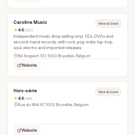
Caroline Music
New & Used
★
4.6
(722)
Independent music shop selling vinyl, CDs, DVDs and
second-hand records, with rock, pop, indie, hip-hop,
soul, electro and imported releases.
Bd Anspach 101, 1000 Bruxelles, Belgium
Website
Hors-série
New & Used
★
4.6
(144)
Rue du Midi 67, 1000 Bruxelles, Belgium
Website