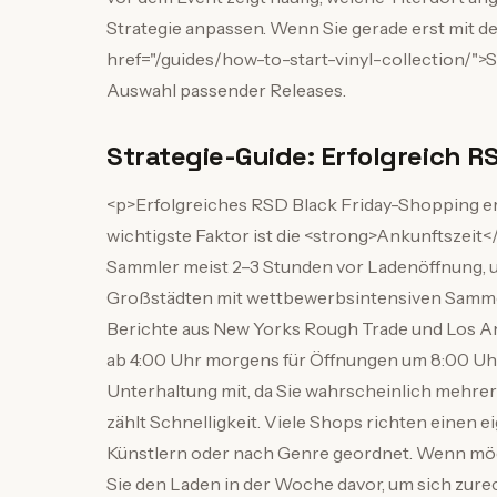
Strategie anpassen. Wenn Sie gerade erst mit d
href="/guides/how-to-start-vinyl-collection/">
Auswahl passender Releases.
Strategie-Guide: Erfolgreich R
<p>Erfolgreiches RSD Black Friday-Shopping er
wichtigste Faktor ist die <strong>Ankunftszeit
Sammler meist 2–3 Stunden vor Ladenöffnung, um
Großstädten mit wettbewerbsintensiven Sammel
Berichte aus New Yorks Rough Trade und Los 
ab 4:00 Uhr morgens für Öffnungen um 8:00 Uhr.
Unterhaltung mit, da Sie wahrscheinlich mehre
zählt Schnelligkeit. Viele Shops richten einen 
Künstlern oder nach Genre geordnet. Wenn mögl
Sie den Laden in der Woche davor, um sich zurecht