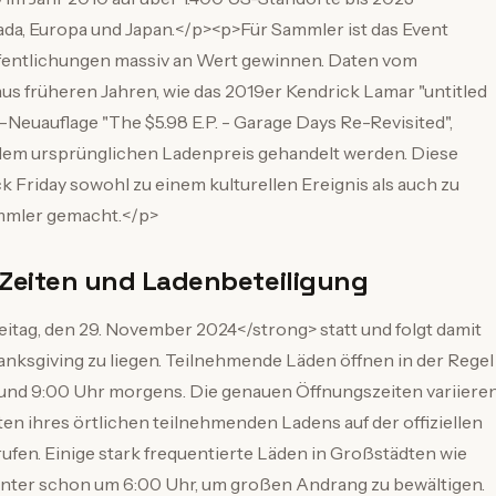
da, Europa und Japan.</p><p>Für Sammler ist das Event
fentlichungen massiv an Wert gewinnen. Daten vom
aus früheren Jahren, wie das 2019er Kendrick Lamar "untitled
Neuauflage "The $5.98 E.P. - Garage Days Re-Revisited",
em ursprünglichen Ladenpreis gehandelt werden. Diese
Friday sowohl zu einem kulturellen Ereignis als auch zu
ammler gemacht.</p>
, Zeiten und Ladenbeteiligung
itag, den 29. November 2024</strong> statt und folgt damit
anksgiving zu liegen. Teilnehmende Läden öffnen in der Regel
00 und 9:00 Uhr morgens. Die genauen Öffnungszeiten variiere
ten ihres örtlichen teilnehmenden Ladens auf der offiziellen
fen. Einige stark frequentierte Läden in Großstädten wie
nter schon um 6:00 Uhr, um großen Andrang zu bewältigen.