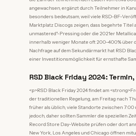
angewachsen, ergänzt durch Teilnehmer in Kana
besonders bedeutsam, weil viele RSD-BF-Veröf
Marktplatz Discogs zeigen, dass begehrte Titel 
unmastered"-Pressing oder die 2021er Metallica-
innerhalb weniger Monate oft 200–400% über d
Nachfrage auf dem Sekundärmarkt hat RSD Black 
einer Investitionsmöglichkeit für ernsthafte S
RSD Black Friday 2024: Termin
<p>RSD Black Friday 2024 findet am <strong>Fre
der traditionellen Regelung, am Freitag nach Th
früher als üblich, viele Standorte zwischen 7:
jedoch, daher sollten Sammler die speziellen Zei
Record Store Day-Website prüfen oder dort anru
New York, Los Angeles und Chicago öffnen mitu