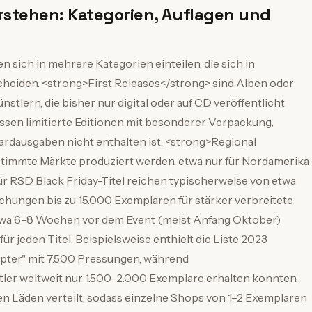
rstehen: Kategorien, Auflagen und
 sich in mehrere Kategorien einteilen, die sich in
eiden. <strong>First Releases</strong> sind Alben oder
ünstlern, die bisher nur digital oder auf CD veröffentlicht
ssen limitierte Editionen mit besonderer Verpackung,
dardausgaben nicht enthalten ist. <strong>Regional
bestimmte Märkte produziert werden, etwa nur für Nordamerika
ür RSD Black Friday-Titel reichen typischerweise von etwa
lichungen bis zu 15.000 Exemplaren für stärker verbreitete
e etwa 6–8 Wochen vor dem Event (meist Anfang Oktober)
ür jeden Titel. Beispielsweise enthielt die Liste 2023
apter" mit 7.500 Pressungen, während
er weltweit nur 1.500–2.000 Exemplare erhalten konnten.
n Läden verteilt, sodass einzelne Shops von 1–2 Exemplaren