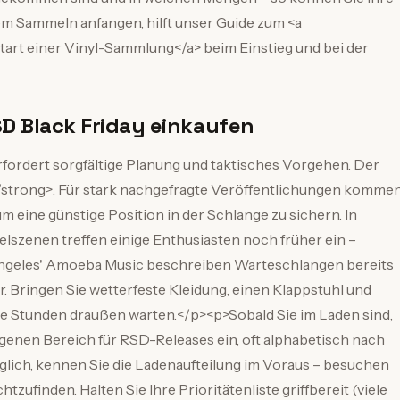
em Sammeln anfangen, hilft unser Guide zum <a
Start einer Vinyl-Sammlung</a> beim Einstieg und bei der
SD Black Friday einkaufen
fordert sorgfältige Planung und taktisches Vorgehen. Der
</strong>. Für stark nachgefragte Veröffentlichungen komme
 eine günstige Position in der Schlange zu sichern. In
szenen treffen einige Enthusiasten noch früher ein –
Angeles' Amoeba Music beschreiben Warteschlangen bereits
 Bringen Sie wetterfeste Kleidung, einen Klappstuhl und
re Stunden draußen warten.</p><p>Sobald Sie im Laden sind,
eigenen Bereich für RSD-Releases ein, oft alphabetisch nach
ich, kennen Sie die Ladenaufteilung im Voraus – besuchen
zufinden. Halten Sie Ihre Prioritätenliste griffbereit (viele