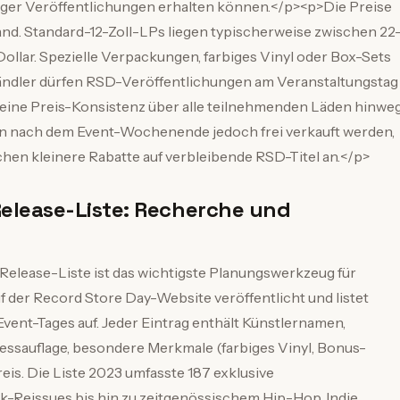
figer Veröffentlichungen erhalten können.</p><p>Die Preise
nd. Standard-12-Zoll-LPs liegen typischerweise zwischen 22
llar. Spezielle Verpackungen, farbiges Vinyl oder Box-Sets
ndler dürfen RSD-Veröffentlichungen am Veranstaltungstag
was eine Preis-Konsistenz über alle teilnehmenden Läden hinwe
en nach dem Event-Wochenende jedoch frei verkauft werden,
en kleinere Rabatte auf verbleibende RSD-Titel an.</p>
-Release-Liste: Recherche und
-Release-Liste ist das wichtigste Planungswerkzeug für
f der Record Store Day-Website veröffentlicht und listet
vent-Tages auf. Jeder Eintrag enthält Künstlernamen,
Pressauflage, besondere Merkmale (farbiges Vinyl, Bonus-
is. Die Liste 2023 umfasste 187 exklusive
-Reissues bis hin zu zeitgenössischem Hip-Hop, Indie,