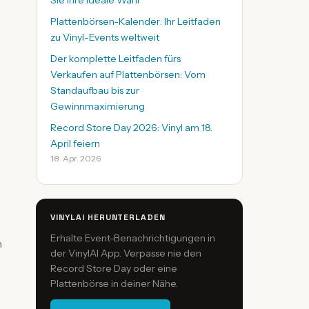
Sie Ihre ideale Wahl
Plattenbörsen-Kalender: Ihr Leitfaden
zu Vinyl-Events weltweit
Der komplette Leitfaden fürs
Verkaufen auf Plattenbörsen: Vom
Standaufbau bis zur
Gewinnmaximierung
Record Store Day 2026: Vinyl am 18.
April feiern
18. Apr. 2026
VINYLAI HERUNTERLADEN
Erhalte Event-Benachrichtigungen in
n
der VinylAI App. Verpasse nie den
Record Store Day oder eine
Plattenbörse in deiner Nähe.