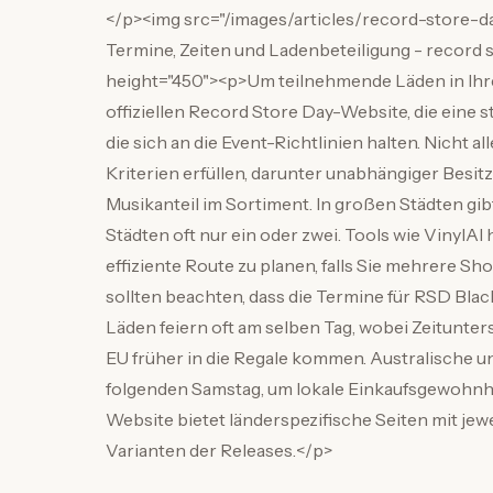
</p><img src="/images/articles/record-store-da
Termine, Zeiten und Ladenbeteiligung - record st
height="450"><p>Um teilnehmende Läden in Ihrer
offiziellen Record Store Day-Website, die eine 
die sich an die Event-Richtlinien halten. Nicht a
Kriterien erfüllen, darunter unabhängiger Besi
Musikanteil im Sortiment. In großen Städten gib
Städten oft nur ein oder zwei. Tools wie VinylA
effiziente Route zu planen, falls Sie mehrere 
sollten beachten, dass die Termine für RSD Blac
Läden feiern oft am selben Tag, wobei Zeitunte
EU früher in die Regale kommen. Australische u
folgenden Samstag, um lokale Einkaufsgewohnhei
Website bietet länderspezifische Seiten mit j
Varianten der Releases.</p>