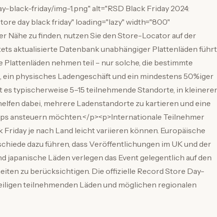
y-black-friday/img-1.png" alt="RSD Black Friday 2024:
ore day black friday" loading="lazy" width="800"
 Nähe zu finden, nutzen Sie den Store-Locator auf der
stets aktualisierte Datenbank unabhängiger Plattenläden führt
lle Plattenläden nehmen teil – nur solche, die bestimmte
tz, ein physisches Ladengeschäft und ein mindestens 50%iger
t es typischerweise 5–15 teilnehmende Standorte, in kleinere
I helfen dabei, mehrere Ladenstandorte zu kartieren und eine
Shops ansteuern möchten.</p><p>Internationale Teilnehmer
k Friday je nach Land leicht variieren können. Europäische
rschiede dazu führen, dass Veröffentlichungen im UK und der
nd japanische Läden verlegen das Event gelegentlich auf den
ten zu berücksichtigen. Die offizielle Record Store Day-
eweiligen teilnehmenden Läden und möglichen regionalen