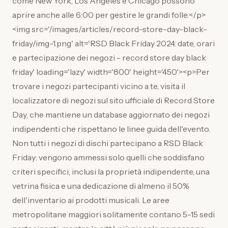
come New York, Los Angeles e Chicago possono
aprire anche alle 6:00 per gestire le grandi folle.</p>
<img src='/images/articles/record-store-day-black-
friday/img-1.png' alt='RSD Black Friday 2024: date, orari
e partecipazione dei negozi - record store day black
friday' loading='lazy' width='800' height='450'><p>Per
trovare i negozi partecipanti vicino a te, visita il
localizzatore di negozi sul sito ufficiale di Record Store
Day, che mantiene un database aggiornato dei negozi
indipendenti che rispettano le linee guida dell'evento.
Non tutti i negozi di dischi partecipano a RSD Black
Friday: vengono ammessi solo quelli che soddisfano
criteri specifici, inclusi la proprietà indipendente, una
vetrina fisica e una dedicazione di almeno il 50%
dell'inventario ai prodotti musicali. Le aree
metropolitane maggiori solitamente contano 5-15 sedi