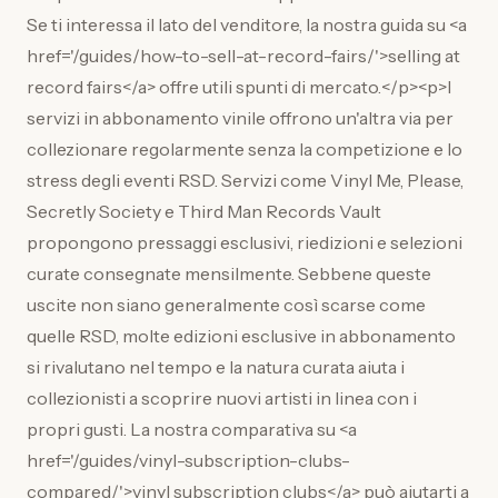
Se ti interessa il lato del venditore, la nostra guida su <a
href='/guides/how-to-sell-at-record-fairs/'>selling at
record fairs</a> offre utili spunti di mercato.</p><p>I
servizi in abbonamento vinile offrono un'altra via per
collezionare regolarmente senza la competizione e lo
stress degli eventi RSD. Servizi come Vinyl Me, Please,
Secretly Society e Third Man Records Vault
propongono pressaggi esclusivi, riedizioni e selezioni
curate consegnate mensilmente. Sebbene queste
uscite non siano generalmente così scarse come
quelle RSD, molte edizioni esclusive in abbonamento
si rivalutano nel tempo e la natura curata aiuta i
collezionisti a scoprire nuovi artisti in linea con i
propri gusti. La nostra comparativa su <a
href='/guides/vinyl-subscription-clubs-
compared/'>vinyl subscription clubs</a> può aiutarti a