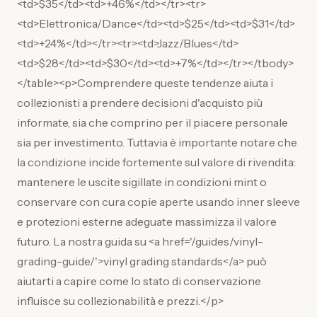
<td>$35</td><td>+46%</td></tr><tr>
<td>Elettronica/Dance</td><td>$25</td><td>$31</td>
<td>+24%</td></tr><tr><td>Jazz/Blues</td>
<td>$28</td><td>$30</td><td>+7%</td></tr></tbody>
</table><p>Comprendere queste tendenze aiuta i
collezionisti a prendere decisioni d'acquisto più
informate, sia che comprino per il piacere personale
sia per investimento. Tuttavia è importante notare che
la condizione incide fortemente sul valore di rivendita:
mantenere le uscite sigillate in condizioni mint o
conservare con cura copie aperte usando inner sleeve
e protezioni esterne adeguate massimizza il valore
futuro. La nostra guida su <a href='/guides/vinyl-
grading-guide/'>vinyl grading standards</a> può
aiutarti a capire come lo stato di conservazione
influisce su collezionabilità e prezzi.</p>