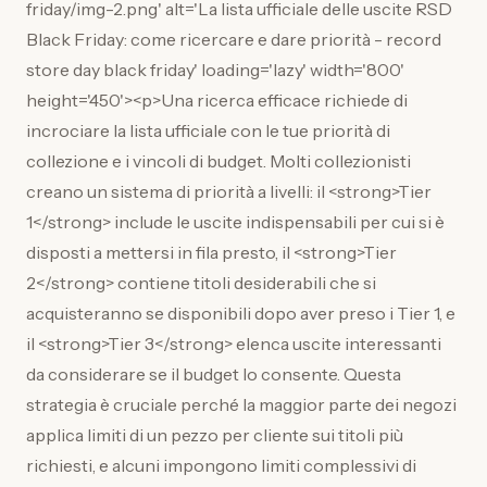
friday/img-2.png' alt='La lista ufficiale delle uscite RSD
Black Friday: come ricercare e dare priorità - record
store day black friday' loading='lazy' width='800'
height='450'><p>Una ricerca efficace richiede di
incrociare la lista ufficiale con le tue priorità di
collezione e i vincoli di budget. Molti collezionisti
creano un sistema di priorità a livelli: il <strong>Tier
1</strong> include le uscite indispensabili per cui si è
disposti a mettersi in fila presto, il <strong>Tier
2</strong> contiene titoli desiderabili che si
acquisteranno se disponibili dopo aver preso i Tier 1, e
il <strong>Tier 3</strong> elenca uscite interessanti
da considerare se il budget lo consente. Questa
strategia è cruciale perché la maggior parte dei negozi
applica limiti di un pezzo per cliente sui titoli più
richiesti, e alcuni impongono limiti complessivi di