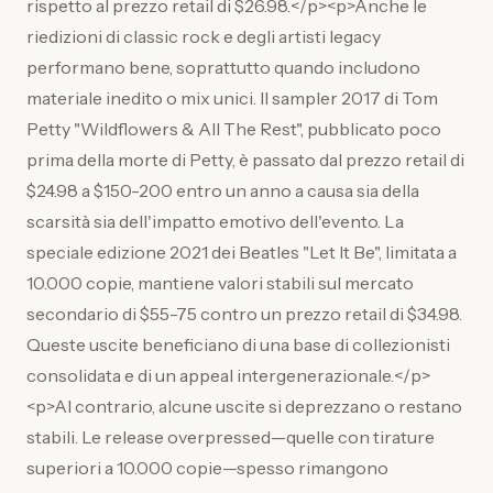
rispetto al prezzo retail di $26.98.</p><p>Anche le
riedizioni di classic rock e degli artisti legacy
performano bene, soprattutto quando includono
materiale inedito o mix unici. Il sampler 2017 di Tom
Petty "Wildflowers & All The Rest", pubblicato poco
prima della morte di Petty, è passato dal prezzo retail di
$24.98 a $150-200 entro un anno a causa sia della
scarsità sia dell'impatto emotivo dell'evento. La
speciale edizione 2021 dei Beatles "Let It Be", limitata a
10.000 copie, mantiene valori stabili sul mercato
secondario di $55-75 contro un prezzo retail di $34.98.
Queste uscite beneficiano di una base di collezionisti
consolidata e di un appeal intergenerazionale.</p>
<p>Al contrario, alcune uscite si deprezzano o restano
stabili. Le release overpressed—quelle con tirature
superiori a 10.000 copie—spesso rimangono