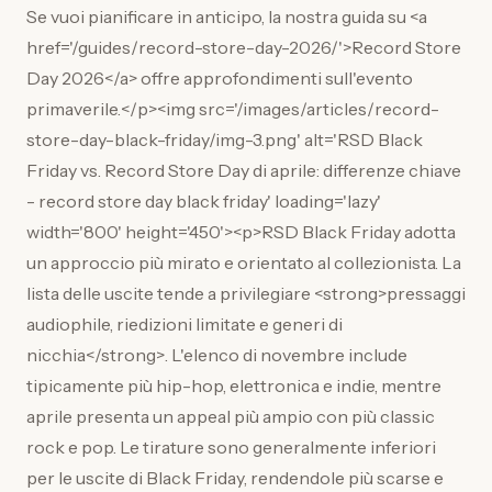
Se vuoi pianificare in anticipo, la nostra guida su <a
href='/guides/record-store-day-2026/'>Record Store
Day 2026</a> offre approfondimenti sull'evento
primaverile.</p><img src='/images/articles/record-
store-day-black-friday/img-3.png' alt='RSD Black
Friday vs. Record Store Day di aprile: differenze chiave
- record store day black friday' loading='lazy'
width='800' height='450'><p>RSD Black Friday adotta
un approccio più mirato e orientato al collezionista. La
lista delle uscite tende a privilegiare <strong>pressaggi
audiophile, riedizioni limitate e generi di
nicchia</strong>. L'elenco di novembre include
tipicamente più hip-hop, elettronica e indie, mentre
aprile presenta un appeal più ampio con più classic
rock e pop. Le tirature sono generalmente inferiori
per le uscite di Black Friday, rendendole più scarse e