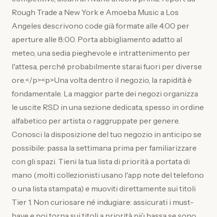
Rough Trade a New York e Amoeba Music a Los
Angeles descrivono code già formate alle 4:00 per
aperture alle 8:00. Porta abbigliamento adatto al
meteo, una sedia pieghevole e intrattenimento per
l'attesa, perché probabilmente starai fuori per diverse
ore.</p><p>Una volta dentro il negozio, la rapidità è
fondamentale. La maggior parte dei negozi organizza
le uscite RSD in una sezione dedicata, spesso in ordine
alfabetico per artista o raggruppate per genere.
Conosci la disposizione del tuo negozio in anticipo se
possibile: passa la settimana prima per familiarizzare
con gli spazi. Tieni la tua lista di priorità a portata di
mano (molti collezionisti usano l'app note del telefono
o una lista stampata) e muoviti direttamente sui titoli
Tier 1. Non curiosare né indugiare: assicurati i must-
have e poi torna sui titoli a priorità più bassa se sono