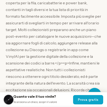
coperta per la fila, caricabatterie e power bank,
contanti in tagli diversi e la tua lista di priorità in
formato facilmente accessibile. Imposta più sveglie per
assicurarti di svegliarti in tempo per arrivare all'orario
target. Molti collezionisti preparano anche un piano
post-evento per catalogare le nuove acquisizioni—che
sia aggiornare fogli di calcolo, aggiungere release alla
collezione su Discogs o registrarle in app come
VinylAI per la gestione digitale della collezione e la
scansione dei codici a barre.</p><p>Infine, mantieni le
aspettative realistiche. Non tutti i collezionisti
riescono a ottenere ogni titolo desiderato, ed è parte
integrante della natura dell'evento. La scarsità crea sia
eccitazione sia occasionali delusioni. Ricorda che
molte uscite RSD diventano disponibili sul mercato
Quanto vale il tuo vinile?
Prova gratis
Scansiona un disco, scopri il valore
secondario e che l'esperienza di partecipare alla