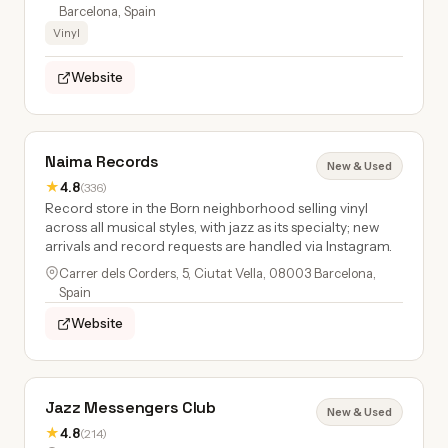
Barcelona, Spain
Vinyl
Website
Naima Records
New & Used
★
4.8
(336)
Record store in the Born neighborhood selling vinyl
across all musical styles, with jazz as its specialty; new
arrivals and record requests are handled via Instagram.
Carrer dels Corders, 5, Ciutat Vella, 08003 Barcelona,
Spain
Website
Jazz Messengers Club
New & Used
★
4.8
(214)