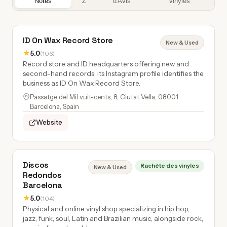
Notés
Z
d'Avis
vinyles
ID On Wax Record Store
New & Used
★
5.0
(106)
Record store and ID headquarters offering new and
second-hand records; its Instagram profile identifies the
business as ID On Wax Record Store.
Passatge del Mil vuit-cents, 8, Ciutat Vella, 08001
Barcelona, Spain
Website
Discos
Rachète des vinyles
New & Used
Redondos
Barcelona
★
5.0
(104)
Physical and online vinyl shop specializing in hip hop,
jazz, funk, soul, Latin and Brazilian music, alongside rock,