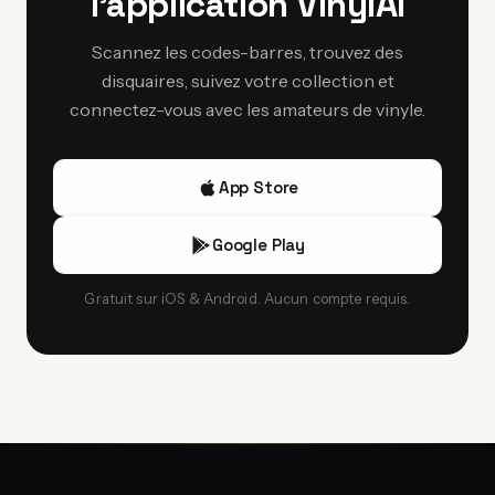
l'application VinylAI
de la nova cançó, le mouvement de chanson politique
catalane, sont des artefacts culturels importants et se
Scannez les codes-barres, trouvez des
trouvent largement chez les disquaires locaux.
disquaires, suivez votre collection et
connectez-vous avec les amateurs de vinyle.
App Store
Google Play
Gratuit sur iOS & Android. Aucun compte requis.