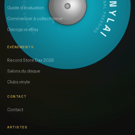
SIDE A — 33⅓ RPM
VINYLAI
ORIGINAL PRESSING
Guide d’évaluation
Commencer à collectionner
Discogs vs eBay
ÉVÉNEMENTS
Record Store Day 2026
Salons du disque
Clubs vinyle
CONTACT
Contact
ARTISTES