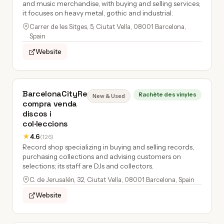
and music merchandise, with buying and selling services;
it focuses on heavy metal, gothic and industrial.
Carrer de les Sitges, 5, Ciutat Vella, 08001 Barcelona,
Spain
Website
BarcelonaCityRecords
Rachète des vinyles
New & Used
compra venda
discos i
col·leccions
★
4.6
(126)
Record shop specializing in buying and selling records,
purchasing collections and advising customers on
selections; its staff are DJs and collectors.
C. de Jerusalén, 32, Ciutat Vella, 08001 Barcelona, Spain
Website