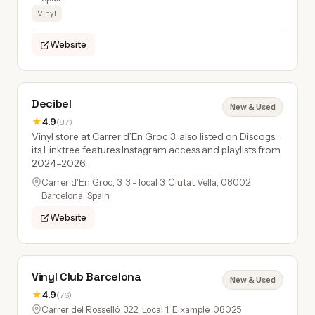
Vinyl
Website
Decibel
New & Used
★
4.9
(87)
Vinyl store at Carrer d’En Groc 3, also listed on Discogs;
its Linktree features Instagram access and playlists from
2024–2026.
Carrer d'En Groc, 3, 3 - local 3, Ciutat Vella, 08002
Barcelona, Spain
Website
Vinyl Club Barcelona
New & Used
★
4.9
(76)
Carrer del Rosselló, 322, Local 1, Eixample, 08025