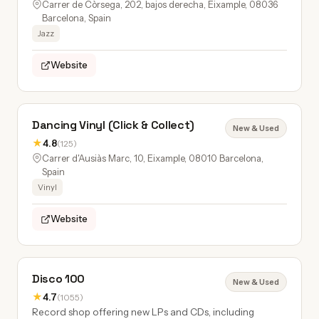
Carrer de Còrsega, 202, bajos derecha, Eixample, 08036
Barcelona, Spain
Jazz
Website
Dancing Vinyl (Click & Collect)
New & Used
★
4.8
(125)
Carrer d'Ausiàs Marc, 10, Eixample, 08010 Barcelona,
Spain
Vinyl
Website
Disco 100
New & Used
★
4.7
(1055)
Record shop offering new LPs and CDs, including