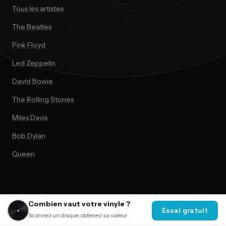
Tous les artistes
The Beatles
Pink Floyd
Led Zeppelin
David Bowie
The Rolling Stones
Miles Davis
Bob Dylan
Queen
Combien vaut votre vinyle ?
Essai gratuit
© 2026 VinylAI. Tous droits réservés.
Scannez un disque, obtenez sa valeur
Music data via
Discogs
API.