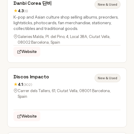
Danbi Corea 단비
New & Used
★
4.3
(6)
K-pop and Asian culture shop selling albums, preorders,
lightsticks, photocards, fan merchandise, stationery,
collectibles and traditional goods.
Galeries Malda, Pl. del Pino, 4, Local 38A, Ciutat Vella,
08002 Barcelona, Spain
Website
Discos Impacto
New & Used
★
4.1
(302)
Carrer dels Tallers, 61, Ciutat Vella, 08001 Barcelona,
Spain
Website