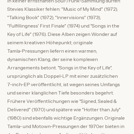
In keiner ernsthaften Soul‑/Funk‑Sammlung dürfen
Stevies Klassiker fehlen: "Music of My Mind" (1972),
"Talking Book" (1972), "Innervisions" (1973),
"Fulfillingness' First Finale" (1974) und "Songs in the
Key of Life" (1976). Diese Alben zeigen Wonder auf
seinem kreativen Höhepunkt; originale
Tamla‑Pressungen liefern einen warmen,
dynamischen Klang, der seine komplexen
Arrangements betont. "Songs in the Key of Life",
ursprünglich als Doppel‑LP mit einer zusätzlichen
7‑inch‑EP veröffentlicht, ist wegen seines Umfangs
und seiner klanglichen Tiefe besonders begehrt.
Frühere Veröffentlichungen wie "Signed, Sealed &
Delivered" (1970) und spätere wie "Hotter than July"
(1980) sind ebenfalls wichtige Ergänzungen. Originale
Tamla‑ und Motown‑Pressungen der 1970er bieten in