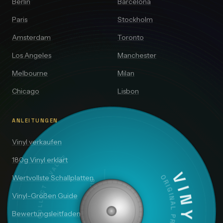
Berlin
Barcelona
Paris
Stockholm
Amsterdam
Toronto
Los Angeles
Manchester
Melbourne
Milan
Chicago
Lisbon
ANLEITUNGEN
Vinyl verkaufen
DISCOVER · COLLECT · VALUE
180g Vinyl erklärt
Wertvollste Schallplatten
VINYLAI
SIDE A — 33⅓ RPM
ORIGINAL PRESSING
Vinyl-Größen Guide
Bewertungsleitfaden