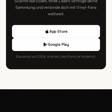
"Songs in the Key of Life" gehören Gatefold‑Hülle, das
Scanne Barcodes, finde Läden, verfolge deine
Auktionshäuser empfehlenswert, da dort authentifizierte
originale Booklet und die Bonus‑EP zur Erstpressung
Sammlung und verbinde dich mit Vinyl-Fans
Exemplare angeboten werden. Auch
(Katalognummer T13-340C2).
weltweit.
Haushaltsauflösungen, Second‑Hand‑Läden und
Plattenmessen können überraschende Schnäppchen
liefern, wobei der Zustand variiert. Für hochwertige,
App Store
wertvolle Pressungen lohnt sich der Kauf bei seriösen
Händlern mit Rückgaberecht.
Google Play
Kostenlos auf iOS & Android. Kein Konto erforderlich.