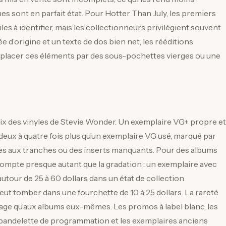
 sont en parfait état. Pour Hotter Than July, les premiers
es à identifier, mais les collectionneurs privilégient souvent
d’origine et un texte de dos bien net, les rééditions
mplacer ces éléments par des sous-pochettes vierges ou une
 prix des vinyles de Stevie Wonder. Un exemplaire VG+ propre et
 deux à quatre fois plus qu’un exemplaire VG usé, marqué par
res aux tranches ou des inserts manquants. Pour des albums
ompte presque autant que la gradation : un exemplaire avec
autour de 25 à 60 dollars dans un état de collection
peut tomber dans une fourchette de 10 à 25 dollars. La rareté
sage qu’aux albums eux-mêmes. Les promos à label blanc, les
 bandelette de programmation et les exemplaires anciens