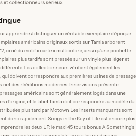
s et collectionneurs sérieux.
stingue
our apprendre à distinguer un véritable exemplaire d’époque
xemplaires américains originaux sortis sur Tamla arborent
2, orné du motif « carte » multicolore, ainsi qu’une pochette
laires plus tardifs sont pressés sur un vinyle plus léger et
ifférente. Les collectionneurs vérifient également les
, qui doivent correspondre aux premières usines de pressage
lus net des rééditions modernes. Innervisions présente
rs pressages américains sont généralement logés dans une
es d’origine, et le label Tamla doit correspondre au modèle du
istribuées plus tard par Motown. Les inserts manquants sont
ent donc rapidement. Songs in the Key of Life est encore plus
 comprendre les deux LP, le maxi 45 tours bonus A Something’s
s mis en vente sont incomplets, ce qui les rend moins