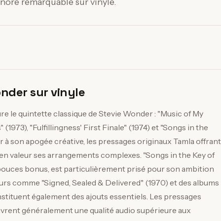
onore remarquable sur vinyle.
nder sur vinyle
ure le quintette classique de Stevie Wonder : "Music of My
 (1973), "Fulfillingness' First Finale" (1974) et "Songs in the
 à son apogée créative, les pressages originaux Tamla offrant
en valeur ses arrangements complexes. "Songs in the Key of
7 pouces bonus, est particulièrement prisé pour son ambition
eurs comme "Signed, Sealed & Delivered" (1970) et des albums
nstituent également des ajouts essentiels. Les pressages
vrent généralement une qualité audio supérieure aux