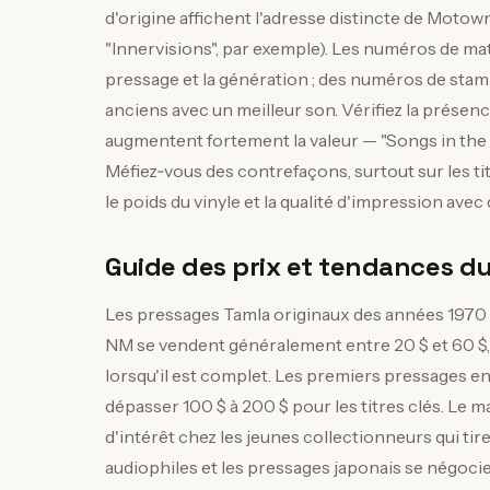
d'origine affichent l'adresse distincte de Moto
"Innervisions", par exemple). Les numéros de matr
pressage et la génération ; des numéros de sta
anciens avec un meilleur son. Vérifiez la présence 
augmentent fortement la valeur — "Songs in the K
Méfiez‑vous des contrefaçons, surtout sur les tit
le poids du vinyle et la qualité d'impression avec
Guide des prix et tendances d
Les pressages Tamla originaux des années 1970
NM se vendent généralement entre 20 $ et 60 $, "
lorsqu'il est complet. Les premiers pressages en
dépasser 100 $ à 200 $ pour les titres clés. Le 
d'intérêt chez les jeunes collectionneurs qui tir
audiophiles et les pressages japonais se négocie