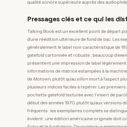
qualité sonore supérieure auprès des audiophile
Pressages clés et ce qui les di
Talking Book est un excellent point de départ p
d’une réédition ultérieure de fond de bac. Les e
généralement le label noir caractéristique de 197
gatefold cartonnée et robuste ; beaucoup d’exemp
présentent une impression de label légèrement d
informations de matrice estampées à la machine
de Motown, plutôt qu’au sillon mort à l’aspect p
plusieurs indices faciles à repérer. Les premie
pochette gatefold texturée avec l’insert de parol
début des années 1970, plutôt qu’aux versions d
fréquents : les exemplaires complets se distingu
évident : une édition américaine originale doit
Extra et le livret épais. De nombreux exemplaire