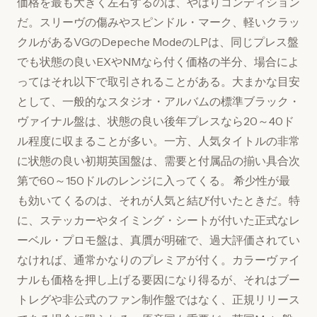
価格を最も大きく左右するのは、やはりコンディション
だ。スリーヴの傷みやスピンドル・マーク、軽いクラッ
クルがあるVGのDepeche ModeのLPは、同じプレス盤
でも状態の良いEXやNMなら付く価格の半分、場合によ
ってはそれ以下で取引されることがある。大まかな目安
として、一般的なスタジオ・アルバムの標準ブラック・
ヴァイナル盤は、状態の良い後年プレスなら20～40ド
ル程度に収まることが多い。一方、人気タイトルの非常
に状態の良い初期英国盤は、需要と付属品の揃い具合次
第で60～150ドルのレンジに入ってくる。 希少性が最
も効いてくるのは、それが人気と結び付いたときだ。特
に、ステッカーやタイミング・シートが付いた正式なレ
ーベル・プロモ盤は、真贋が明確で、過大評価されてい
なければ、通常かなりのプレミアが付く。カラーヴァイ
ナルも価格を押し上げる要因になり得るが、それはブー
トレグや非公式のファン制作盤ではなく、正規リリース