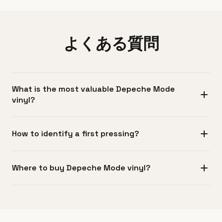
よくある質問
What is the most valuable Depeche Mode
vinyl?
最も価値が高いDepeche Modeのビニールは、一般的に英
How to identify a first pressing?
国の初版プレス、例えば'Speak & Spell'（1981）やプロモ盤
の希少なものです。Mute Recordsの未開封初版
初版を見分けるには、ランアウト溝に刻まれたマトリック
（STUMM5）で£300〜500以上になることがあります。
Where to buy Depeche Mode vinyl?
ス番号が記録された初版コードと一致するか確認してくだ
極めて稀な品としてはテストプレスやホワイトラベルのプ
さい。オリジナルのMute Recordsカタログ番号（スタジオ
ロモ、限定ボックスセット（'Singles Box Set'等）があり、
Depeche Modeのビニールは専門のレコード店（エレクト
盤はSTUMM、12インチはMUTEL等）に再発を示す表記が
1988年のライヴアルバム『101』も付属品完備・美品の初版
ロニック／オルタナ系を扱う店舗）で見つかるほか、
ないかもチェックします。初版は特定のレーベルデザイン
で£100〜200程度のプレミアが付くことがあります。
Discogsのようなオンラインマーケットプレイスが最も詳
を持つことが多く、初期のMuteは黒白のシンプルなラベル