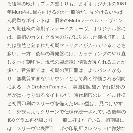
る後年の欧州リプレス盤よりも、まずオリジナルの1981
年Mute盤に目を向けるのが一般的だ。見分けるいちば
ん簡単なポイントは、旧来のMuteレーベル・デザイン
と初期仕様の印刷インナー／スリーヴ。オリジナル盤に
は、最初のカタログ番号の並びに対応した機械打刻、ま
たは整然と刻まれた初期マトリクスが入っていることも
多い。一方、後年の再発盤には、カッティングのやり直
しを示す刻印や、現代の製造識別情報が見られることが
多い。音質面では、初期の英国盤は、よりパンチがあ
り、無機質すぎないサウンドとして高く評価される傾向
にある。 A Broken Frameも、英国初回盤とそれ以外の
差がはっきり出るタイトルだ。時代相応のレーベル仕様
と初回印刷のスリーヴを備えたMute盤は、見つけやす
く、外観もよりクリーンで仕様が統一されている後年の
180グラム再発盤より、一般に好まれている。初期盤に
は、スリーヴの表面仕上げや印刷所クレジットに微妙な