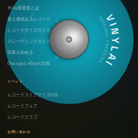
DISCOVER · COLLECT · VALUE
180g重量盤とは
VINYLAI
最も価値あるレコード
ORIGINAL PRESSING
SIDE A — 33⅓ RPM
レコードサイズガイド
グレーディングガイド
収集を始める
DiscogsとeBayの比較
イベント
レコードストアデイ 2026
レコードフェア
レコードクラブ
お問い合わせ