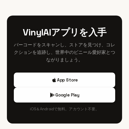
細な選択肢とプレス情報を提供します。eBayでも掘り出し
が特徴です。製造工場情報にも注目しましょう。英国初期
物はありますが、プレス情報の確認が必須です。レコード
プレスはMPOやDamontなど特定の工場でプレスされてい
フェアやヴァイナルのコンベンションでは専業の出品者が
る場合があります。初期リリースにはバーコードがないこ
コレクションを持ち込みます。新しいリイシューは公式ス
VinylAIアプリを入手
とやオリジナル・インナーの有無も重要な判断材料です。
トアや大手小売店で入手可能ですが、オリジナル・プレス
はDiscogsや専門ディーラー、コレクターコミュニティ経
バーコードをスキャンし、ストアを見つけ、コレ
由で探すのが一般的です。
クションを追跡し、世界中のビニール愛好家とつ
ながりましょう。
App Store
Google Play
iOS＆Androidで無料。アカウント不要。