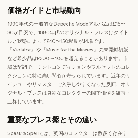
価格ガイドと市場動向
1990年代の一般的なDepeche Modeアルバムは£15〜
30が目安で、1980年代のオリジナル・プレスはタイト
ルと状態によって£40〜150程度が相場です。
『Violator』や『Music for the Masses』の未開封初版
など希少品は£200〜400を超えることがあります。市
場は堅調で、ミントコンディションやフルセットのコレ
クションに特に高い関心が寄せられています。近年のリ
イシューやリマスターで入手しやすくなった反面、オリ
ジナル・プレスは真剣なコレクターの間で価値を維持・
上昇しています。
重要なプレス盤とその違い
Speak & Spellでは、英国のコレクターは数多く存在す