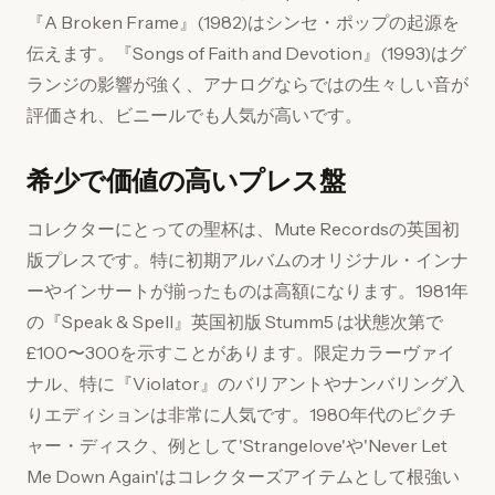
『A Broken Frame』(1982)はシンセ・ポップの起源を
伝えます。『Songs of Faith and Devotion』(1993)はグ
ランジの影響が強く、アナログならではの生々しい音が
評価され、ビニールでも人気が高いです。
希少で価値の高いプレス盤
コレクターにとっての聖杯は、Mute Recordsの英国初
版プレスです。特に初期アルバムのオリジナル・インナ
ーやインサートが揃ったものは高額になります。1981年
の『Speak & Spell』英国初版 Stumm5 は状態次第で
£100〜300を示すことがあります。限定カラーヴァイ
ナル、特に『Violator』のバリアントやナンバリング入
りエディションは非常に人気です。1980年代のピクチ
ャー・ディスク、例として'Strangelove'や'Never Let
Me Down Again'はコレクターズアイテムとして根強い