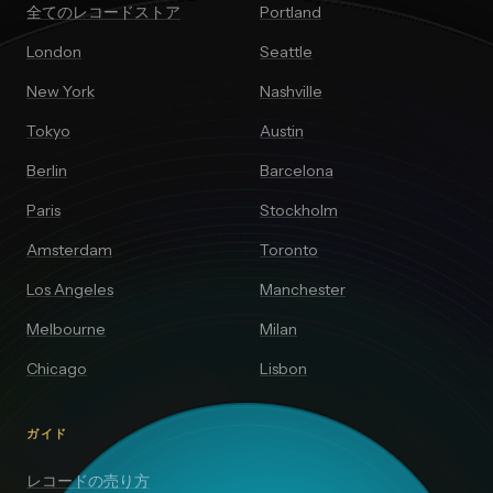
全てのレコードストア
Portland
London
Seattle
New York
Nashville
Tokyo
Austin
Berlin
Barcelona
Paris
Stockholm
Amsterdam
Toronto
Los Angeles
Manchester
Melbourne
Milan
Chicago
Lisbon
ガイド
レコードの売り方