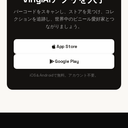
写真、マトリクス番号、ジャケットのバリエーションを詳
ラベル差、ジャケット詳細を既存のディスコグラフィ
細に確認してもらい、購入保護のある支払い方法を選ぶと
バーコードをスキャンし、ストアを見つけ、コレ
（例：'The Rolling Stones: All The Songs.'）と照合すること
安心です。
クションを追跡し、世界中のビニール愛好家とつ
を推奨します。
ながりましょう。
App Store
Google Play
iOS＆Androidで無料。アカウント不要。