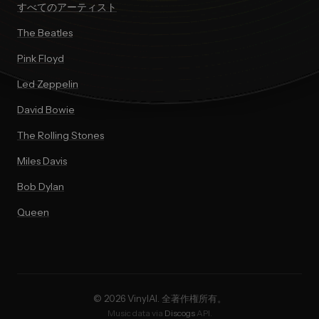
すべてのアーティスト
The Beatles
Pink Floyd
Led Zeppelin
David Bowie
The Rolling Stones
Miles Davis
Bob Dylan
Queen
© 2026 VinylAI. 全著作権所有。
Music data via
Discogs
API.