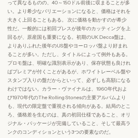
って異なるものの、40～150ドル前後に収まることが多
い。より希少なバリエーションになると、価格はそれを
大きく上回ることもある。 次に価格を動かすのが希少
性だ。一般的には初回プレスが後年のカッティングを上
回るが、原産国も重要になる。初期のUK Decca盤は、
よりありふれた後年のUS盤やヨーロッパ盤より好まれ
ることが多い。ただし、タイトルによって例外もある。
プロモ盤は、明確な識別表示があり、保存状態も良けれ
ばプレミアが付くことがあるが、ホワイトレーベル盤や
スタンプ入りの盤だからといって、必ずしも高額になる
わけではない。カラー・ヴァイナルは、1960年代およ
び1970年代のThe Rolling Stonesの主要アルバムより
も、現代の限定盤で重視される傾向がある。結局のとこ
ろ、価格差を生むのは、真の初回仕様であること、オリ
ジナル・パッケージが完備していること、そして最高ラ
ンクのコンディションという3つの要素なのだ。