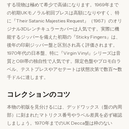
する現物は極めて希少で高値になります。1969年まで
の初期UKモノラル初回プレスは高額になりやすく、特
に『Their Satanic Majesties Request』（1967）のオリ
ジナル3Dレンチキュラーカバーは人気です。実際に機
能するジッパーを備えた初期の『Sticky Fingers』は、
後年の印刷ジッパー盤と区別され高く評価されます。
1970年代の日本盤、特に『Virgin Vinyl』シリーズは音
質とOBI帯の独自性で人気です。限定色盤やプロモ白ラ
ベル、テストプレスやアセテートは状態次第で数百〜数
千ドルに達します。
コレクションのコツ
本物の初版を見分けるには、デッドワックス（盤の内周
部）に刻まれたマトリクス番号やラベル差異を必ず確認
しましょう。1970年までのUK Decca盤は枠のない