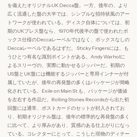
を備えたオリジナルUK Decca盤。一方、後年の、より
広く流通した盤の大半では、シンプルな招待状風のアー
トワークが使われている。ディスク自体については、初
期のUKプレス盤なら、1970年代後半の盤で使われたボ
ックス仕様のDeccaレーベルではなく、ボックスなしの
Deccaレーベルであるはずだ。 Sticky Fingersには、も
うひとつ有名な識別ポイントがある。Andy Warholに
よるスリーヴの、実際に動かせるジッパーだ。初期の
US盤とUK盤には機能するジッパーと専用インナーが付
属していたが、後年の再発盤の多くはパッケージが簡略
化されている。Exile on Main St.も、パッケージが価値
を左右する作品だ。Rolling Stones Recordsから出た初
回盤には通常、ポストカードのセットが封入されてお
り、初期オリジナル盤は、後年の標準的な再発盤の多く
に比べて、より厚みがあり、質感のある仕上がりになっ
ている。コレクターにとって、こうした現物のディテー