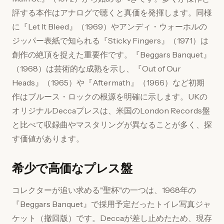
評する本作はアナログで聴くと真価を発揮します。同様
に『Let It Bleed』（1969）やアンディ・ウォーホルの
ジッパー表紙で知られる『Sticky Fingers』（1971）は
創作の絶頂を捉えた重要作です。『Beggars Banquet』
（1968）は芸術的な成熟を示し、『Out of Our
Heads』（1965）や『Aftermath』（1966）など初期
作はブルース・ロックの根源を明確に示します。UKの
オリジナルDeccaプレスは、米国のLondon Records盤
と比べて収録曲やマスタリングが異なることが多く、探
す価値があります。
希少で高価なプレス盤
コレクターが追い求める"聖杯"の一つは、1968年の
『Beggars Banquet』で採用予定だったトイレ写真ジャ
ケット（撤回版）です。Deccaが差し止めたため、現存