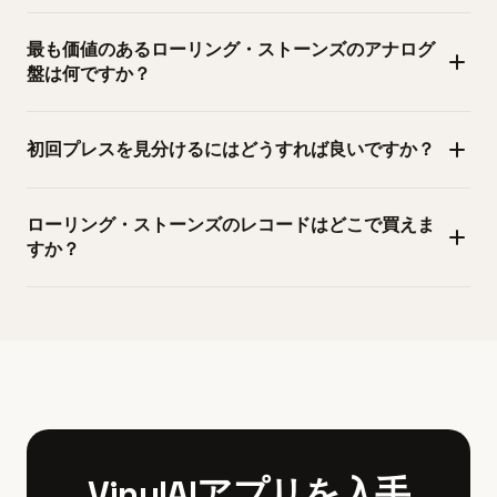
最も価値のあるローリング・ストーンズのアナログ
盤は何ですか？
一般的に最も高価とされるのは、撤回された1968年の
初回プレスを見分けるにはどうすれば良いですか？
『Beggars Banquet』トイレ写真ジャケットのLPで、良好
な状態では$3,000〜$5,000、あるいはそれ以上になること
UKの初回プレスは1970年頃まで枠のないDeccaロゴを持つ
があります。他に極めて価値のあるアイテムとしては、
ローリング・ストーンズのレコードはどこで買えま
ことが多く、デッドワックスに刻まれたマトリクス番号
1960年代のUKモノラル初版（特に『Their Satanic
すか？
（例：エンジニアコードの'ARL'など）を照合します。ラベ
Majesties Request』の3Dカバー保持盤）や、初期シング
ル上の'Rolled Gold'や'Made in England'表記も初期を示す手
ルのプロモ白ラベル盤が挙げられます。未発表曲のアセテ
多様なプレス情報や出品者評価が確認できるDiscogsは、
掛かりです。米国のLondon Records初回は特定のカタログ
ートやテストプレスが出回ることもあり、状態と来歴次第
特定プレスを探すのに最適です。地元のレコード店では一
番号フォーマット（LLやPSの接頭辞など）を持ち、発売日
では5桁ドルの価値がつくこともあります。シール状態や来
般的なタイトルを実物で状態確認しながら購入できます。
と一致するか確認しましょう。1969年まではモノ盤が先行
歴のある個体が最高値を記録します。
希少盤についてはHeritage Auctionsのような専門オークシ
することが多く、ステレオ盤と音が明瞭に異なります。
ョンや信頼できるディーラーを利用すると真正性の確保に
『Sticky Fingers』の初回プレスは機能するAndy Warhol製
有利です。レコードフェアやヴァイナルイベントは交渉や
ジッパーを備え、1971年のRolling Stones Recordsレーベル
掘り出し物発見の好機です。高額な初版を買う際はラベル
VinylAIアプリを入手
（COC 59100）でリリースされました。マトリクス番号、