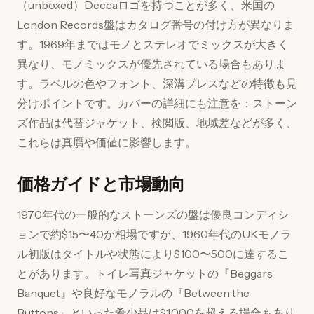
（unboxed）Deccaロゴを持つことが多く、米国の
London Records盤はカタログ番号の付け方が異なりま
す。1969年まではモノとステレオでミックスが大きく
異なり、モノミックスが優先されている場合もありま
す。ラベルの色やフォント、深溝プレスなどの特徴も見
分けポイントです。カバーの詳細にも注意を：ストーン
ズ作品は代替ジャケット、検閲版、地域差などが多く、
これらは真贋や価値に影響します。
価格ガイドと市場動向
1970年代の一般的なストーンズの盤は優良コンディシ
ョンで約$15〜40が相場ですが、1960年代のUKモノラ
ル初版はタイトルや状態により$100〜500に達するこ
とがあります。トイレ写真ジャケットの『Beggars
Banquet』や良好なモノラルの『Between the
Buttons』といった希少品は$1,000を超える場合もあり