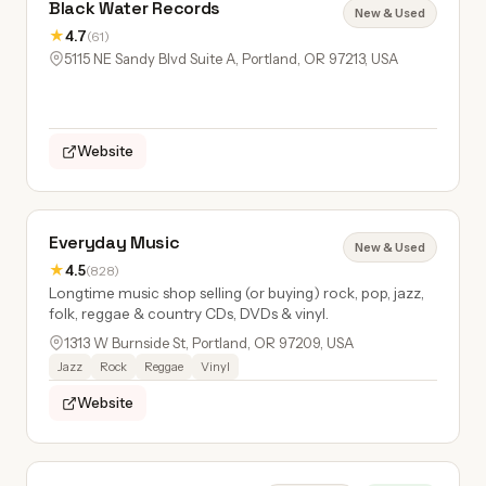
Black Water Records
New & Used
★
4.7
(61)
5115 NE Sandy Blvd Suite A, Portland, OR 97213, USA
Website
Everyday Music
New & Used
★
4.5
(828)
Longtime music shop selling (or buying) rock, pop, jazz,
folk, reggae & country CDs, DVDs & vinyl.
1313 W Burnside St, Portland, OR 97209, USA
Jazz
Rock
Reggae
Vinyl
Website