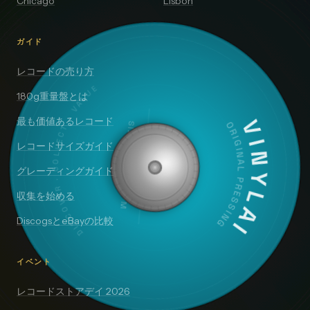
Chicago
Lisbon
ガイド
レコードの売り方
DISCOVER · COLLECT · VALUE
180g重量盤とは
最も価値あるレコード
SIDE A — 33⅓ RPM
VINYLAI
ORIGINAL PRESSING
レコードサイズガイド
グレーディングガイド
収集を始める
DiscogsとeBayの比較
イベント
レコードストアデイ 2026