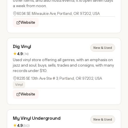
other items, and also hosts events; it is open seven days
a week from noon.
6034 SE Milwaukie Ave, Portland, OR 97202, USA
Website
Dig Vinyl
New & Used
★
4.9
(74)
Used vinyl store offering all genres, with an emphasis on
jazz and soul; buys, sells, trades and consigns, with many
records under $10.
8235 SE 13th Ave Ste # 3, Portland, OR 97202, USA
Vinyl
Website
My Vinyl Underground
New & Used
★
4.9
(50)