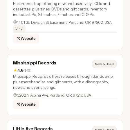
Basement shop offering new and used vinyl, CDs and
cassettes, plus zines, DVDs and gift cards; inventory
includes LPs, 10-inches, 7-inches and CDEPs.
1401 SE Division St basement, Portland, OR 97202, USA
Vinyl
Website
Mississippi Records
New & Used
★
4.8
(345)
Mississippi Records offers releases through Bandcamp,
plus merchandise and gift cards, with a discography,
news and event listings.
5202 N Albina Ave, Portland, OR 97217, USA
Website
Little Axe Records