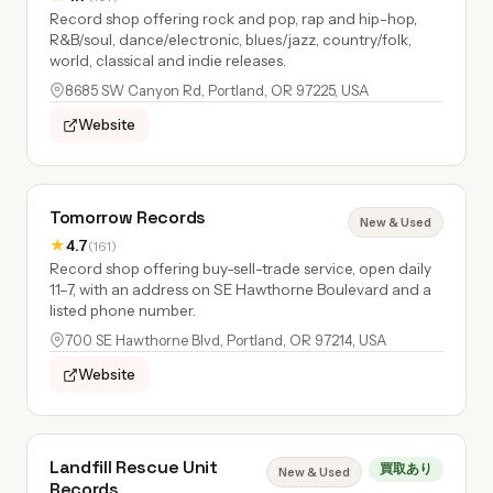
Record shop offering rock and pop, rap and hip-hop,
R&B/soul, dance/electronic, blues/jazz, country/folk,
world, classical and indie releases.
8685 SW Canyon Rd, Portland, OR 97225, USA
Website
Tomorrow Records
New & Used
★
4.7
(161)
Record shop offering buy-sell-trade service, open daily
11–7, with an address on SE Hawthorne Boulevard and a
listed phone number.
700 SE Hawthorne Blvd, Portland, OR 97214, USA
Website
Landfill Rescue Unit
買取あり
New & Used
Records