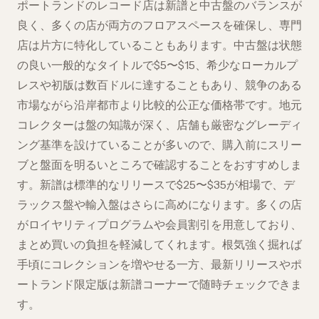
ポートランドのレコード店は新譜と中古盤のバランスが
良く、多くの店が両方のフロアスペースを確保し、専門
店は片方に特化していることもあります。中古盤は状態
の良い一般的なタイトルで$5〜$15、希少なローカルプ
レスや初版は数百ドルに達することもあり、競争のある
市場ながら沿岸都市より比較的公正な価格帯です。地元
コレクターは盤の知識が深く、店舗も厳密なグレーディ
ング基準を設けていることが多いので、購入前にスリー
ブと盤面を明るいところで確認することをおすすめしま
す。新譜は標準的なリリースで$25〜$35が相場で、デ
ラックス盤や輸入盤はさらに高めになります。多くの店
がロイヤリティプログラムや会員割引を用意しており、
まとめ買いの負担を軽減してくれます。根気強く掘れば
手頃にコレクションを増やせる一方、最新リリースやポ
ートランド限定版は新譜コーナーで随時チェックできま
す。