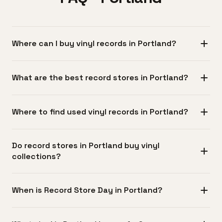
Where can I buy vinyl records in Portland?
ポートランドの50軒以上のレコード店は主にSoutheastの
What are the best record stores in Portland?
Hawthorne Boulevard、North PortlandのMississippi
Avenue、そしてBurnside Street周辺のダウンタウンに集中
ポートランドには何十年もコレクターに愛される老舗、ヒ
しています。数千枚を扱う大規模店から、ジャズやパン
Where to find used vinyl records in Portland?
ップホップや実験音楽に特化した新鋭店、レコードと書
ク、エレクトロニカといったジャンル専門の小さな店まで
籍・コーヒーやヴィンテージ衣料を組み合わせたハイブリ
揃っており、自転車と公共交通が便利な市街地なので午後
Hawthorne、Mississippi、ダウンタウン周辺の専門中古店
ッドスペースなど多様な店舗が揃っています。整然と管理
のうちに複数店を回るのも簡単です。
Do record stores in Portland buy vinyl
に加え、Goodwillのアウトレット（特にSE Portlandのビン
されたオンラインカタログを持つ店もあれば、掘り出し物
collections?
ズ）、地域のアンティークモール、Portland Flea-for-Allの
が眠るカオスな店もあり、希少盤を扱う高級ディーラーか
ようなフリーマーケットでも良質な中古盤が見つかりま
ら手頃な中古店まで幅広く、どの店も音楽を大切にする知
多くのポートランドのレコード店は中古コレクションの買
す。一般のレコード店にも中古セクションがしっかりあ
When is Record Store Day in Portland?
識豊富なスタッフがいます。
い取りを行っており、現金か店のクレジット（現金より
り、ジャンル別に整理されているほか試聴ブースを備える
20〜30%多めの店が一般的）での支払いが主です。大規模
店も多いです。古い家の遺品整理（estate sale）や
Record Store Dayは毎年4月の第3土曜日に開催され、11月
なコレクションの場合は出張査定をする店もあり、状態、