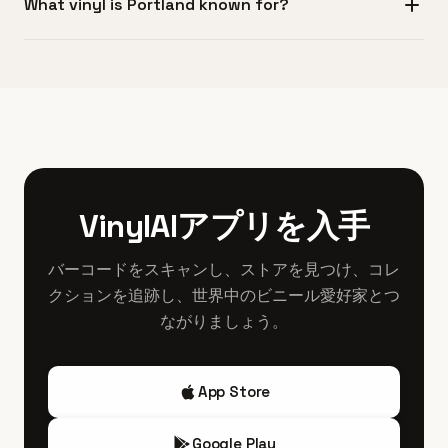
What vinyl is Portland known for?
Craigslist、Facebook Marketplaceでも地元引取のコレク
にはBlack Fridayの特別版が行われます。ポートランドの店
プレス、需要を見てオファーします。店は状態の良い人気
ション出品が定期的にあります。
は早朝（中には午前6時から）に開店することがあり、限定
タイトルを優先する傾向があるため、期待は現実的に持つ
ポートランドはKill Rock Stars、Jealous Butcher Records、
リリースやイベントが一日中続きます。真剣なコレクター
ことが重要ですが、競争がある市場なので複数の店に査定
Tender Loving Empireといったレーベルのインディ・ロッ
は開店前から並ぶことが多く、抽選やリストバンド配布で
を依頼して比較するのが賢明です。
クやパンクのプレスで知られ、Elliott Smith、The
公正に限定盤を取り扱う店もあります。各店の具体的な計
Wipers、Dead Moonなど地元アーティストのコレクティブ
画や配分、事前登録の有無はSNSで事前に確認してくださ
ルが人気です。実験音楽やエレクトロニカの希少盤、太平
い。
洋岸北西部のグランジやriot grrrlムーブメント、地域のフォ
ーク／アメリカーナ作品も良好な状態で多く見つかりま
VinylAIアプリを入手
す。湿度管理やコレクター文化のおかげで、ここでのオリ
ジナルプレスは他所より状態が良いことがしばしばありま
バーコードをスキャンし、ストアを見つけ、コレ
す。
クションを追跡し、世界中のビニール愛好家とつ
ながりましょう。
App Store
Google Play