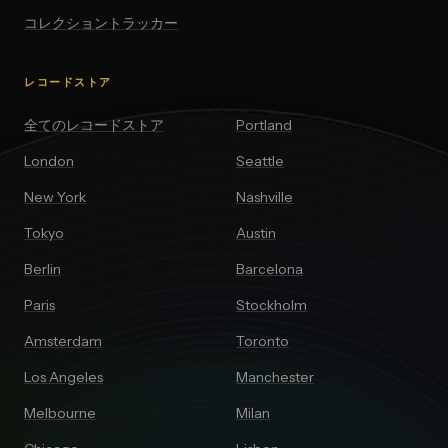
コレクショントラッカー
レコードストア
全てのレコードストア
Portland
London
Seattle
New York
Nashville
Tokyo
Austin
Berlin
Barcelona
Paris
Stockholm
Amsterdam
Toronto
Los Angeles
Manchester
Melbourne
Milan