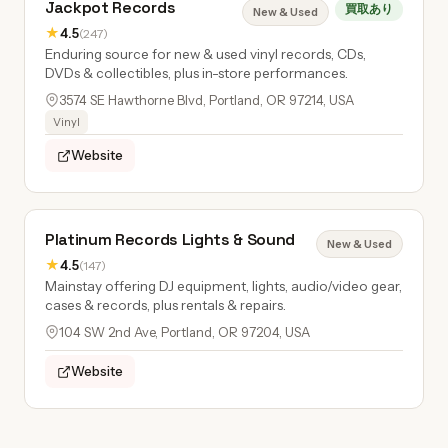
Jackpot Records
買取あり
New & Used
★
4.5
(247)
Enduring source for new & used vinyl records, CDs,
DVDs & collectibles, plus in-store performances.
3574 SE Hawthorne Blvd, Portland, OR 97214, USA
Vinyl
Website
Platinum Records Lights & Sound
New & Used
★
4.5
(147)
Mainstay offering DJ equipment, lights, audio/video gear,
cases & records, plus rentals & repairs.
104 SW 2nd Ave, Portland, OR 97204, USA
Website