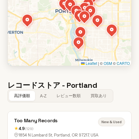
Leaflet
|
©
OSM
©
CARTO
レコードストア - Portland
高評価順
レビュー数順
買取あり
A-Z
Too Many Records
New & Used
★
4.9
(129)
1854 N Lombard St, Portland, OR 97217, USA