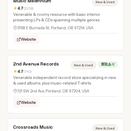
Music Millennium
New & Used
★
4.7
(2276)
Venerable & roomy resource with basic interior
presenting LPs & CDs spanning multiple genres.
3158 E Burnside St, Portland, OR 97214, USA
Website
2nd Avenue Records
買取あり
New & Used
★
4.7
(710)
Venerable independent record store specializing in new
& used albums, plus music-related T-shirts.
121 SW 2nd Ave, Portland, OR 97204, USA
Website
Crossroads Music
New & Used