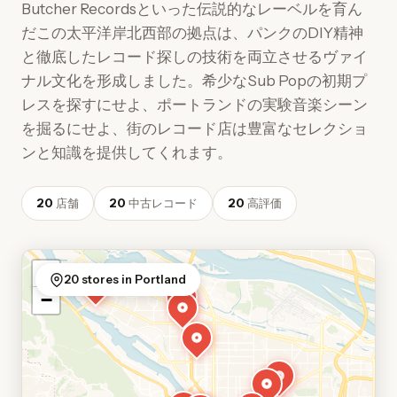
Butcher Recordsといった伝説的なレーベルを育ん
だこの太平洋岸北西部の拠点は、パンクのDIY精神
と徹底したレコード探しの技術を両立させるヴァイ
ナル文化を形成しました。希少なSub Popの初期プ
レスを探すにせよ、ポートランドの実験音楽シーン
を掘るにせよ、街のレコード店は豊富なセレクショ
ンと知識を提供してくれます。
20
店舗
20
中古レコード
20
高評価
+
20 stores in Portland
−