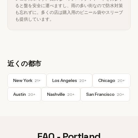
ると盤を安全に運べますし、雨の多い街なので防水対策
も忘れずに。多くの店は購入用のビニール袋やスリーブ
も提供しています。
近くの都市
New York
Los Angeles
Chicago
21+
20+
20+
Austin
Nashville
San Francisco
20+
20+
20+
FAQ - Portland