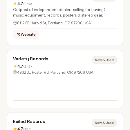
★
4.7
(286)
Outpost of independent dealers selling (or buying)
music equipment, records, posters & stereo gear.
8112 SE Harold St, Portland, OR 97206, USA
Website
Variety Records
New & Used
★
4.7
(242)
4932 SE Foster Rd, Portland, OR 97206, USA
Exiled Records
New & Used
★
4.7
(197)