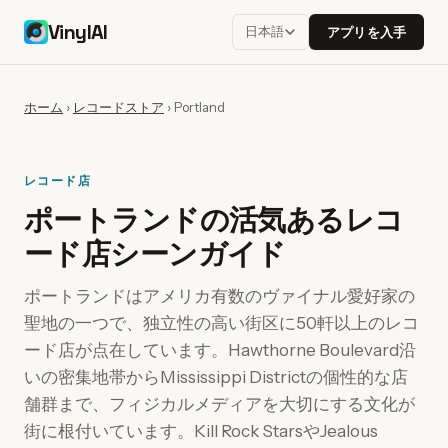
VinylAI
日本語
アプリを入手
ホーム
›
レコードストア
›
Portland
レコード店
ポートランドの活気あるレコ
ード店シーンガイド
ポートランドはアメリカ有数のヴァイナル愛好家の
聖地の一つで、独立性の高い街区に50軒以上のレコ
ード店が点在しています。Hawthorne Boulevard沿
いの密集地帯からMississippi Districtの個性的な店
舗群まで、フィジカルメディアを大切にする文化が
街に根付いています。Kill Rock StarsやJealous