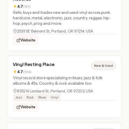
★
4.7
(151)
Sells, buys and trades new and used vinyl across punk,
hardcore, metal, electronic, jazz, country, reggae, hip-
hop, psych, prog and more.
2533 SE Belmont St, Portland, OR 97214, USA
Website
Vinyl Resting Place
New & Used
★
4.7
(106)
Vinyl record store specializing in blues, jazz & folk
albums & 45s. Country & rock available too.
8332 N Lombard St, Portland, OR 97203, USA
Jazz
Rock
Blues
Vinyl
Website