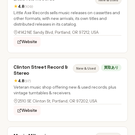
New & Used
★
4.8
(109)
Little Axe Records sells music releases on cassettes and
other formats, with new arrivals, its own titles and
distributed releases in its catalog.
4142 NE Sandy Blvd, Portland, OR 97212, USA
Website
Clinton Street Record &
買取あり
New & Used
Stereo
★
4.8
(97)
Veteran music shop offering new & used records, plus
vintage turntables & receivers.
2510 SE Clinton St, Portland, OR 97202, USA
Website