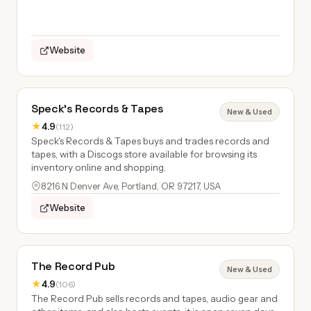
Website
Speck's Records & Tapes
New & Used
★
4.9
(112)
Speck's Records & Tapes buys and trades records and
tapes, with a Discogs store available for browsing its
inventory online and shopping.
8216 N Denver Ave, Portland, OR 97217, USA
Website
The Record Pub
New & Used
★
4.9
(106)
The Record Pub sells records and tapes, audio gear and