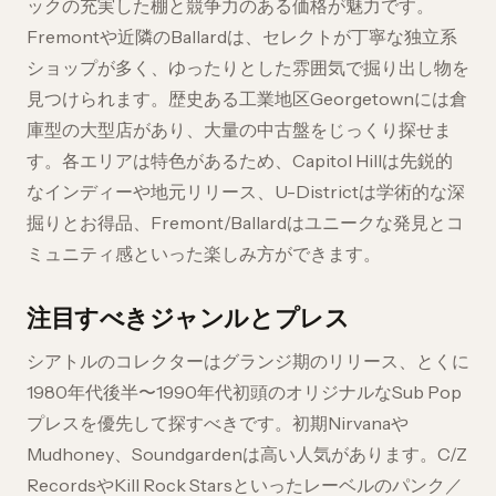
ックの充実した棚と競争力のある価格が魅力です。
Fremontや近隣のBallardは、セレクトが丁寧な独立系
ショップが多く、ゆったりとした雰囲気で掘り出し物を
見つけられます。歴史ある工業地区Georgetownには倉
庫型の大型店があり、大量の中古盤をじっくり探せま
す。各エリアは特色があるため、Capitol Hillは先鋭的
なインディーや地元リリース、U-Districtは学術的な深
掘りとお得品、Fremont/Ballardはユニークな発見とコ
ミュニティ感といった楽しみ方ができます。
注目すべきジャンルとプレス
シアトルのコレクターはグランジ期のリリース、とくに
1980年代後半〜1990年代初頭のオリジナルなSub Pop
プレスを優先して探すべきです。初期Nirvanaや
Mudhoney、Soundgardenは高い人気があります。C/Z
RecordsやKill Rock Starsといったレーベルのパンク／