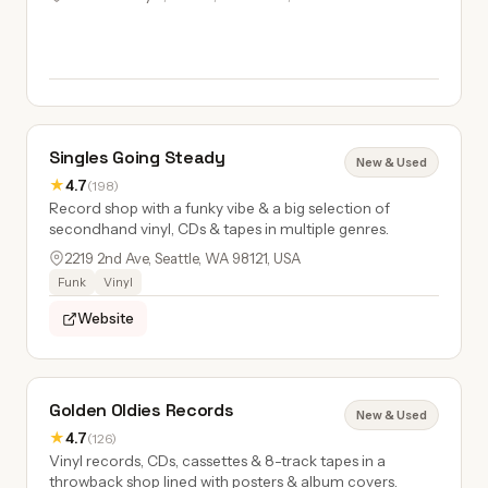
Singles Going Steady
New & Used
★
4.7
(198)
Record shop with a funky vibe & a big selection of
secondhand vinyl, CDs & tapes in multiple genres.
2219 2nd Ave, Seattle, WA 98121, USA
Funk
Vinyl
Website
Golden Oldies Records
New & Used
★
4.7
(126)
Vinyl records, CDs, cassettes & 8-track tapes in a
throwback shop lined with posters & album covers.