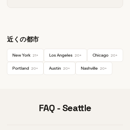
近くの都市
New York
Los Angeles
Chicago
21+
20+
20+
Portland
Austin
Nashville
20+
20+
20+
FAQ - Seattle