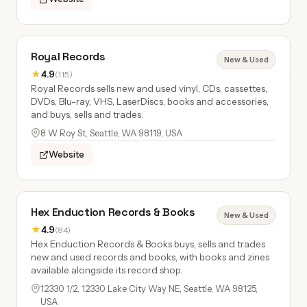
Royal Records
New & Used
★
4.9
(115)
Royal Records sells new and used vinyl, CDs, cassettes,
DVDs, Blu-ray, VHS, LaserDiscs, books and accessories,
and buys, sells and trades.
8 W Roy St, Seattle, WA 98119, USA
Website
Hex Enduction Records & Books
New & Used
★
4.9
(84)
Hex Enduction Records & Books buys, sells and trades
new and used records and books, with books and zines
available alongside its record shop.
12330 1/2, 12330 Lake City Way NE, Seattle, WA 98125,
USA