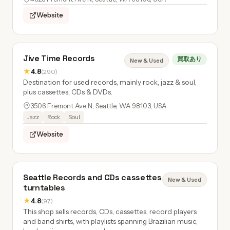
Website
Jive Time Records
買取あり
New & Used
★
4.8
(290)
Destination for used records, mainly rock, jazz & soul,
plus cassettes, CDs & DVDs.
3506 Fremont Ave N, Seattle, WA 98103, USA
Jazz
Rock
Soul
Website
Seattle Records and CDs cassettes
New & Used
turntables
★
4.8
(97)
This shop sells records, CDs, cassettes, record players
and band shirts, with playlists spanning Brazilian music,