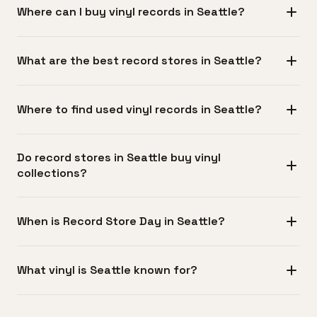
Where can I buy vinyl records in Seattle?
シアトルではおよそ35店のレコード店があり、主にCapitol
What are the best record stores in Seattle?
Hill（Pike/Pineコリドー）、University District（University
Way NE周辺）、Fremont/Ballardに集中しています。何万
シアトルにはEasy Street Recordsのような新譜と中古盤が
枚規模の中古盤倉庫から特定ジャンルや新譜を扱う専門ブ
Where to find used vinyl records in Seattle?
充実した老舗や、Everyday Musicのように幅広い在庫を持
ティックまで揃っており、ダウンタウンやGeorgetownに
つ店舗があります。さらにパンクやメタル、ジャズ、ヒッ
も注目店があります。West SeattleのEasy Street Records
中古盤はシアトルのレコード店の中心で、Capitol Hill、U-
プホップ、エレクトロニカに特化した専門店も多数あり、
はその地域を代表する存在です。公共交通機関でのアクセ
Do record stores in Seattle buy vinyl
District、Georgetownをはじめ各地に中古専門店がありま
ジャンルを深堀りできます。大型の中古盤店ではじっくり
collections?
スが良く、Capitol Hillは徒歩で複数店舗を回れる距離にま
す。Fremontのサンデーマーケットや時折開催されるポッ
箱掘りが楽しめ、キュレーションの行き届いたブティック
とまっています。
プアップのビニールマーケットでも掘り出し物が見つかり
では知識豊富なスタッフのおすすめが頼りになります。チ
ほとんどのシアトルのレコード店はコレクションの買い取
ます。Value VillageやGoodwillなどのセカンドハンドショ
When is Record Store Day in Seattle?
ェーン店は少なく、独立系店舗が街の個性と専門性を保っ
りを行っており、現金または店舗クレジット（現金より
ップでも偶発的に名盤が出ることがあり、熱心なコレクタ
ています。
20〜30%多めのクレジットが一般的）で対応します。大手
ーは定期的にチェックしています。
Record Store Dayは毎年4月の第3土曜日に開催され、11月
店舗では店頭での査定や、大量の場合は出張査定を行うこ
What vinyl is Seattle known for?
にはブラックフライデー版が設定されることが一般的で
ともあります。清潔で状態の良いレコード、需要の高いジ
す。シアトルの店舗は通常早朝（8〜9時）に開店し、RSD
ャンル（グランジ期のプレス、パシフィックノースウェス
シアトルは世界的にグランジ期のヴィニール、特にNirvana
限定リリースやライブなどで盛り上がります。限定盤を狙
トのインディー、良質なジャズ、クラシックロック等）は