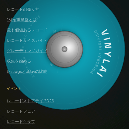
レコードの売り方
DISCOVER · COLLECT · VALUE
180g重量盤とは
最も価値あるレコード
SIDE A — 33⅓ RPM
VINYLAI
ORIGINAL PRESSING
レコードサイズガイド
グレーディングガイド
収集を始める
DiscogsとeBayの比較
イベント
レコードストアデイ 2026
レコードフェア
レコードクラブ