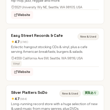
hip-hop, jazz, reggae and more.
5521 University Wy NE, Seattle, WA 98105, USA
Website
Easy Street Records & Cafe
New & Used
★
4.7
(2745)
Eclectic hangout stocking CDs & vinyl, plus a cafe
serving American breakfasts, burgers & salads.
4559 California Ave SW, Seattle, WA 98116, USA
Vinyl
Website
Silver Platters SoDo
買取あり
New & Used
★
4.7
(684)
Long-running record store with a huge selection of new
& used music from many genres, plus DVDs.