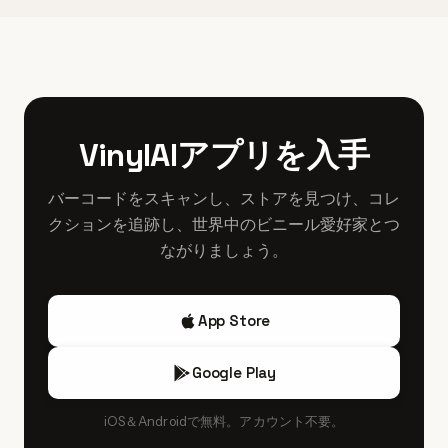
やSoundgarden、Mudhoney、Pearl Jamの1980年代後半〜
うなら早めの到着が必須で、特にCapitol Hillの人気店では
高値が付きやすいです。オリジナル盤や良好なコンディシ
1990年代初頭のオリジナルSub Popプレスで知られていま
開店前に1時間以上並ぶことも珍しくありません。
ョンのものは特に高評価されます。
す。インディー・ロックの遺産も強く、Death Cab for
CutieやModest Mouse、Fleet Foxesなどの地域的に価値
あるリリースが注目されます。パシフィックノースウェス
トのパンク／ハードコア・コンピや現在のSub Popや小規
VinylAIアプリを入手
模地元レーベルの新作も、国内外のコレクターから高い需
要があります。
バーコードをスキャンし、ストアを見つけ、コレ
クションを追跡し、世界中のビニール愛好家とつ
ながりましょう。
App Store
Google Play
iOS＆Androidで無料。アカウント不要。