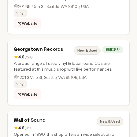
201 NE 45th St, Seattle, WA 98105, USA
Vinyl
Website
Georgetown Records
買取あり
New & Used
★
4.6
(124)
A broad range of used vinyl & local-band CDs are
featured at this music shop with live performances.
1201 S Vale St, Seattle, WA 98108, USA
Vinyl
Website
Wall of Sound
New & Used
★
4.6
(91)
Opened in 1990, this shop offers an wide selection of