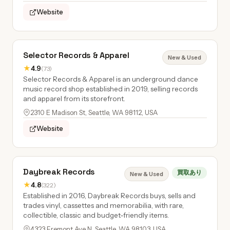
Website
Selector Records & Apparel
New & Used
★
4.9
(73)
Selector Records & Apparel is an underground dance
music record shop established in 2019, selling records
and apparel from its storefront.
2310 E Madison St, Seattle, WA 98112, USA
Website
Daybreak Records
買取あり
New & Used
★
4.8
(322)
Established in 2016, Daybreak Records buys, sells and
trades vinyl, cassettes and memorabilia, with rare,
collectible, classic and budget-friendly items.
4323 Fremont Ave N, Seattle, WA 98103, USA