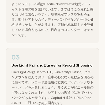
多くのシアトルの店はPacific Northwestや地元アーテ
ィスト専用の棚を設けています。まずはそこを見れば掘
り出し物に出会いやすく、地域限定プレスやSub Pop
盤、現行シアトルのインディーバンド作などが手頃な価
格で見つかることがあります。店員が地元盤を過小評価
している場合もあるので、目利きのコレクターにはチャ
ンスです。
03
Use Light Rail and Buses for Record Shopping
Link Light RailはCapitol Hill、University District、ダウ
ンタウンを結んでおり、駐車の心配なく複数店を回るの
に便利です。レコード運搬用に丈夫なバックパックやト
ートバッグを用意しましょう。多くの店がビニール用の
プラス袋をくれますが、シアトルの坂道では運びやすい
バッグがあると安心です。Capitol Hill駅からPike/Pine
のレコード通りへは徒歩圏内です。