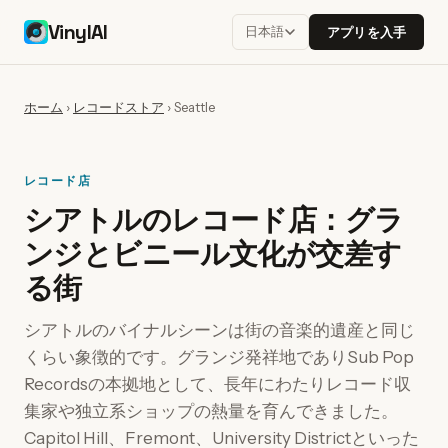
VinylAI
日本語
アプリを入手
ホーム
›
レコードストア
›
Seattle
レコード店
シアトルのレコード店：グラ
ンジとビニール文化が交差す
る街
シアトルのバイナルシーンは街の音楽的遺産と同じ
くらい象徴的です。グランジ発祥地でありSub Pop
Recordsの本拠地として、長年にわたりレコード収
集家や独立系ショップの熱量を育んできました。
Capitol Hill、Fremont、University Districtといった