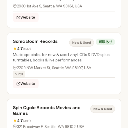
2930 1st Ave S, Seattle, WA 98134, USA
Website
Sonic Boom Records
買取あり
New & Used
★
4.7
(632)
Music specialist for new & used vinyl, CDs & DVDs plus
turntables, books & live performances.
2209 NW Market St, Seattle, WA 98107, USA
Vinyl
Website
Spin Cycle Records Movies and
New & Used
Games
★
4.7
(381)
321 Broadway E, Seattle, WA 98102, USA