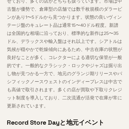
せており、多くの店がどちらも扱っています。市場は中
古盤が優勢で、倉庫型の店舗では数千枚規模のダラービ
ンがあり1〜5ドルから見つかります。状態の良いヴィン
テージ盤のキュレート品は通常15〜40ドル程度。新譜
は全国的な相場に沿っており、標準的な新作は25〜35
ドル、デラックスや輸入盤はそれ以上です。シアトルは
気候が穏やかで乾燥傾向にあるため、中古在庫の状態が
良好なことが多く、コレクターによる適切な保管が一般
的です。一般的なクラシック・ロックやジャズは掘り出
し物が見つかる一方で、地元のグランジ期リリースやパ
シフィックノースウェストのインディープレスは中古で
も高値で取引されます。多くの店が買取や下取りクレジ
ット制度を導入しており、二次流通が活発で在庫が常に
更新されています。
Record Store Dayと地元イベント