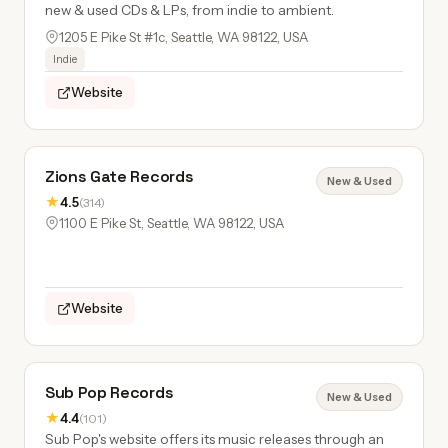
new & used CDs & LPs, from indie to ambient.
1205 E Pike St #1c, Seattle, WA 98122, USA
Indie
Website
Zions Gate Records
New & Used
★
4.5
(314)
1100 E Pike St, Seattle, WA 98122, USA
Website
Sub Pop Records
New & Used
★
4.4
(101)
Sub Pop's website offers its music releases through an