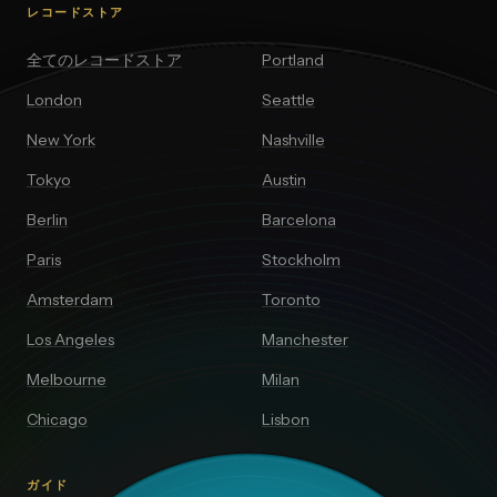
レコードストア
全てのレコードストア
Portland
London
Seattle
New York
Nashville
Tokyo
Austin
Berlin
Barcelona
Paris
Stockholm
Amsterdam
Toronto
Los Angeles
Manchester
Melbourne
Milan
Chicago
Lisbon
ガイド