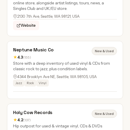
online store, alongside artist listings, tours, news, a
Singles Club and UK/EU store.
2130 7th Ave, Seattle, WA 98121, USA
Website
Neptune Music Co
New & Used
★
4.3
(155)
Store with a deep inventory of used vinyl & CDs from
classic rock to jazz, plus condition labels.
4344 Brooklyn Ave NE, Seattle, WA 98105, USA
Jazz
Rock
Vinyl
Holy Cow Records
New & Used
★
4.2
(137)
Hip outpost for used & vintage vinyl, CDs & DVDs