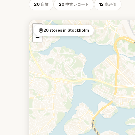
20
店舗
20
中古レコード
12
高評価
+
20 stores in Stockholm
−