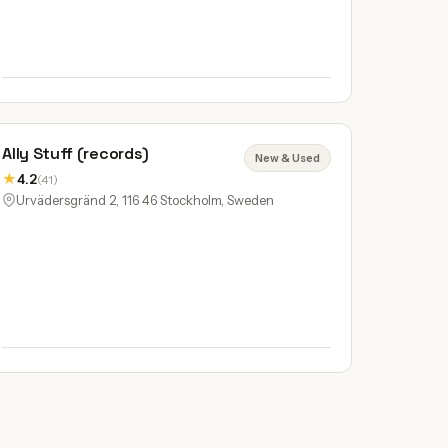
Ally Stuff (records)
New & Used
★
4.2
(41)
Urvädersgränd 2, 116 46 Stockholm, Sweden