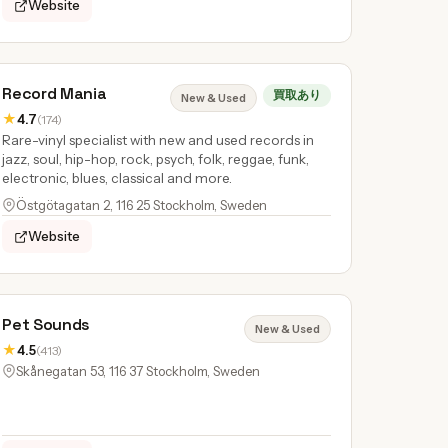
Website
Record Mania
買取あり
New & Used
★
4.7
(174)
Rare-vinyl specialist with new and used records in
jazz, soul, hip-hop, rock, psych, folk, reggae, funk,
electronic, blues, classical and more.
Östgötagatan 2, 116 25 Stockholm, Sweden
Website
Pet Sounds
New & Used
★
4.5
(413)
Skånegatan 53, 116 37 Stockholm, Sweden