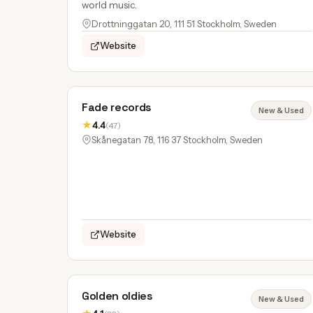
world music.
Drottninggatan 20, 111 51 Stockholm, Sweden
Website
Fade records
New & Used
★
4.4
(47)
Skånegatan 78, 116 37 Stockholm, Sweden
Website
Golden oldies
New & Used