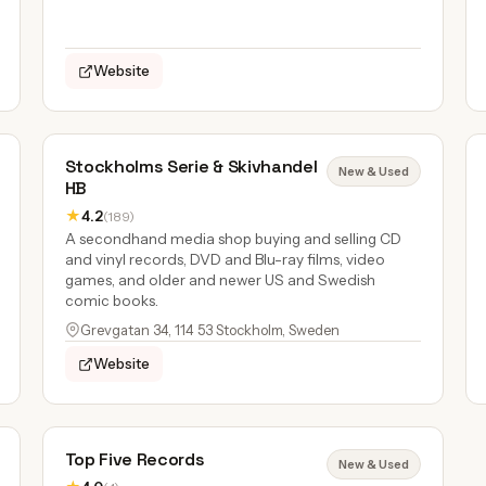
Website
Stockholms Serie & Skivhandel
New & Used
HB
★
4.2
(189)
A secondhand media shop buying and selling CD
and vinyl records, DVD and Blu-ray films, video
games, and older and newer US and Swedish
comic books.
Grevgatan 34, 114 53 Stockholm, Sweden
Website
Top Five Records
New & Used