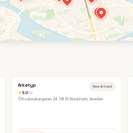
Arketyp
New & Used
★
5.0
(9)
Krukmakargatan 24, 118 51 Stockholm, Sweden