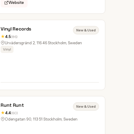
Website
Vinyl Records
New & Used
★
4.5
(86)
Urvädersgränd 2, 116 46 Stockholm, Sweden
Vinyl
Runt Runt
New & Used
★
4.4
(60)
Odengatan 90, 113 51 Stockholm, Sweden