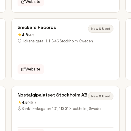
Website
Snickars Records
New & Used
★
4.8
(47)
Hökens gata 11, 116 46 Stockholm, Sweden
Website
Nostalgipalatset Stockholm AB
New & Used
★
4.5
(491)
Sankt Eriksgatan 101, 113 31 Stockholm, Sweden