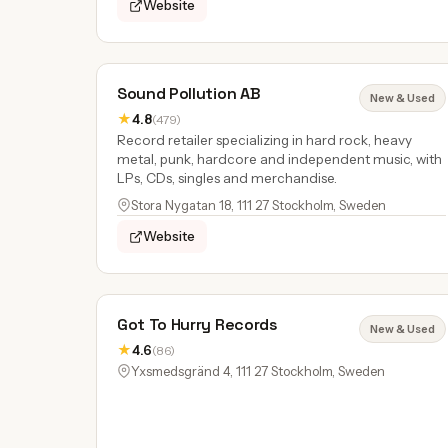
Website
Sound Pollution AB
New & Used
★
4.8
(479)
Record retailer specializing in hard rock, heavy
metal, punk, hardcore and independent music, with
LPs, CDs, singles and merchandise.
Stora Nygatan 18, 111 27 Stockholm, Sweden
Website
Got To Hurry Records
New & Used
★
4.6
(86)
Yxsmedsgränd 4, 111 27 Stockholm, Sweden