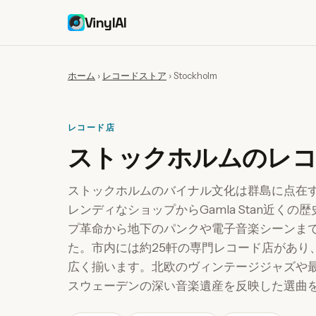
VinylAI
ホーム
›
レコードストア
›
Stockholm
レコード店
ストックホルムのレコ
ストックホルムのバイナル文化は群島に点在する
レンディなショップからGamla Stan近く
プ革命から地下のパンクや電子音楽シーンま
た。市内には約25軒の専門レコード店があり
広く揃います。北欧のヴィンテージジャズや
スウェーデンの深い音楽遺産を反映した選曲