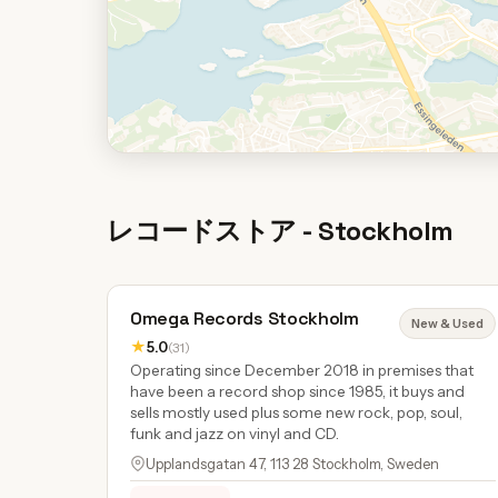
レコードストア - Stockholm
Omega Records Stockholm
New & Used
★
5.0
(31)
Operating since December 2018 in premises that
have been a record shop since 1985, it buys and
sells mostly used plus some new rock, pop, soul,
funk and jazz on vinyl and CD.
Upplandsgatan 47, 113 28 Stockholm, Sweden