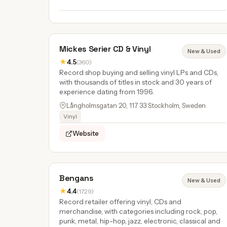
Mickes Serier CD & Vinyl
New & Used
★
4.5
(360)
Record shop buying and selling vinyl LPs and CDs,
with thousands of titles in stock and 30 years of
experience dating from 1996.
Långholmsgatan 20, 117 33 Stockholm, Sweden
Vinyl
Website
Bengans
New & Used
★
4.4
(1729)
Record retailer offering vinyl, CDs and
merchandise, with categories including rock, pop,
punk, metal, hip-hop, jazz, electronic, classical and