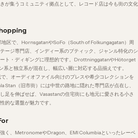
きが集うコミュニティ拠点として、レコード店は今も街の文化
Shopping
ornsgatanやSoFo（South of Folkungagatan）周
テージ専門店、インディー系のブティック、ジャンル特化のシ
ィギングに理想的です。DrottninggatanやHötorget
ェーン系と独立系が混在し、幅広い層に対応する品揃えです。
る地域で、オーディオファイル向けのプレスや希少コレクションを
a Stan（旧市街）には中世の路地に隠れた専門店が点在し、
足を伸ばせば、Vasastanの住宅街にも地元に愛される小さ
性的な選盤が魅力です。
For
tronomeやDragon、EMI Columbiaといったレーベ