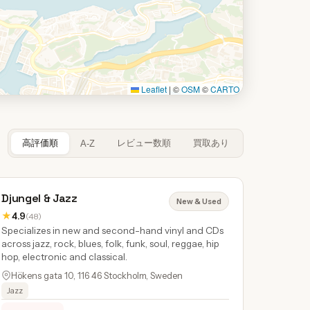
Leaflet
|
©
OSM
©
CARTO
高評価順
レビュー数順
買取あり
A-Z
Djungel & Jazz
New & Used
★
4.9
(48)
Specializes in new and second-hand vinyl and CDs
across jazz, rock, blues, folk, funk, soul, reggae, hip
hop, electronic and classical.
Hökens gata 10, 116 46 Stockholm, Sweden
Jazz