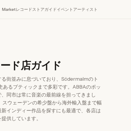
Market
レコードストア
ガイド
イベント
アーティスト
ード店ガイド
街並みに息づいており、Södermalmのト
の歴史あるブティックまで多彩です。ABBAのポッ
で、同市は常に音楽の最前線を担ってきまし
、スウェーデンの希少盤から海外輸入盤まで幅
最新インディー作品を探すにも最適で、各店は
を提供しています。