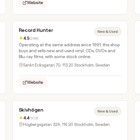
Website
Record Hunter
New & Used
★
4.5
(248)
Operating at the same address since 1991, this shop
buys and sells new and used vinyl, CDs, DVDs and
Blu-ray films, with some stock online.
Sankt Eriksgatan 70, 113 20 Stockholm, Sweden
Website
Skivhögen
New & Used
★
4.4
(103)
Högbergsgatan 32A, 116 20 Stockholm, Sweden