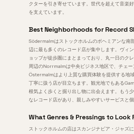
クターを引き寄せています。世代を超えて音楽好
を支えています。
Best Neighborhoods for Record 
Södermalmはストックホルムのボヘミアンな南部地区で、H
辺に最も多くのレコード店が集中します。ヴィン
ョップが徒歩圏にまとまっており、丸一日のクレート・デ
周辺のNorrmalmは中央ビジネス地区で、チ
Östermalmはより上質な購買体験を提供す
丁寧に扱う店が目立ちます。観光地でもあるGaml
根気よく歩くと掘り出し物に出会えます。もう少し
なレコード店があり、親しみやすいサービスと個
What Genres & Pressings to Look 
ストックホルムの店はスカンジナビア・ジャズに強く、Me