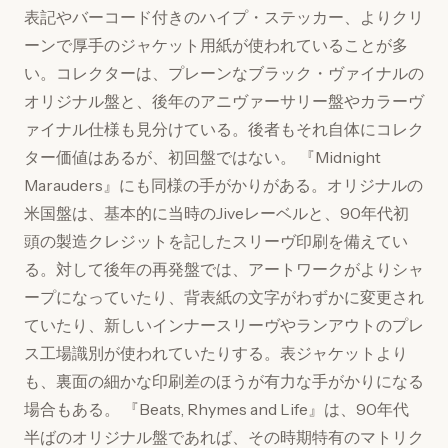
表記やバーコード付きのハイプ・ステッカー、よりクリ
ーンで厚手のジャケット用紙が使われていることが多
い。コレクターは、プレーンなブラック・ヴァイナルの
オリジナル盤と、後年のアニヴァーサリー盤やカラーヴ
ァイナル仕様も見分けている。後者もそれ自体にコレク
ター価値はあるが、初回盤ではない。 『Midnight
Marauders』にも同様の手がかりがある。オリジナルの
米国盤は、基本的に当時のJiveレーベルと、90年代初
頭の製造クレジットを記したスリーヴ印刷を備えてい
る。対して後年の再発盤では、アートワークがよりシャ
ープになっていたり、背表紙の文字がわずかに変更され
ていたり、新しいインナースリーヴやランアウトのプレ
ス工場識別が使われていたりする。表ジャケットより
も、裏面の細かな印刷差のほうが有力な手がかりになる
場合もある。 『Beats, Rhymes and Life』は、90年代
半ばのオリジナル盤であれば、その時期特有のマトリク