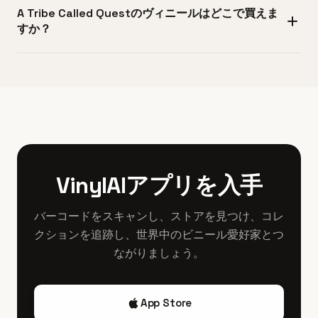
が多いです。さらに希少なのは初期キャリアのプロモ12イ
A Tribe Called Questのヴィニールはどこで買えま
いくつかのポイントで判別できます。カタログ番号
ンチやホワイトラベルのテストプレスで、市場に出れば
すか？
（例：'People's Instinctive Travels'は1241-1-J、'The Low
$500を超えることもあります。VMPのエクスクルーシブ
End Theory'は1418-1-J、'Midnight Marauders'は01241-
や限定リイシューも数量が少なく、$150〜$250と高値に
A Tribe Called Questのヴィニールは信頼できる複数の販売
41490-1）を確認し、ランアウトグルーヴのマトリクス番号
なりやすいです。状態の良いOBI帯付きの日本盤オリジナル
経路で入手できます。Discogsのようなオンラインマーケ
を調べてください。オリジナルプレスには特定のスタンパ
も国際的なコレクターに非常に人気があります。
ットプレイスはプレス情報やセラー評価が充実しており品
ーコードやマスタリングエンジニアの刻印がデッドワック
揃えも豊富です。地元のインディペンデントなレコード店
スに入っていることが多く、ラベルデザインも時期に合っ
では実物を確認して購入できる利点があります。Fat
たJiveのロゴやレイアウトになっています。さらに、初回
Beats、HHV、Turntable Labなどのヒップホップ系専門店
プレスは一般に厚めのヴァイナルが使われ、Specialty
やオンラインショップでもしばしば入荷します。新しいリ
VinylAIアプリを入手
Records CorporationやColumbia Records Pressing Plantな
イシューを狙うならVinylMePlease、Newbury Comics、
どの米国プレス工場の製造マークがあることが多いです。
Urban Outfittersなど公式小売りで限定カラーやエクスクル
バーコードをスキャンし、ストアを見つけ、コレ
ーシブ版が出ることがあります。エステートセールやレコ
クションを追跡し、世界中のビニール愛好家とつ
ードフェアは状態の良いオリジナルを比較的手頃に見つけ
ながりましょう。
られることもあります。
App Store