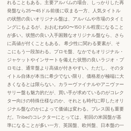
れることもある。主要アルバムの場合、しっかりした再
発盤なら25〜45ドル前後に収まる一方、人気タイトル
の状態の良いオリジナル盤は、アルバムや市場のタイミ
ングにもよるが、おおむね60〜150ドル程度になること
が多い。状態の良い入手困難なオリジナル盤なら、さら
に高値が付くこともある。 希少性に関わる要素が、そ
こにもう一段加わる。プロモ盤、なかでもオリジナル・
ジャケットやインサートを備えた状態の良いラジオ・プ
ロモは、通常盤より高値が付きやすい。ただし、そのタ
イトル自体が本当に希少でない限り、価格差が極端に大
きくなるとは限らない。カラーヴァイナルやアニヴァー
サリー盤も魅力的だが、買い手が求めているのがコレク
ター向けの特殊仕様なのか、それとも時代に即したオリ
ジナル盤なのかによって価値は変わる。プレス国も重要
だ。Tribeのコレクターにとっては、初回の米国盤が基
準になることが多い一方、英国盤、欧州盤、日本盤の一