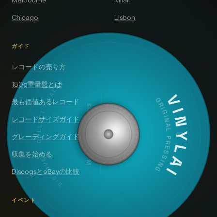
Melbourne
Milan
Chicago
Lisbon
ガイド
レコードの売り方
DISCOVER · COLLECT · VALUE
180g重量盤とは
VINYLAI
最も価値あるレコード
ORIGINAL PRESSING
SIDE A — 33⅓ RPM
レコードサイズガイド
グレーディングガイド
収集を始める
DiscogsとeBayの比較
イベント