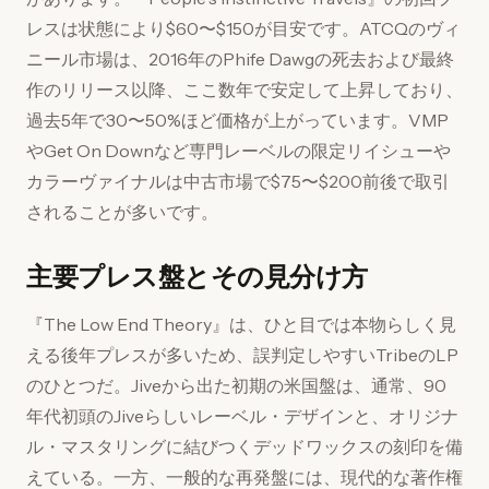
レスは状態により$60〜$150が目安です。ATCQのヴィ
ニール市場は、2016年のPhife Dawgの死去および最終
作のリリース以降、ここ数年で安定して上昇しており、
過去5年で30〜50%ほど価格が上がっています。VMP
やGet On Downなど専門レーベルの限定リイシューや
カラーヴァイナルは中古市場で$75〜$200前後で取引
されることが多いです。
主要プレス盤とその見分け方
『The Low End Theory』は、ひと目では本物らしく見
える後年プレスが多いため、誤判定しやすいTribeのLP
のひとつだ。Jiveから出た初期の米国盤は、通常、90
年代初頭のJiveらしいレーベル・デザインと、オリジナ
ル・マスタリングに結びつくデッドワックスの刻印を備
えている。一方、一般的な再発盤には、現代的な著作権