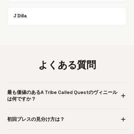
J Dilla
よくある質問
最も価値のあるA Tribe Called Questのヴィニール
は何ですか？
標準リリースで最も価値があるのは、1991年のJive
初回プレスの見分け方は？
Recordsからの『The Low End Theory』の未開封またはニ
アミントな初回プレスで、$200〜$400で取引されること
Jive RecordsからのA Tribe Called Questの初回プレスは、