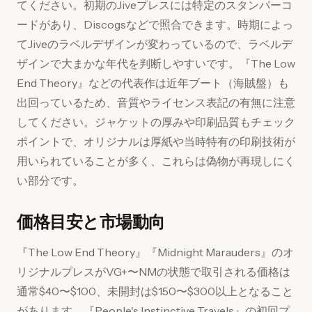
てください。初期のJiveプレスには特定のスタンパーコ
ードがあり、Discogsなどで照合できます。時期によっ
てJiveのラベルデザインが変わっているので、ラベルデ
ザインで大まかな年代を判断しやすいです。『The Low
End Theory』などの代表作は近年ブート（海賊盤）も
出回っているため、音質やライセンス表記の有無に注意
してください。ジャケットの厚みや印刷品質もチェック
ポイントで、オリジナルは厚紙や当時特有の印刷技術が
用いられていることが多く、これらは偽物が再現しにく
い部分です。
価格目安と市場動向
『The Low End Theory』『Midnight Marauders』のオ
リジナルプレスがVG+〜NMの状態で取引される価格は
通常$40〜$100、未開封は$150〜$300以上となること
があります。『People's Instinctive Travels』の初回プ