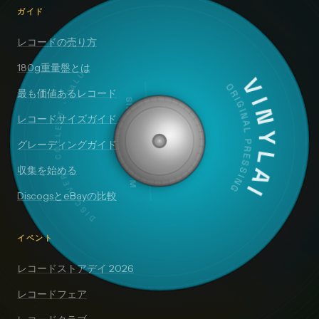
ガイド
レコードの売り方
DISCOVER · COLLECT · VALUE
180g重量盤とは
VINYLAI
ORIGINAL PRESSING
最も価値あるレコード
SIDE A — 33⅓ RPM
レコードサイズガイド
グレーディングガイド
収集を始める
DiscogsとeBayの比較
イベント
レコードストアデイ 2026
レコードフェア