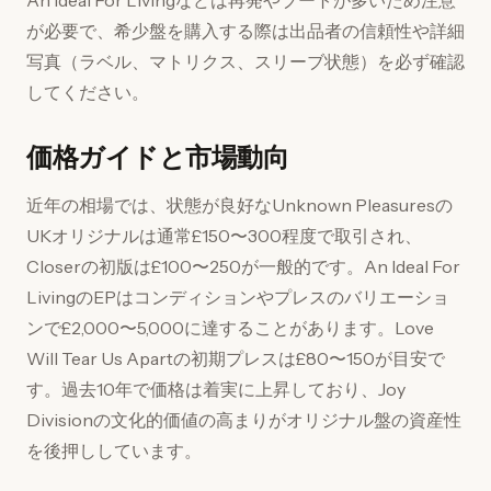
An Ideal For Livingなどは再発やブートが多いため注意
が必要で、希少盤を購入する際は出品者の信頼性や詳細
写真（ラベル、マトリクス、スリーブ状態）を必ず確認
してください。
価格ガイドと市場動向
近年の相場では、状態が良好なUnknown Pleasuresの
UKオリジナルは通常£150〜300程度で取引され、
Closerの初版は£100〜250が一般的です。An Ideal For
LivingのEPはコンディションやプレスのバリエーショ
ンで£2,000〜5,000に達することがあります。Love
Will Tear Us Apartの初期プレスは£80〜150が目安で
す。過去10年で価格は着実に上昇しており、Joy
Divisionの文化的価値の高まりがオリジナル盤の資産性
を後押ししています。