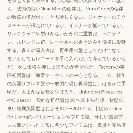
を最も大きく左右する。人気の高い英国オリジナル盤な
ら、状態の良いNear Mintの個体は、Very Goodの個体
の数倍の値が付くことも珍しくない。ジャケットのテク
スチャーが保たれているか、インナーが揃っているか、
リングウェアや裂けがないかが特に重要だ。ヘアライ
ン、スピンドル跡、レーベルへの書き込みも価格に影響
する。多くの購入者は、再生用の盤としてだけでなく、
モノとしてもレコードを手に入れたいと考えているから
だ。 次に価格を押し上げるのが希少性だ。Factoryの英
国初回盤は、通常マーケットの中心となる。一方、後年
の英国リプレス盤や一般的な現行再発盤は、はるかに手
頃だ。大まかな目安を挙げると、Unknown Pleasures
やCloserの一般的な再発盤は20〜35ドル前後、状態の
良い初期英国盤はおよそ100〜250ドル、初期An Ideal
for Livingのバリエーションやプロモ盤、珍しい国別プ
レス盤といった非常に希少なアイテムは、真贋と完品度