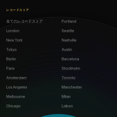
レコードストア
全てのレコードストア
Portland
London
Seattle
New York
Nashville
Tokyo
Austin
Berlin
Barcelona
Paris
Stockholm
Amsterdam
Toronto
Los Angeles
Manchester
Melbourne
Milan
Chicago
Lisbon