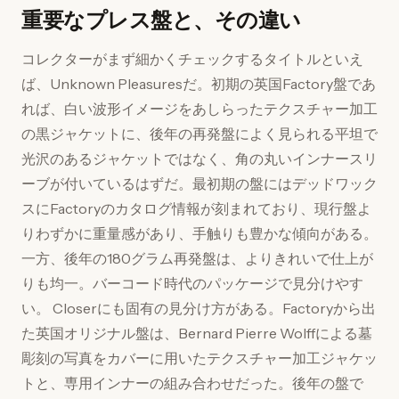
重要なプレス盤と、その違い
コレクターがまず細かくチェックするタイトルといえ
ば、Unknown Pleasuresだ。初期の英国Factory盤であ
れば、白い波形イメージをあしらったテクスチャー加工
の黒ジャケットに、後年の再発盤によく見られる平坦で
光沢のあるジャケットではなく、角の丸いインナースリ
ーブが付いているはずだ。最初期の盤にはデッドワック
スにFactoryのカタログ情報が刻まれており、現行盤よ
りわずかに重量感があり、手触りも豊かな傾向がある。
一方、後年の180グラム再発盤は、よりきれいで仕上が
りも均一。バーコード時代のパッケージで見分けやす
い。 Closerにも固有の見分け方がある。Factoryから出
た英国オリジナル盤は、Bernard Pierre Wolffによる墓
彫刻の写真をカバーに用いたテクスチャー加工ジャケッ
トと、専用インナーの組み合わせだった。後年の盤で