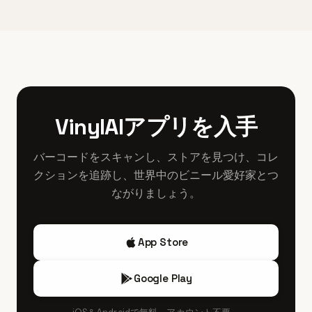
Joy Divisionのヴィニールは専門レコード店、Discogsや
マトリクスコードが見られます。オリジナルのスリーブは
£150〜300程度です。テストプレスやプロモ盤は極めて稀
eBayなどのオンラインマーケットプレイス、英国やヨーロ
エンボス加工されたテクスチャーがあり、Factory Records
少なため、さらに高値がつくことがあります。
ッパのレコードフェアで見つけることができます。特に
の正しいカタログ番号（Unknown PleasuresはFACT 10、
Discogsはプレス情報や価格履歴が詳しく便利です。希少
CloserはFACT 25）が記載されたラベルデザインを確認し
なオリジナル盤を探す場合は、信頼できるディーラーやコ
てください。初期プレスは英国で製造されているため、プ
レクティブル専門のオークションハウスを利用すると真贋
レス工場の情報も照合すると安心です。ラベル表記には
の面で安心です。地元のインディペンデントなレコードシ
VinylAIアプリを入手
Manchesterのアドレスがあり、再発盤とはラベルデザイン
ョップにもオリジナル盤が入ることがありますが、価格は
が微妙に異なる場合が多いです。
オンラインより高めの場合があります。高額なオリジナル
バーコードをスキャンし、ストアを見つけ、コレ
盤を購入する際は出品者の評判を確認し、ラベル、マトリ
クションを追跡し、世界中のビニール愛好家とつ
クス番号、スリーブの詳細写真を必ず求めてください。
ながりましょう。
App Store
Google Play