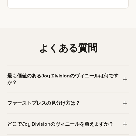
よくある質問
最も価値のあるJoy Divisionのヴィニールは何です
か？
最も価値が高いのは、1978年に自主制作でプレスされたAn
ファーストプレスの見分け方は？
Ideal For Livingのオリジナル盤で、良好な状態の個体は
£2,000〜5,000以上で取引されることがあります（Pennine
ファーストプレスを見分けるには、ランアウト溝に刻まれ
Studiosでプレスされた約1,200枚とされる7インチEP）。
どこでJoy Divisionのヴィニールを買えますか？
たマトリクス番号を確認します。Unknown Pleasuresの初
また、Unknown PleasuresのUKファーストプレス（FACT
期プレスでは'FACT 10 A-1'や'FACT 10 B-1'といった初期の
10）も非常に価値が高く、ニアミントの個体は一般に