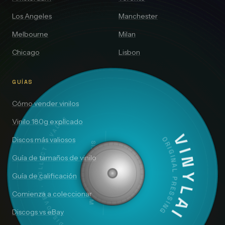
Los Angeles
Manchester
Melbourne
Milan
Chicago
Lisbon
GUÍAS
Cómo vender vinilos
DISCOVER · COLLECT · VALUE
Vinilo 180g explicado
VINYLAI
Discos más valiosos
SIDE A — 33⅓ RPM
ORIGINAL PRESSING
Guía de tamaños de vinilo
Guía de calificación
Comienza a coleccionar
Discogs vs eBay