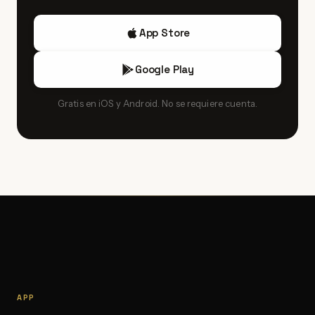
detalladas de los números de matriz y etiquetas, y
desconfía de precios que parezcan demasiado bajos para
App Store
ediciones raras.
Google Play
Gratis en iOS y Android. No se requiere cuenta.
APP