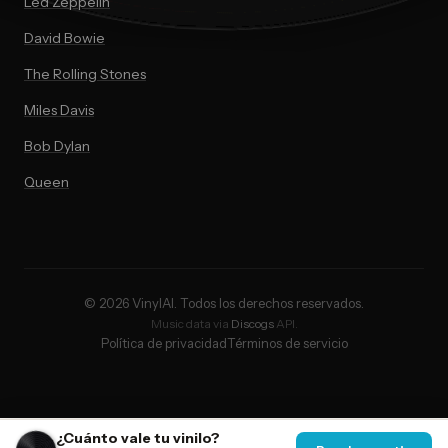
Led Zeppelin
David Bowie
The Rolling Stones
Miles Davis
Bob Dylan
Queen
© 2026 VinylAI. Todos los derechos reservados.
Music data via
Discogs
API.
Política de privacidad
Términos de servicio
¿Cuánto vale tu vinilo?