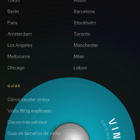
Tokyo
Austin
Berlin
Barcelona
Paris
Stockholm
Amsterdam
Toronto
Los Angeles
Manchester
Melbourne
Milan
Chicago
Lisbon
GUÍAS
Cómo vender vinilos
DISCOVER · COLLECT · VALUE
Vinilo 180g explicado
Discos más valiosos
Guía de tamaños de vinilo