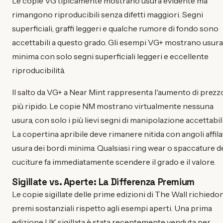
Le copie VG tipicamente mostrano usura evidente ma
rimangono riproducibili senza difetti maggiori. Segni
superficiali, graffi leggeri e qualche rumore di fondo sono
accettabili a questo grado. Gli esempi VG+ mostrano usura
minima con solo segni superficiali leggeri e eccellente
riproducibilità.
Il salto da VG+ a Near Mint rappresenta l'aumento di prezz
più ripido. Le copie NM mostrano virtualmente nessuna
usura, con solo i più lievi segni di manipolazione accettabili
La copertina apribile deve rimanere nitida con angoli affila
usura dei bordi minima. Qualsiasi ring wear o spaccature d
cuciture fa immediatamente scendere il grado e il valore.
Sigillate vs. Aperte: La Differenza Premium
Le copie sigillate delle prime edizioni di The Wall richiedo
premi sostanziali rispetto agli esempi aperti. Una prima
edizione UK sigillata è stata recentemente venduta per