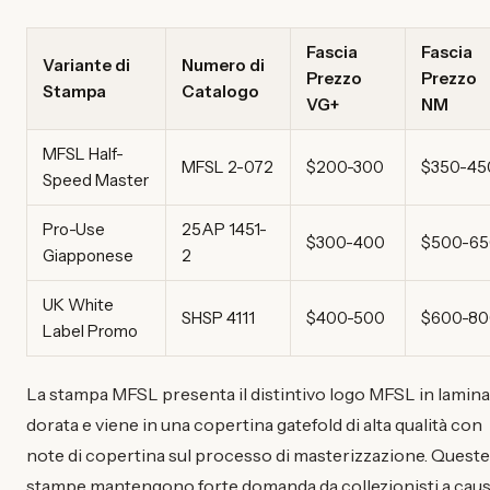
Fascia
Fascia
Variante di
Numero di
Prezzo
Prezzo
Stampa
Catalogo
VG+
NM
MFSL Half-
MFSL 2-072
$200-300
$350-45
Speed Master
Pro-Use
25AP 1451-
$300-400
$500-65
Giapponese
2
UK White
SHSP 4111
$400-500
$600-80
Label Promo
La stampa MFSL presenta il distintivo logo MFSL in lamina
dorata e viene in una copertina gatefold di alta qualità con
note di copertina sul processo di masterizzazione. Queste
stampe mantengono forte domanda da collezionisti a cau