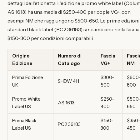
dettagli dell'etichetta. L'edizione promo white label (Colu
AS 1613) ha una media di $250-400 per copie VG+, con
esempi NM che raggiungono $500-650. Le prime edizioni
standard black label (PC2 36183) si scambiano nella fascia
$150-300 per condizioni comparabili.
Origine
Numero di
Fascia
Fasci
Edizione
Catalogo
VG+
NM
Prima Edizione
$300-
$600
SHDW 411
UK
500
800
Promo White
$250-
$500
AS 1613
Label US
400
650
Prima Black
$150-
$350-
PC2 36183
Label US
300
450