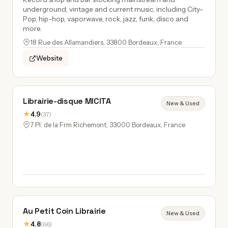
underground, vintage and current music, including City-
Pop, hip-hop, vaporwave, rock, jazz, funk, disco and
more.
18 Rue des Allamandiers, 33800 Bordeaux, France
Website
Librairie-disque MICITA
New & Used
★
4.9
(37)
7 Pl. de la Frm Richemont, 33000 Bordeaux, France
Au Petit Coin Librairie
New & Used
★
4.8
(66)