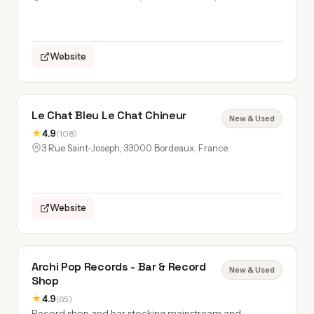
Website
Le Chat Bleu Le Chat Chineur
New & Used
★
4.9
(108)
3 Rue Saint-Joseph, 33000 Bordeaux, France
Website
Archi Pop Records - Bar & Record
New & Used
Shop
★
4.9
(65)
Record shop and bar stocking mainstream and