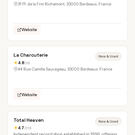
31 Pl. de la Frm Richemont, 33000 Bordeaux, France
Website
La Charcuterie
New & Used
★
4.8
(33)
44 Rue Camille Sauvageau, 33000 Bordeaux, France
Website
Total Heaven
New & Used
★
4.7
(313)
Independent record shop established in 1996, offering