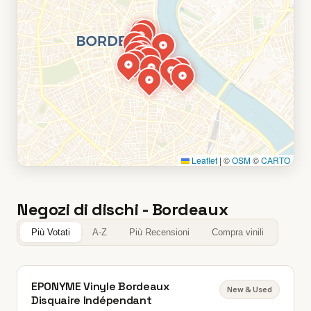
Leaflet
|
©
OSM
©
CARTO
Negozi di dischi - Bordeaux
Più Votati
A-Z
Più Recensioni
Compra vinili
EPONYME Vinyle Bordeaux
New & Used
Disquaire Indépendant