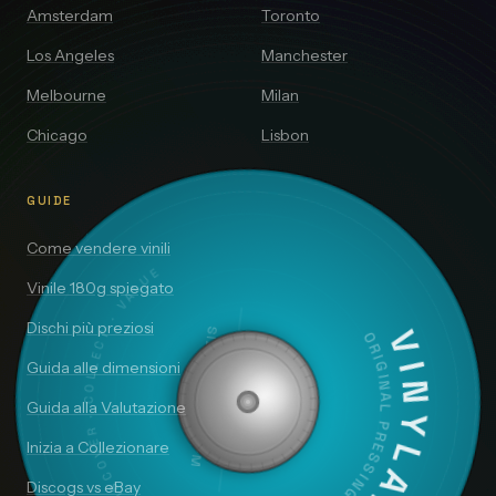
Amsterdam
Toronto
Los Angeles
Manchester
Melbourne
Milan
Chicago
Lisbon
GUIDE
Come vendere vinili
DISCOVER · COLLECT · VALUE
Vinile 180g spiegato
Dischi più preziosi
SIDE A — 33⅓ RPM
VINYLAI
ORIGINAL PRESSING
Guida alle dimensioni
Guida alla Valutazione
Inizia a Collezionare
Discogs vs eBay