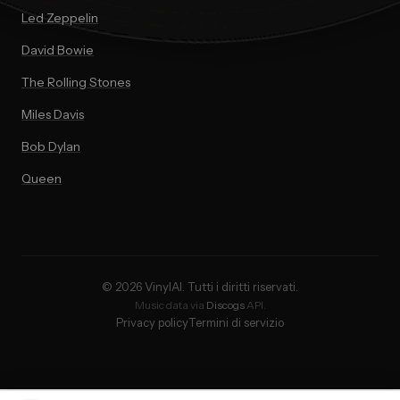
Led Zeppelin
David Bowie
The Rolling Stones
Miles Davis
Bob Dylan
Queen
© 2026 VinylAI. Tutti i diritti riservati.
Music data via
Discogs
API.
Privacy policy
Termini di servizio