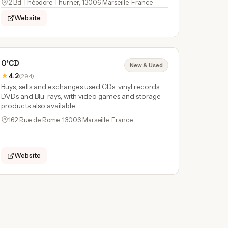
2 Bd Théodore Thurner, 13006 Marseille, France
Website
O'CD
New & Used
★
4.2
(294)
Buys, sells and exchanges used CDs, vinyl records,
DVDs and Blu-rays, with video games and storage
products also available.
162 Rue de Rome, 13006 Marseille, France
Website