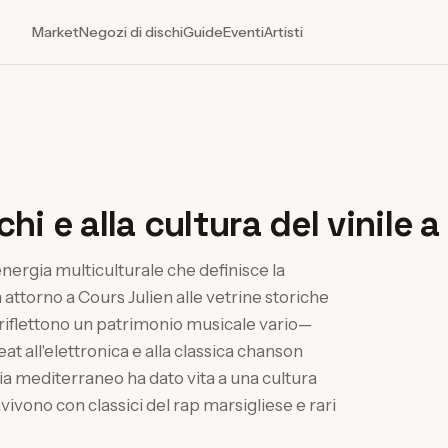
Market
Negozi di dischi
Guide
Eventi
Artisti
hi e alla cultura del vinile a
energia multiculturale che definisce la
attorno a Cours Julien alle vetrine storiche
ttà riflettono un patrimonio musicale vario—
eat all'elettronica e alla classica chanson
a mediterraneo ha dato vita a una cultura
vivono con classici del rap marsigliese e rari