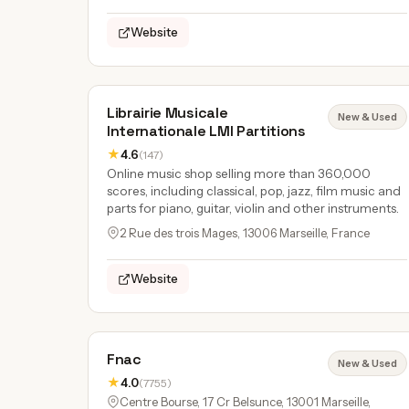
Website
Librairie Musicale
New & Used
Internationale LMI Partitions
★
4.6
(147)
Online music shop selling more than 360,000
scores, including classical, pop, jazz, film music and
parts for piano, guitar, violin and other instruments.
2 Rue des trois Mages, 13006 Marseille, France
Website
Fnac
New & Used
★
4.0
(7755)
Centre Bourse, 17 Cr Belsunce, 13001 Marseille,