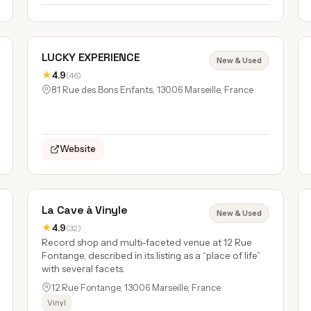
LUCKY EXPERIENCE
New & Used
★
4.9
(46)
81 Rue des Bons Enfants, 13006 Marseille, France
Website
La Cave à Vinyle
New & Used
★
4.9
(32)
Record shop and multi-faceted venue at 12 Rue
Fontange, described in its listing as a “place of life”
with several facets.
12 Rue Fontange, 13006 Marseille, France
Vinyl