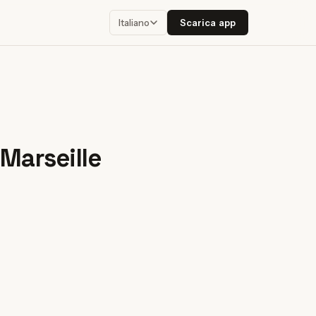
Scarica app
Italiano
 Marseille