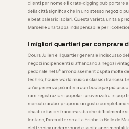
clienti per nome e il crate‑digging può portare a
della città significa che in uno stesso negozio puoi
e beat balearici solari. Questa varietà, unita a pr
Marseille una tappa indispensabile per i collezioni
I migliori quartieri per comprare d
Cours Julien è il quartier generale indiscusso del 
negozi indipendenti si affiancano a negozi vintage
pedonale nel 6° arrondissement ospita molte dell
techno, house, world music e classici francesi. Le
un'esperienza più intima con boutique più piccol
rare registrazioni popolari provenzali o in pop fr
mercato arabo, propone un gusto completamente d
chaabi e fusion franco‑araba che difficilmente si
lontano, l'area attorno a La Friche la Belle de Mai,
elettronica underground e uscite sperimentali l