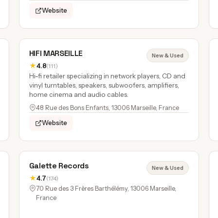
Website
HIFI MARSEILLE
New & Used
★
4.8
(111)
Hi-fi retailer specializing in network players, CD and
vinyl turntables, speakers, subwoofers, amplifiers,
home cinema and audio cables.
48 Rue des Bons Enfants, 13006 Marseille, France
Website
Galette Records
New & Used
★
4.7
(174)
70 Rue des 3 Frères Barthélémy, 13006 Marseille,
France