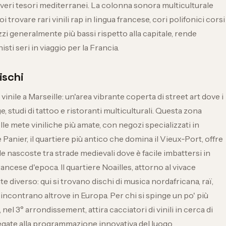
 veri tesori mediterranei. La colonna sonora multiculturale
 trovare rari vinili rap in lingua francese, cori polifonici corsi
ezzi generalmente più bassi rispetto alla capitale, rende
sti seri in viaggio per la Francia.
ischi
vinile a Marseille: un'area vibrante coperta di street art dove i
, studi di tattoo e ristoranti multiculturali. Questa zona
e mete viniliche più amate, con negozi specializzati in
 Panier, il quartiere più antico che domina il Vieux‑Port, offre
e nascoste tra strade medievali dove è facile imbattersi in
ancese d'epoca. Il quartiere Noailles, attorno al vivace
iverso: qui si trovano dischi di musica nordafricana, raï,
 incontrano altrove in Europa. Per chi si spinge un po' più
 nel 3° arrondissement, attira cacciatori di vinili in cerca di
egate alla programmazione innovativa del luogo.