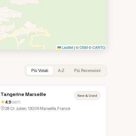
Leaflet
|
©
OSM
©
CARTO
Più Votati
A-Z
Più Recensioni
Tangerine Marseille
New & Used
★
4.9
(687)
28 Cr Julien, 13006 Marseille, France