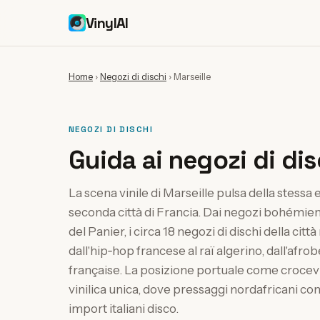
VinylAI
Home
›
Negozi di dischi
›
Marseille
NEGOZI DI DISCHI
Guida ai negozi di disc
La scena vinile di Marseille pulsa della stessa 
seconda città di Francia. Dai negozi bohémien 
del Panier, i circa 18 negozi di dischi della ci
dall'hip‑hop francese al raï algerino, dall'afrob
française. La posizione portuale come crocevi
vinilica unica, dove pressaggi nordafricani con
import italiani disco.