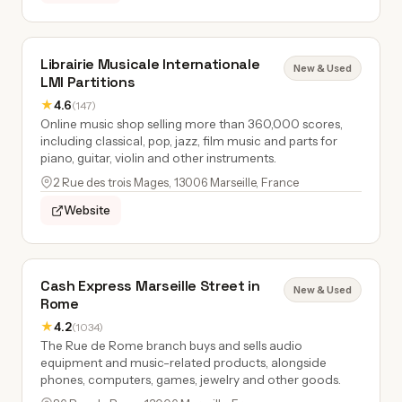
Librairie Musicale Internationale
New & Used
LMI Partitions
★
4.6
(147)
Online music shop selling more than 360,000 scores,
including classical, pop, jazz, film music and parts for
piano, guitar, violin and other instruments.
2 Rue des trois Mages, 13006 Marseille, France
Website
Cash Express Marseille Street in
New & Used
Rome
★
4.2
(1034)
The Rue de Rome branch buys and sells audio
equipment and music-related products, alongside
phones, computers, games, jewelry and other goods.