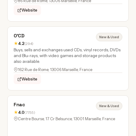
86 Rue de Rome, 13006 Marseille, France
Website
O'CD
New & Used
★
4.2
(294)
Buys, sells and exchanges used CDs, vinyl records, DVDs
and Blu-rays, with video games and storage products
also available.
162 Rue de Rome, 13006 Marseille, France
Website
Fnac
New & Used
★
4.0
(7755)
Centre Bourse, 17 Cr Belsunce, 13001 Marseille, France