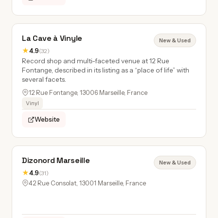
La Cave à Vinyle
New & Used
★
4.9
(32)
Record shop and multi-faceted venue at 12 Rue
Fontange, described in its listing as a “place of life” with
several facets.
12 Rue Fontange, 13006 Marseille, France
Vinyl
Website
Dizonord Marseille
New & Used
★
4.9
(31)
42 Rue Consolat, 13001 Marseille, France