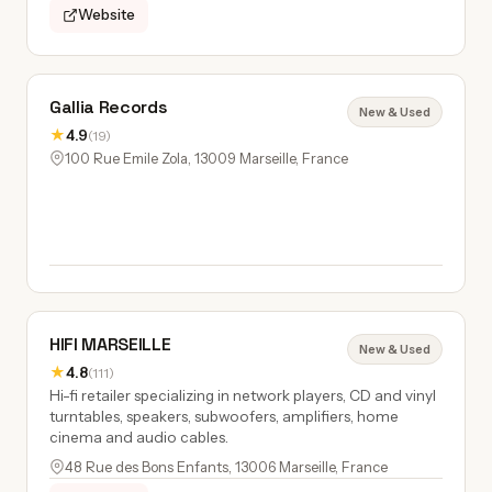
Website
Gallia Records
New & Used
★
4.9
(19)
100 Rue Emile Zola, 13009 Marseille, France
HIFI MARSEILLE
New & Used
★
4.8
(111)
Hi-fi retailer specializing in network players, CD and vinyl
turntables, speakers, subwoofers, amplifiers, home
cinema and audio cables.
48 Rue des Bons Enfants, 13006 Marseille, France