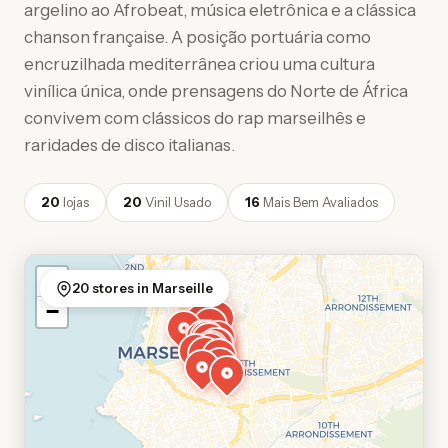
argelino ao Afrobeat, música eletrônica e a clássica
chanson française. A posição portuária como
encruzilhada mediterrânea criou uma cultura
vinílica única, onde prensagens do Norte de África
convivem com clássicos do rap marseilhês e
raridades de disco italianas.
20
lojas
20
Vinil Usado
16
Mais Bem Avaliados
+
20 stores in Marseille
−