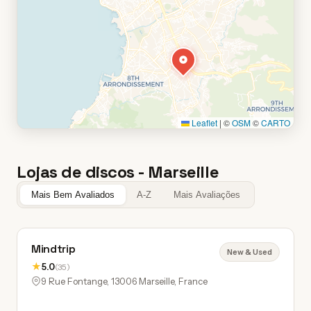
Leaflet
|
©
OSM
©
CARTO
Lojas de discos - Marseille
Mais Bem Avaliados
A-Z
Mais Avaliações
Mindtrip
New & Used
★
5.0
(35)
9 Rue Fontange, 13006 Marseille, France