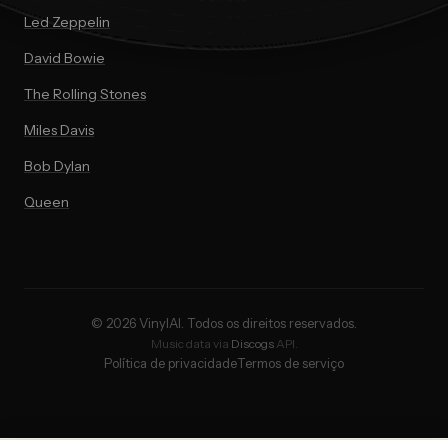
Led Zeppelin
David Bowie
The Rolling Stones
Miles Davis
Bob Dylan
Queen
© 2026 VinylAI. Todos os direitos reservados.
Music data via
Discogs
API.
Política de privacidade
Termos de serviço