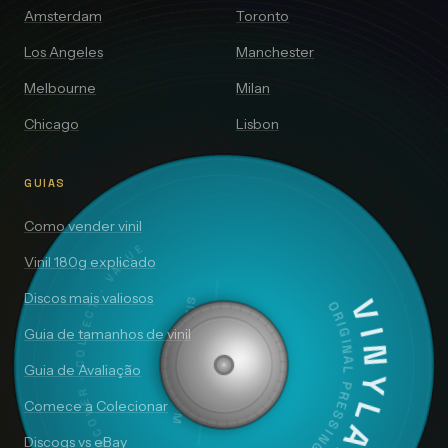
Amsterdam
Toronto
Los Angeles
Manchester
Melbourne
Milan
Chicago
Lisbon
GUIAS
Como vender vinil
DISCOVER · COLLECT · VALUE
Vinil 180g explicado
Discos mais valiosos
SIDE A — 33⅓ RPM
VINYLAI
ORIGINAL PRESSING
Guia de tamanhos de vinil
Guia de Avaliação
Comece a Colecionar
Discogs vs eBay