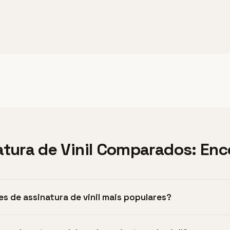
atura de Vinil Comparados: Enco
es de assinatura de vinil mais populares?
ra de vinil mais populares incluem Vinyl Me, Please (conhecido po