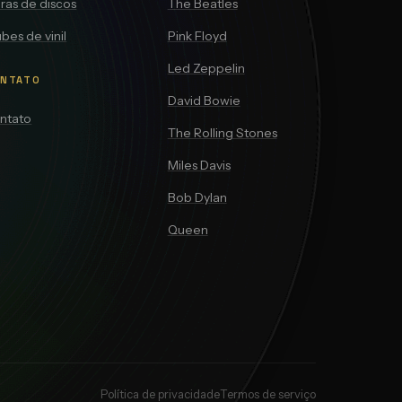
iras de discos
The Beatles
bes de vinil
Pink Floyd
Led Zeppelin
NTATO
David Bowie
ntato
The Rolling Stones
Miles Davis
Bob Dylan
Queen
Política de privacidade
Termos de serviço