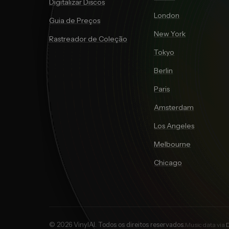
Digitalizar Discos
London
Guia de Preços
New York
Rastreador de Coleção
Tokyo
Berlin
Paris
Amsterdam
Los Angeles
Melbourne
Chicago
© 2026 VinylAI. Todos os direitos reservados.
Music data via