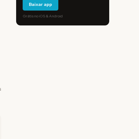
Baixar app
Grátis no iOS & Android
s