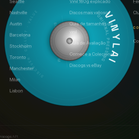
Seattle
Vinil 180g explicado
Fe
DISCOVER · COLLECT · VALUE
Nashville
Discos mais valiosos
Clu
VINYLAI
ORIGINAL PRESSING
Austin
Guia de tamanhos de
SIDE A — 33⅓ RPM
CO
vinil
Barcelona
Co
Guia de Avaliação
Stockholm
Comece a Colecionar
Toronto
Discogs vs eBay
Manchester
Milan
Lisbon
Discogs
API.