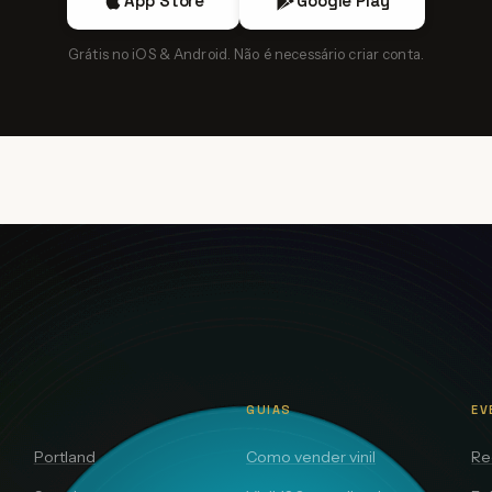
App Store
Google Play
Grátis no iOS & Android. Não é necessário criar conta.
GUIAS
EV
Portland
Como vender vinil
Re