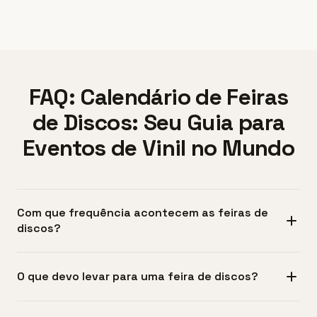
FAQ: Calendário de Feiras
de Discos: Seu Guia para
Eventos de Vinil no Mundo
Com que frequência acontecem as feiras de
discos?
Feiras de discos ocorrem ao longo de todo o ano, com
O que devo levar para uma feira de discos?
frequência variável conforme a região. Grandes cidades
costumam ter eventos mensais ou trimestrais, enquanto
Leve dinheiro suficiente, pois muitos vendedores não
cidades menores podem realizar feiras anuais ou