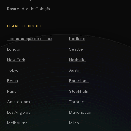
Feiras
de
Rastreador de Coleção
Discos?
LOJAS DE DISCOS
Como
Todas as lojas de discos
Portland
participar
London
Seattle
Dicas
New York
Nashville
e
Tokyo
Austin
o
que
Berlin
Barcelona
esperar
Paris
Stockholm
Amsterdam
Toronto
Los Angeles
Manchester
Melbourne
Milan