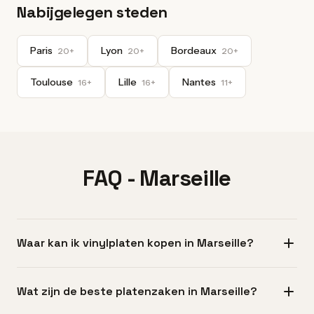
Nabijgelegen steden
Paris
Lyon
Bordeaux
20+
20+
20+
Toulouse
Lille
Nantes
16+
16+
11+
FAQ - Marseille
Waar kan ik vinylplaten kopen in Marseille?
De wijk Cours Julien in het 6e arrondissement heeft de
Wat zijn de beste platenzaken in Marseille?
grootste concentratie platenzaken, met een breed aanbod
van nieuwe releases tot zeldzame collectors. Je vindt ook