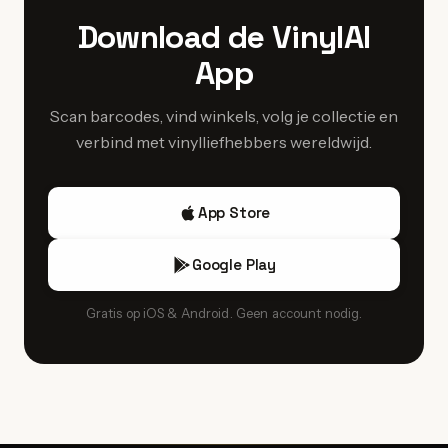
elders in Europa zeldzaam zijn. Lokale labels, waaronder die
Download de VinylAI
rond Massilia Sound System, leverden unieke Marseillais-
App
items die Occitaanse reggae en Provençaalse cultuur via
muziek promootten.
Scan barcodes, vind winkels, volg je collectie en
verbind met vinylliefhebbers wereldwijd.
App Store
Google Play
Gratis op iOS & Android. Geen account nodig.