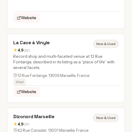
Website
La Cave à Vinyle
New & Used
★
4.9
(32)
Record shop and multi-faceted venue at 12 Rue
Fontange, described in its listing as a “place of life” with
several facets.
12 Rue Fontange, 13006 Marseille, France
Vinyl
Website
Dizonord Marseille
New & Used
★
4.9
(31)
42 Rue Consolat, 13001 Marseille, France