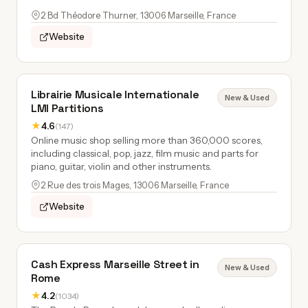
2 Bd Théodore Thurner, 13006 Marseille, France
Website
Librairie Musicale Internationale
New & Used
LMI Partitions
★
4.6
(147)
Online music shop selling more than 360,000 scores,
including classical, pop, jazz, film music and parts for
piano, guitar, violin and other instruments.
2 Rue des trois Mages, 13006 Marseille, France
Website
Cash Express Marseille Street in
New & Used
Rome
★
4.2
(1034)