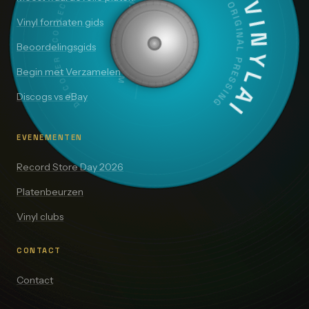
DISCOVER · COLLECT · VALUE
SIDE A — 33⅓ RPM
VINYLAI
ORIGINAL PRESSING
Vinyl formaten gids
Beoordelingsgids
Begin met Verzamelen
Discogs vs eBay
EVENEMENTEN
Record Store Day 2026
Platenbeurzen
Vinyl clubs
CONTACT
Contact