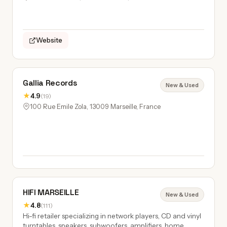
Website
Gallia Records
New & Used
★
4.9
(19)
100 Rue Emile Zola, 13009 Marseille, France
HIFI MARSEILLE
New & Used
★
4.8
(111)
Hi-fi retailer specializing in network players, CD and vinyl
turntables, speakers, subwoofers, amplifiers, home