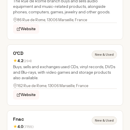
The Rue de Rome branch buys and sells audio
equipment and music-related products, alongside
phones, computers, games, jewelry and other goods.
86 Rue de Rome, 13006 Marseille, France
Website
O'CD
New & Used
★
4.2
(294)
Buys, sells and exchanges used CDs, vinyl records, DVDs
and Blu-rays, with video games and storage products
also available.
162 Rue de Rome, 13006 Marseille, France
Website
Fnac
New & Used
★
4.0
(7755)