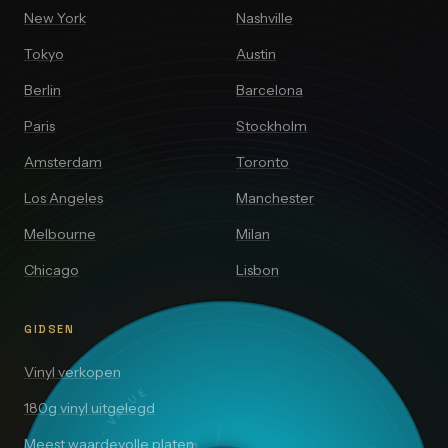
New York
Nashville
Tokyo
Austin
Berlin
Barcelona
Paris
Stockholm
Amsterdam
Toronto
Los Angeles
Manchester
Melbourne
Milan
Chicago
Lisbon
GIDSEN
Vinyl verkopen
180g vinyl uitgelegd
Meest waardevolle platen