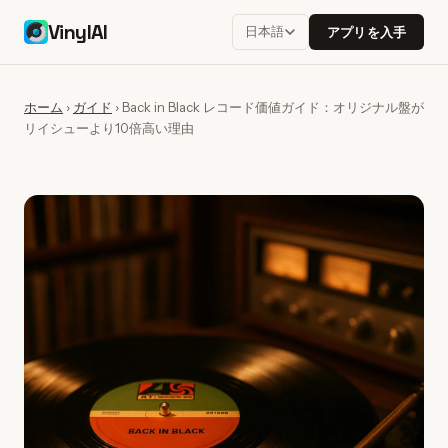
VinylAI
日本語
アプリを入手
ホーム
›
ガイド
›
Back in Black レコード価値ガイド：オリジナル盤が
リイシューより10倍高い理由