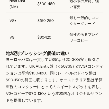
Near Mint
最小限の摩耗、強
$300-450
(NM)
い需要
最も一般的なコレ
VG+
$150-250
クターグレード
個性のあるプレイ
VG
$80-120
ヤーコピー
地域別プレッシング価値の違い
ヨーロッパ盤は一貫してUS盤より20-30%安く取引さ
れています。UK Atlantic盤（K 50735）のVG+コンディ
ションは平均$100-180、同じレーベルのドイツ盤は
$90-150の範囲に収まります。オーストラリア盤は予算
重視のコレクターにとってのスイートスポットを表し、
VG+コピーで$70-130という本格的なオリジナルサウン
ドを提供しています。