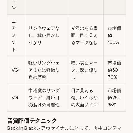
ョ
ン
ニ
ア
リングウェアな
光沢のある表
市場価
ミ
し、縫い目がし
面、目に見え
値
ン
っかり
るマークなし
100%
ト
軽いリングウェ
軽い表面マー
市場価
VG+
アまたは軽微な
ク、深い傷な
値60-
角の摩耗
し
70%
中程度のリング
目に見える
市場価
VG
ウェア、縫い目
傷、いくらか
値25-
の裂けの可能性
の表面ノイズ
35%
音質評価テクニック
Back in Blackレアヴァイナルにとって、再生コンディ