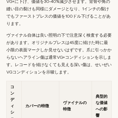
VG+に下げ、価値を30-40%減少させます。背骨や角の
縫い目の裂けも同様にダメージとなり、1インチの裂け
でもファーストプレスの価値を100ドル下げることがあ
ります。
ヴァイナル自体は良い照明の下で注意深く検査する必要
があります。オリジナルプレスは45度に傾けた時に最
小限の表面マークしか見せないはずです。爪に引っかか
らないヘアライン傷は通常VG+コンディションを示しま
す。レコードを傾けなくても見える深い傷は、せいぜい
VGコンディションを示唆します。
コ
ン
典型的
デ
ヴァイナルの
な価値
ィ
カバーの特徴
特徴
への影
シ
響