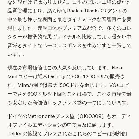
な外観だけではありません。日本のプレス工場の優れた
品質管理により、あらゆるBack in Blackバリアントの
中で最も静かな表面と最もダイナミックな音響再生を実
現しました。赤盤自体がプレミアム配合で、多くのコレ
クターが標準的な黒ヴァイナルと比較してより暖かい中
音域とタイトなベースレスポンスを生み出すと主張して
います。
現在の市場価値はこの人気を反映しています。Near
Mintコピーは通常Discogsで800-1,200ドルで販売さ
れ、Mintの例では最大1,500ドルを命じます。VG+コピ
ーでさえ600ドルを下回ることは稀で、これを市場で最
も安定した高価値ロックプレス盤の一つにしています。
ドイツのMetronomeプレス盤（0100.309）もオーディ
オファイルエディションの中で言及に値します。
Teldecの施設でプレスされたこれらのコピーは例外的