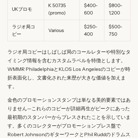
K 50735
$400-
$800-
UKプロモ
(promo)
600
1,200
ラジオ局コ
$250-
$500-
Various
ピー
400
750
ラジオ局コピーはしばしば局のコールレターや特別なタ
イミング情報を含むカスタムラベルを特徴とします。
WMMR PhiladelphiaとKLOS Los Angelesのコピーが時
折表面化し、文書化された来歴が大きな価値を加えま
す。
金色のプロモーションスタンプは単なる美的要素ではあ
りません—これらのコピーが詳細再生がピークにあった
最初期のスタンパーからプレスされたことを示していま
す。多くのコレクターがプロモーションプレス盤で
Robert JohnsonのギターワークとPhil Ruddのドラムス