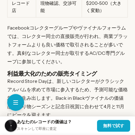
レコード
現物確認、交渉可
$200-500（大き
店
能
く変動）
Facebookコレクターグループやヴァイナルフォーラム
では、コレクター同士の直接販売が行われ、商業プラッ
トフォームよりも良い価格で取引されることが多いで
す。真剣なコレクター同士が取引するAC/DC専門グル
ープに参加してください。
利益最大化のための販売タイミング
Record Store Dayは、新しいコレクターがクラシック
アルバムを求めて市場に参入するため、予測可能な価格
急騰を生み出します。Back in Blackヴァイナルの価値
は、贈り物シーズンと記念日祝賀に合わせて4月と11月
にピークを迎えます。
あなたのレコードの価値は？
無料で試す
AC/DCのツアー発表とメディア報道を監視してくださ
スキャンして即座に査定