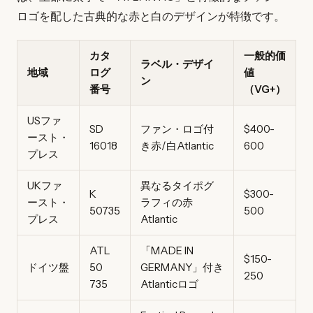
ロゴを配した古典的な赤と白のデザインが特徴です。
カタ
一般的価
ラベル・デザイ
地域
ログ
値
ン
番号
（VG+）
USファ
SD
ファン・ロゴ付
$400-
ースト・
16018
き赤/白Atlantic
600
プレス
UKファ
異なるタイポグ
K
$300-
ースト・
ラフィの赤
50735
500
プレス
Atlantic
ATL
「MADE IN
$150-
ドイツ盤
50
GERMANY」付き
250
735
Atlanticロゴ