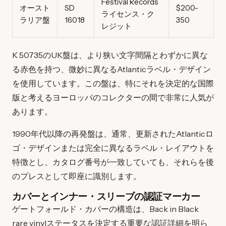
Festival Records
オースト
SD
$200-
ライセンス・ク
ラリア盤
16018
350
レジット
K 50735のUK盤は、より狭い文字間隔とわずかに異な
る赤色を持つ、微妙に異なるAtlanticラベル・デザイン
を使用しています。この盤は、特にそれを決定的な国際
版と考えるヨーロッパのコレクターの間で非常に人気が
あります。
1990年代以降の再発盤は、通常、更新されたAtlanticロ
ゴ・デザインまたは完全に異なるラベル・レイアウトを
特徴とし、カタログ番号が一致していても、それらを後
のプレスとして即座に識別します。
カバーとインナー・スリーブの認証マーカー
ゲートフォールド・カバーの構造は、Back in Black
rare vinylステータスを決定する重要な認証詳細を明ら