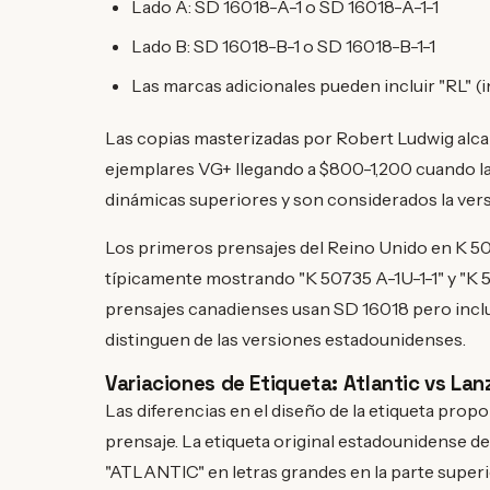
Lado A: SD 16018-A-1 o SD 16018-A-1-1
Lado B: SD 16018-B-1 o SD 16018-B-1-1
Las marcas adicionales pueden incluir "RL" (
Las copias masterizadas por Robert Ludwig alca
ejemplares VG+ llegando a $800-1,200 cuando l
dinámicas superiores y son considerados la versió
Los primeros prensajes del Reino Unido en K 5
típicamente mostrando "K 50735 A-1U-1-1" y "K 50
prensajes canadienses usan SD 16018 pero inclu
distinguen de las versiones estadounidenses.
Variaciones de Etiqueta: Atlantic vs La
Las diferencias en el diseño de la etiqueta prop
prensaje. La etiqueta original estadounidense de
"ATLANTIC" en letras grandes en la parte superior