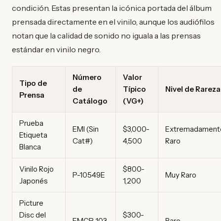
condición. Estas presentan la icónica portada del álbum
prensada directamente en el vinilo, aunque los audiófilos
notan que la calidad de sonido no iguala a las prensas
estándar en vinilo negro.
Número
Valor
Tipo de
de
Típico
Nivel de Rareza
Prensa
Catálogo
(VG+)
Prueba
EMI (Sin
$3,000-
Extremadament
Etiqueta
Cat#)
4,500
Raro
Blanca
Vinilo Rojo
$800-
P-10549E
Muy Raro
Japonés
1,200
Picture
Disc del
$300-
EMCP 103
Raro