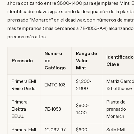
ahora cotizando entre $800-1,400 para ejemplares Mint. E
identificador clave sigue siendo la designación de la planta
prensado "Monarch" en el dead wax, con números de matr
más tempranos (más cercanos a 7E-1053-A-1) alcanzando
precios más altos.
Número
Rango de
Identificado
Prensado
de
Valor
Clave
Catálogo
Mint
Primera EMI
$1,200-
Matriz Garro
EMTC 103
Reino Unido
2,800
& Lofthouse
Primera
Planta de
$800-
Elektra
7E-1053
prensado
1,400
EE.UU.
Monarch
Primera EMI
1C 062-97
$600-
Sello EMI