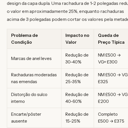
design da capa dupla. Uma rachadura de 1-2 polegadas red
o valor em aproximadamente 25%, enquanto rachaduras
acima de 3 polegadas podem cortar os valores pela metade
Problema de
Impacto no
Queda de
Condição
Valor
Preço Típica
Redução de
NM £500 →
Marcas de anel leves
30-40%
VG+ £300
Rachaduras moderadas
Redução de
NM £500 → VG
nas emendas
25-35%
£325
Distorção do sulco
Redução de
NM £500 → VG
interno
40-60%
£200
Encarte/pôster
Redução de
Completo
ausente
15-25%
£500 → £375