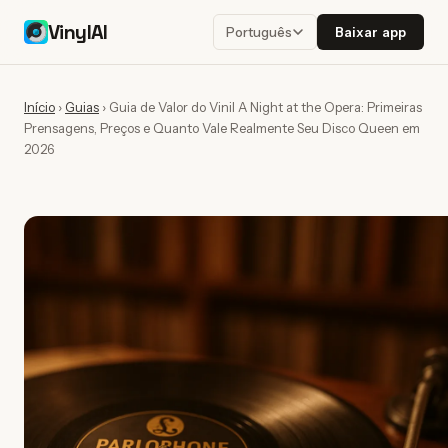
VinylAI
Baixar app
Português
Início
›
Guias
›
Guia de Valor do Vinil A Night at the Opera: Primeiras
Prensagens, Preços e Quanto Vale Realmente Seu Disco Queen em
2026