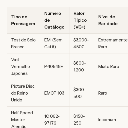
Número
Valor
Tipo de
Nível de
de
Típico
Prensagem
Raridade
Catálogo
(VG+)
Test de Selo
EMI (Sem
$3.000-
Extremamente
Branco
Cat#)
4.500
Raro
Vinil
$800-
Vermelho
P-10549E
Muito Raro
1.200
Japonês
Picture Disc
$300-
do Reino
EMCP 103
Raro
500
Unido
Half-Speed
1C 062-
$150-
Master
Incomum
97176
250
Alemão