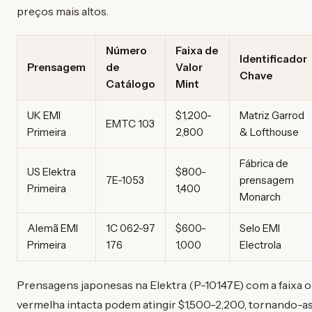
preços mais altos.
Número
Faixa de
Identificador
Prensagem
de
Valor
Chave
Catálogo
Mint
UK EMI
$1,200-
Matriz Garrod
EMTC 103
Primeira
2,800
& Lofthouse
Fábrica de
US Elektra
$800-
7E-1053
prensagem
Primeira
1,400
Monarch
Alemã EMI
1C 062-97
$600-
Selo EMI
Primeira
176
1,000
Electrola
Prensagens japonesas na Elektra (P-10147E) com a faixa o
vermelha intacta podem atingir $1,500-2,200, tornando-a