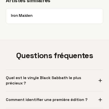
Artistes similaires
Iron Maiden
Questions fréquentes
Quel est le vinyle Black Sabbath le plus
précieux ?
Le vinyle Black Sabbath le plus précieux est la première
Comment identifier une première édition ?
édition britannique de leur album éponyme sur Vertigo
avec le label tourbillon (numéro de catalogue VO 6), qui