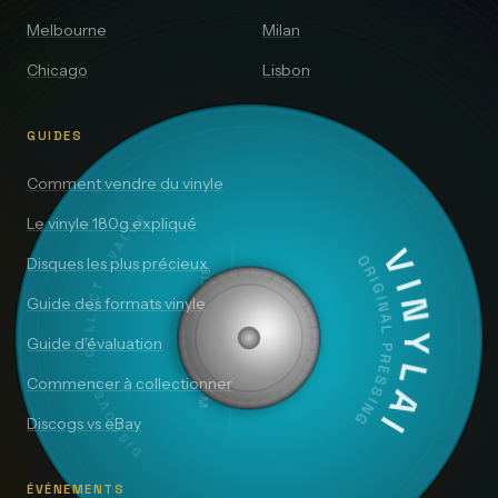
Melbourne
Milan
Chicago
Lisbon
GUIDES
Comment vendre du vinyle
DISCOVER · COLLECT · VALUE
Le vinyle 180g expliqué
VINYLAI
Disques les plus précieux
ORIGINAL PRESSING
SIDE A — 33⅓ RPM
Guide des formats vinyle
Guide d’évaluation
Commencer à collectionner
Discogs vs eBay
ÉVÉNEMENTS