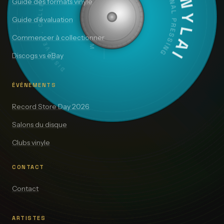
DISCOVER · COLLECT · VALUE
VINYLAI
ORIGINAL PRESSING
SIDE A — 33⅓ RPM
Guide des formats vinyle
Guide d’évaluation
Commencer à collectionner
Discogs vs eBay
ÉVÉNEMENTS
Record Store Day 2026
Salons du disque
Clubs vinyle
CONTACT
Contact
ARTISTES