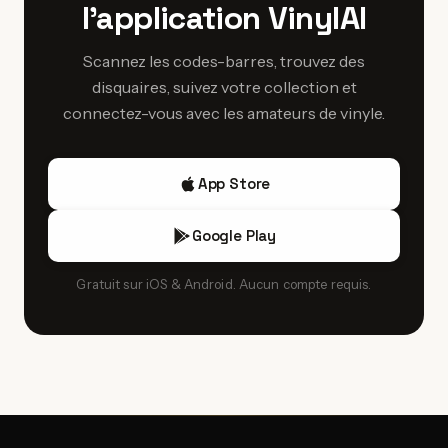
l'application VinylAI
spécialisés et les sites d'enchères. Les foires aux disques
grammes.
et conventions vinyles sont d'excellents endroits pour
Scannez les codes-barres, trouvez des
dénicher des pressages originaux à des prix parfois
disquaires, suivez votre collection et
meilleurs que sur les places de marché en ligne.
connectez-vous avec les amateurs de vinyle.
App Store
Google Play
Gratuit sur iOS & Android. Aucun compte requis.