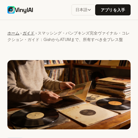
VinylAI
日本語
アプリを入手
ホーム
›
ガイド
›
スマッシング・パンプキンズ完全ヴァイナル・コレ
クション・ガイド：GishからATUMまで、所有すべき全プレス盤