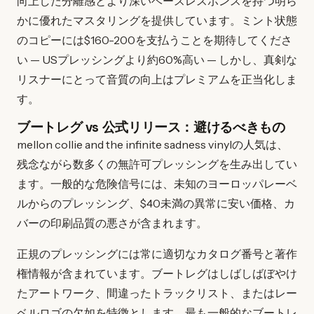
向上した分離感とより深いベースレスポンスを持つ明ら
かに優れたマスタリングを提供しています。ミント状態
のコピーには$160-200を支払うことを期待してくださ
い — USプレッシングより約60%高い — しかし、真剣な
リスナーにとって音質の向上はプレミアムを正当化しま
す。
ブートレグ vs 公式リリース：避けるべきもの
mellon collie and the infinite sadness vinylの人気は、
残念ながら数多くの無許可プレッシングを生み出してい
ます。一般的な危険信号には、未知のヨーロッパレーベ
ルからのプレッシング、$40未満の異常に安い価格、カ
バーの印刷品質の悪さが含まれます。
正規のプレッシングには常に適切なカタログ番号と著作
権情報が含まれています。ブートレグはしばしばぼやけ
たアートワーク、間違ったトラックリスト、またはレー
ベルロゴの欠如を特徴とします。最も一般的なブートレ