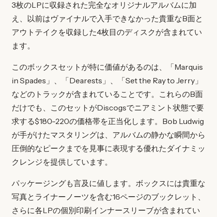
3枚のLPに収録された完全なオリジナルアルバムに加
え、以前はヴァイナルで入手できなかった貴重なB面と
アウトテイクを収録した4枚目のディスクが含まれてい
ます。
このボックスセットが特に価値があるのは、「Marquis
in Spades」、「Dearests」、「Set the Ray to Jerry」
などのトラックが含まれていることです。これらのB面
だけでも、このセットがDiscogsでニアミント状態で要
求する$180-220の価格帯を正当化します。Bob Ludwig
が手がけたマスタリングは、アルバムの静かな瞬間から
圧倒的なピークまでを見事に表現する優れたダイナミッ
クレンジを提供しています。
パッケージングも言及に値します。ボックスには貴重な
写真とライナーノーツを含む16ページのブックレット、
さらに各LPの個別印刷インナースリーブが含まれてい