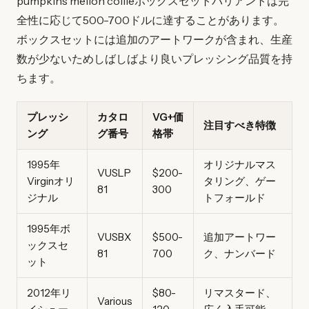
pumpkins mellon collieボックスセットバリアントは完
全性に応じて500-700ドルに達することがあります。
ボックスセットには追加のアートワークが含まれ、生産
数が少ないためしばしばより良いプレッシング品質を持
ちます。
プレッシ
カタロ
VG+価
注目すべき特徴
ング
グ番号
格帯
1995年
オリジナルマス
VUSLP
$200-
Virginオリ
タリング、ゲー
81
300
ジナル
トフォールド
1995年ボ
VUSBX
$500-
追加アートワー
ックスセ
81
700
ク、ナンバード
ット
2012年リ
$80-
リマスタード、
Various