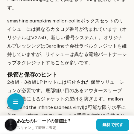
す。
smashing pumpkins mellon collieボックスセットのリ
イシューには異なるカタログ番号が含まれています（オ
リジナルはV2759、新しい番号システム）。オリジナ
ルプレッシングはCaroline子会社ラベルクレジットを維
持していますが、リイシューは異なる流通パートナーシ
ップをクレジットすることが多いです。
保管と保存のヒント
2枚組・3枚組LPセットには強化された保管ソリューシ
ョンが必要です。底部縫い目のあるアウタースリーブ
は、重量によるジャケットの裂けを防ぎます。mellon
collie and the infinite sadness vinylは可能な限り水平に
保管し、3枚すべてのレコードに重量を均等に分散させ
あなたのレコードの価値は？
てください。
無料で試す
スキャンして即座に査定