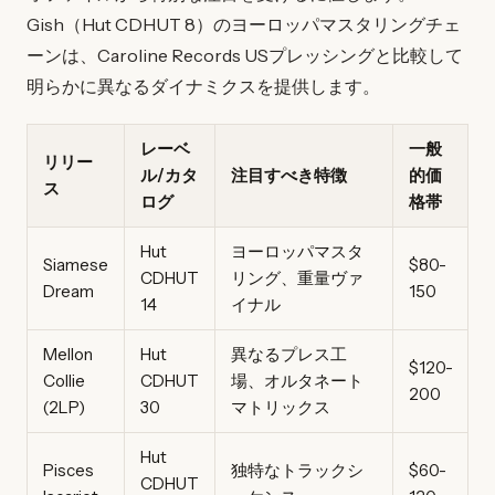
Gish（Hut CDHUT 8）のヨーロッパマスタリングチェ
ーンは、Caroline Records USプレッシングと比較して
明らかに異なるダイナミクスを提供します。
レーベ
一般
リリー
ル/カタ
注目すべき特徴
的価
ス
ログ
格帯
Hut
ヨーロッパマスタ
Siamese
$80-
CDHUT
リング、重量ヴァ
Dream
150
14
イナル
Mellon
Hut
異なるプレス工
$120-
Collie
CDHUT
場、オルタネート
200
(2LP)
30
マトリックス
Hut
Pisces
独特なトラックシ
$60-
CDHUT