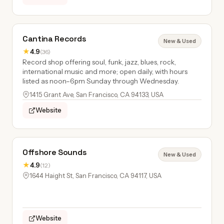
Cantina Records
New & Used
★
4.9
(36)
Record shop offering soul, funk, jazz, blues, rock,
international music and more; open daily, with hours
listed as noon–6pm Sunday through Wednesday.
1415 Grant Ave, San Francisco, CA 94133, USA
Website
Offshore Sounds
New & Used
★
4.9
(12)
1644 Haight St, San Francisco, CA 94117, USA
Website