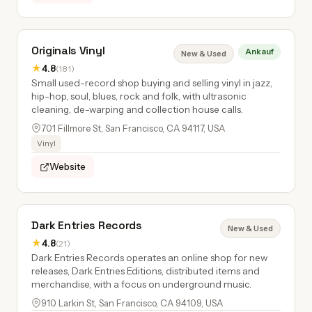
Originals Vinyl
Ankauf
New & Used
★
4.8
(181)
Small used-record shop buying and selling vinyl in jazz,
hip-hop, soul, blues, rock and folk, with ultrasonic
cleaning, de-warping and collection house calls.
701 Fillmore St, San Francisco, CA 94117, USA
Vinyl
Website
Dark Entries Records
New & Used
★
4.8
(21)
Dark Entries Records operates an online shop for new
releases, Dark Entries Editions, distributed items and
merchandise, with a focus on underground music.
910 Larkin St, San Francisco, CA 94109, USA