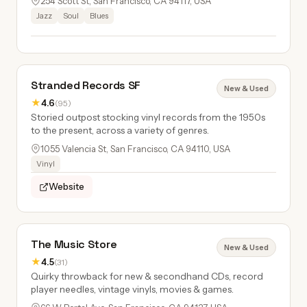
254 Scott St, San Francisco, CA 94117, USA
Jazz
Soul
Blues
Stranded Records SF
New & Used
★
4.6
(95)
Storied outpost stocking vinyl records from the 1950s
to the present, across a variety of genres.
1055 Valencia St, San Francisco, CA 94110, USA
Vinyl
Website
The Music Store
New & Used
★
4.5
(31)
Quirky throwback for new & secondhand CDs, record
player needles, vintage vinyls, movies & games.