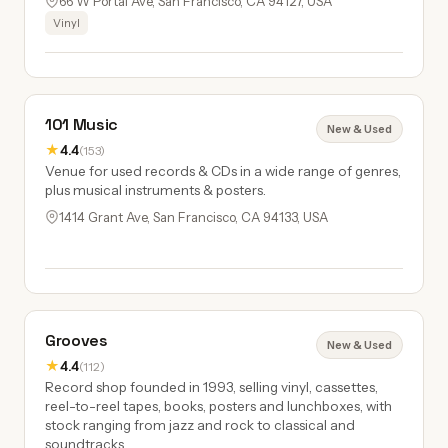
66 W Portal Ave, San Francisco, CA 94127, USA
Vinyl
101 Music
New & Used
★
4.4
(153)
Venue for used records & CDs in a wide range of genres,
plus musical instruments & posters.
1414 Grant Ave, San Francisco, CA 94133, USA
Grooves
New & Used
★
4.4
(112)
Record shop founded in 1993, selling vinyl, cassettes,
reel-to-reel tapes, books, posters and lunchboxes, with
stock ranging from jazz and rock to classical and
soundtracks.