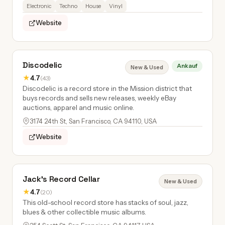
Electronic
Techno
House
Vinyl
Website
Discodelic
Ankauf
New & Used
★
4.7
(43)
Discodelic is a record store in the Mission district that
buys records and sells new releases, weekly eBay
auctions, apparel and music online.
3174 24th St, San Francisco, CA 94110, USA
Website
Jack's Record Cellar
New & Used
★
4.7
(20)
This old-school record store has stacks of soul, jazz,
blues & other collectible music albums.