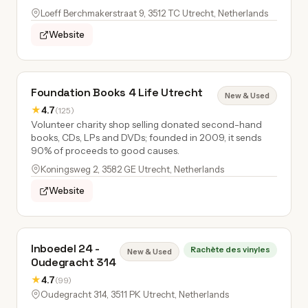
Loeff Berchmakerstraat 9, 3512 TC Utrecht, Netherlands
Website
Foundation Books 4 Life Utrecht
New & Used
★
4.7
(125)
Volunteer charity shop selling donated second-hand
books, CDs, LPs and DVDs; founded in 2009, it sends
90% of proceeds to good causes.
Koningsweg 2, 3582 GE Utrecht, Netherlands
Website
Inboedel 24 -
Rachète des vinyles
New & Used
Oudegracht 314
★
4.7
(99)
Oudegracht 314, 3511 PK Utrecht, Netherlands