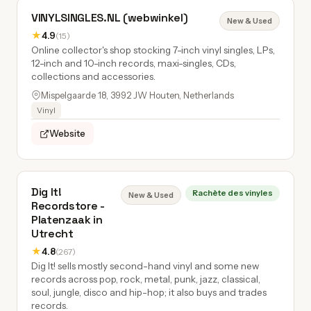
VINYLSINGLES.NL (webwinkel)
New & Used
★
4.9
(15)
Online collector's shop stocking 7-inch vinyl singles, LPs,
12-inch and 10-inch records, maxi-singles, CDs,
collections and accessories.
Mispelgaarde 18, 3992 JW Houten, Netherlands
Vinyl
Website
Dig It!
Rachète des vinyles
New & Used
Recordstore -
Platenzaak in
Utrecht
★
4.8
(267)
Dig It! sells mostly second-hand vinyl and some new
records across pop, rock, metal, punk, jazz, classical,
soul, jungle, disco and hip-hop; it also buys and trades
records.