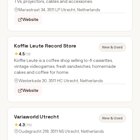
TVs, projectors, cables and accessories.
Mariastraat 34, 3511 LP Utrecht, Netherlands
Website
Koffie Leute Record Store
New & Used
★
4.5
(13)
Koffie Leute is a coffee shop selling lo-fi cassettes,
vintage videogames, fresh sandwiches, homemade
cakes and coffee for home.
Westerkade 30, 3511 HC Utrecht, Netherlands
Website
Variaworld Utrecht
New & Used
★
4.3
(79)
Oudegracht 218, 3511 NS Utrecht, Netherlands