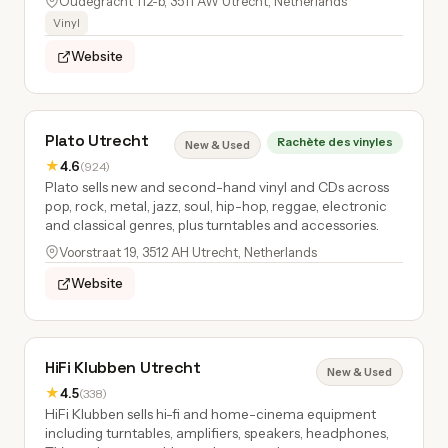
Oudegracht 112-b, 3511 AW Utrecht, Netherlands
Vinyl
Website
Plato Utrecht
Rachète des vinyles
New & Used
★
4.6
(924)
Plato sells new and second-hand vinyl and CDs across
pop, rock, metal, jazz, soul, hip-hop, reggae, electronic
and classical genres, plus turntables and accessories.
Voorstraat 19, 3512 AH Utrecht, Netherlands
Website
HiFi Klubben Utrecht
New & Used
★
4.5
(338)
HiFi Klubben sells hi-fi and home-cinema equipment
including turntables, amplifiers, speakers, headphones,