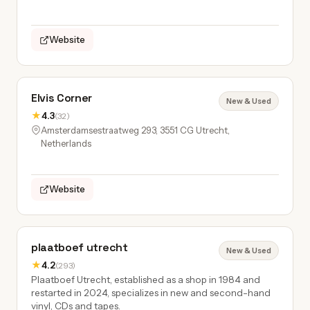
Website
Elvis Corner
New & Used
★
4.3
(32)
Amsterdamsestraatweg 293, 3551 CG Utrecht,
Netherlands
Website
plaatboef utrecht
New & Used
★
4.2
(293)
Plaatboef Utrecht, established as a shop in 1984 and
restarted in 2024, specializes in new and second-hand
vinyl, CDs and tapes.