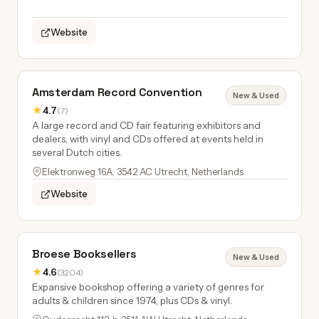
Website
Amsterdam Record Convention
New & Used
★
4.7
(7)
A large record and CD fair featuring exhibitors and
dealers, with vinyl and CDs offered at events held in
several Dutch cities.
Elektronweg 16A, 3542 AC Utrecht, Netherlands
Website
Broese Booksellers
New & Used
★
4.6
(3204)
Expansive bookshop offering a variety of genres for
adults & children since 1974, plus CDs & vinyl.