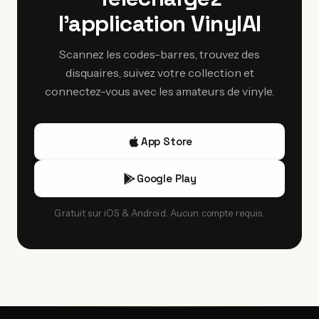
wave d'Utrecht de la fin des années 1970‑80, ainsi que les
l'application VinylAI
pressages de groupes locaux qui témoignent de la
diversité musicale de la ville.
Scannez les codes-barres, trouvez des
disquaires, suivez votre collection et
connectez-vous avec les amateurs de vinyle.
App Store
Google Play
Gratuit sur iOS & Android. Aucun compte requis.