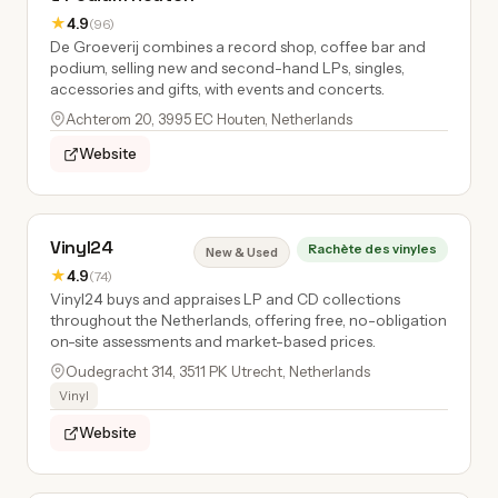
★
4.9
(96)
De Groeverij combines a record shop, coffee bar and
podium, selling new and second-hand LPs, singles,
accessories and gifts, with events and concerts.
Achterom 20, 3995 EC Houten, Netherlands
Website
Vinyl24
Rachète des vinyles
New & Used
★
4.9
(74)
Vinyl24 buys and appraises LP and CD collections
throughout the Netherlands, offering free, no-obligation
on-site assessments and market-based prices.
Oudegracht 314, 3511 PK Utrecht, Netherlands
Vinyl
Website