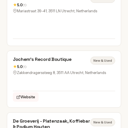
★
5.0
(1)
Mariastraat 39-41, 3511 LN Utrecht, Netherlands
Jochem’s Record Boutique
New & Used
★
5.0
(1)
Zakkendragerssteeg 8, 3511 AA Utrecht, Netherlands
Website
De Groeverij - Platenzaak, Koffiebar
New & Used
& Podium Houten