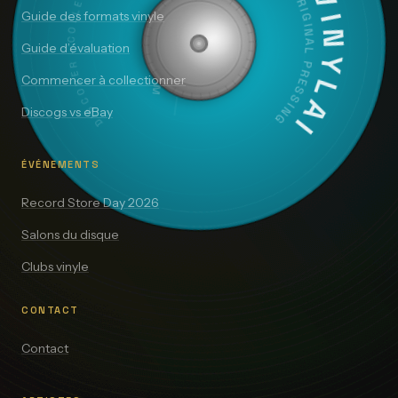
DISCOVER · COLLECT · VALUE
SIDE A — 33⅓ RPM
VINYLAI
ORIGINAL PRESSING
Guide des formats vinyle
Guide d’évaluation
Commencer à collectionner
Discogs vs eBay
ÉVÉNEMENTS
Record Store Day 2026
Salons du disque
Clubs vinyle
CONTACT
Contact