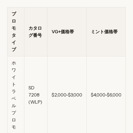
プ
ロ
モ
カタロ
VG+価格帯
ミント価格帯
タ
グ番号
イ
プ
ホ
ワ
イ
ト
SD
ラ
7208
$2,000-$3,000
$4,000-$6,000
ベ
(WLP)
ル
プ
ロ
モ