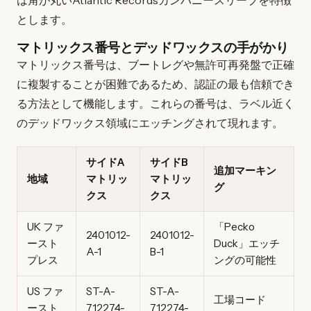
は角が丸いAtlantic Recordsカンパニースリーブを特徴
とします。
マトリックス番号とデッドワックスの手がかり
マトリックス番号は、ブートレグや無許可再発盤で正確
に複製することが困難であるため、認証の最も信頼でき
る方法として機能します。これらの番号は、ラベル近く
のデッドワックス領域にエッチングされて現れます。
サイドA
サイドB
追加マーキン
地域
マトリッ
マトリッ
グ
クス
クス
UK ファ
「Pecko
2401012-
2401012-
ースト
Duck」エッチ
A-1
B-1
プレス
ングの可能性
US ファ
ST-A-
ST-A-
工場コード
ースト
712274-
712274-