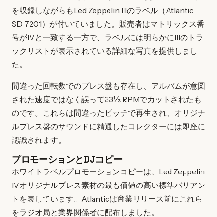
を収録しながらもLed Zeppelin IIIのラベル（Atlantic
SD 7201）が付いていました。販売者はマトリックス番
号がIVと一致する一方で、ラベルには明らかにIIIのトラ
ックリストが表示されている詳細な写真を提供しまし
た。
間違った回転数でのプレス盤も存在し、アルバムが意図
された速度ではなく誤って33⅓ RPMでカットされたも
のです。これらは間違ったピッチで再生され、オリジナ
ルプレス盤のサウンドに精通したコレクターには即座に
認識されます。
プロモーションとDJコピー
ホワイトラベルプロモーションコピーは、Led Zeppelin
IVオリジナルプレス素材の最も価値の高い標準バリアン
トを表しています。Atlanticは商業リリース前にこれら
をラジオ局と業界関係者に配布しました。