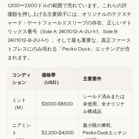
1,200〜2,500ドルの範囲で売れています。これらの評
価額を押し上げる主要因子には、オリジナルのテクスチ
ャード・ゲートフォールドスリーブの存在、正しいマト
リックス番号（Side A: 2401012-A-2U-1-1、Side B:
2401012-B-2U-1-1）、そして最も重要な、真正ファース
トプレスにのみ現れる「Pecko Duck」エッチングが含
まれます。
コンディ
価格帯
主要要件
ション
（USD）
シールド済みまたは
ミント
$3,000-$8,500
未使用、全オリジナ
（M）
ル構成品
ニアミン
最小限の摩耗、
ト
$2,200-$4,000
Pecko Duckエッチン