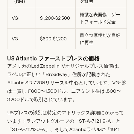
（NM）
グ鮮明
軽微な表面傷、ゲー
VG+
$1,200-$2,500
トフォールド完全
目立つ摩耗だが良好
VG
$600-$1,200
に再生
US Atlantic ファーストプレスの価格
アメリカのLed Zeppelin IVオリジナルプレス価値は、
ラベルに正しい「Broadway」住所が記載された
Atlantic SD 7208リリースを中心としています。VG+盤
は一貫して800〜1,500ドル、ニアミント盤は1,800〜
3,200ドルで取引されています。
USプレスの識別は特定のマトリックス詳細にかかって
います：ランアウトグルーブの「ST-A-712119-A」と
「ST-A-712120-A」、そしてAtlanticラベルの「1841