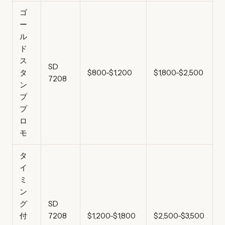
ゴ
ー
ル
ド
ス
SD
タ
$800-$1,200
$1,800-$2,500
7208
ン
プ
プ
ロ
モ
タ
イ
ミ
ン
グ
SD
付
7208
$1,200-$1,800
$2,500-$3,500