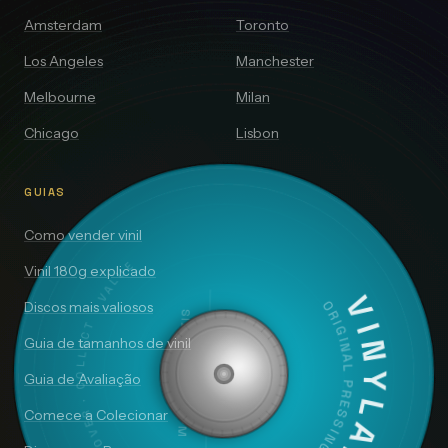
Amsterdam
Toronto
Los Angeles
Manchester
Melbourne
Milan
Chicago
Lisbon
GUIAS
Como vender vinil
DISCOVER · COLLECT · VALUE
Vinil 180g explicado
VINYLAI
Discos mais valiosos
ORIGINAL PRESSING
SIDE A — 33⅓ RPM
Guia de tamanhos de vinil
Guia de Avaliação
Comece a Colecionar