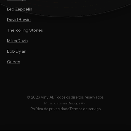
Led Zeppelin
David Bowie
The Rolling Stones
Miles Davis
Bob Dylan
Queen
© 2026 VinylAI. Todos os direitos reservados.
Music data via
Discogs
API.
Política de privacidade
Termos de serviço