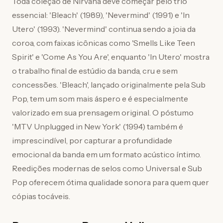
Toda coleção de Nirvana deve começar pelo trio
essencial: 'Bleach' (1989), 'Nevermind' (1991) e 'In
Utero' (1993). 'Nevermind' continua sendo a joia da
coroa, com faixas icônicas como 'Smells Like Teen
Spirit' e 'Come As You Are', enquanto 'In Utero' mostra
o trabalho final de estúdio da banda, cru e sem
concessões. 'Bleach', lançado originalmente pela Sub
Pop, tem um som mais áspero e é especialmente
valorizado em sua prensagem original. O póstumo
'MTV Unplugged in New York' (1994) também é
imprescindível, por capturar a profundidade
emocional da banda em um formato acústico íntimo.
Reedições modernas de selos como Universal e Sub
Pop oferecem ótima qualidade sonora para quem quer
cópias tocáveis.