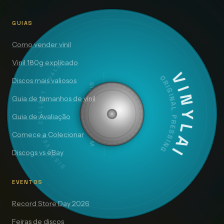
GUIAS
Como vender vinil
DISCOVER · COLLECT · VALUE
Vinil 180g explicado
VINYLAI
Discos mais valiosos
ORIGINAL PRESSING
SIDE A — 33⅓ RPM
Guia de tamanhos de vinil
Guia de Avaliação
Comece a Colecionar
Discogs vs eBay
EVENTOS
Record Store Day 2026
Feiras de discos