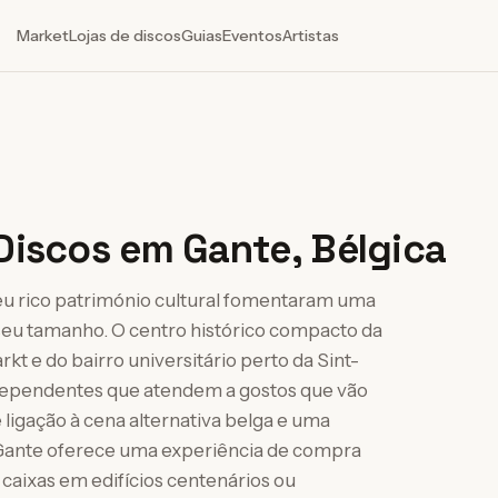
Market
Lojas de discos
Guias
Eventos
Artistas
Discos em Gante, Bélgica
seu rico património cultural fomentaram uma
seu tamanho. O centro histórico compacto da
t e do bairro universitário perto da Sint-
independentes que atendem a gostos que vão
e ligação à cena alternativa belga e uma
Gante oferece uma experiência de compra
 caixas em edifícios centenários ou