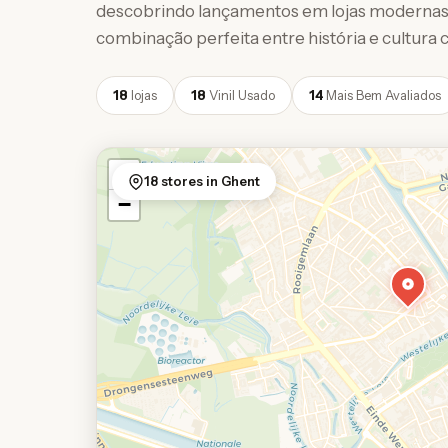
descobrindo lançamentos em lojas modernas, a
combinação perfeita entre história e cultur
18
lojas
18
Vinil Usado
14
Mais Bem Avaliados
+
18 stores in Ghent
−