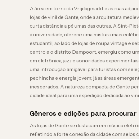
A área em torno da Vrijdagmarkt e as ruas adjac
lojas de vinil de Gante, onde a arquitetura medie
curta distância a pé umas das outras. A Sint-Piet
à universidade, oferece uma mistura mais ecléti
estudantil, ao lado de lojas de roupa vintage e 
centro e o distrito Dampoort, emergiu como um 
em eletrônica, jazz e sonoridades experimentais.
uma introdução amigável para turistas com seleç
pechincha e energia jovem; já as áreas emerg
inesperados. A natureza compacta de Gante perm
cidade ideal para uma expedição dedicada ao vinil
Gêneros e edições para procurar
As lojas de Gante se destacam em música eletr
refletindo a forte conexão da cidade com selo