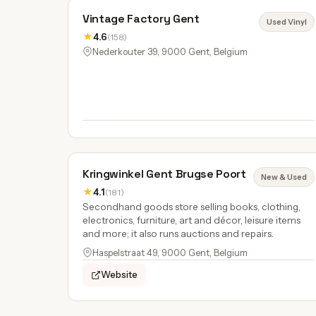
Vintage Factory Gent
Used Vinyl
★
4.6
(158)
Nederkouter 39, 9000 Gent, Belgium
Kringwinkel Gent Brugse Poort
New & Used
★
4.1
(181)
Secondhand goods store selling books, clothing,
electronics, furniture, art and décor, leisure items
and more; it also runs auctions and repairs.
Haspelstraat 49, 9000 Gent, Belgium
Website