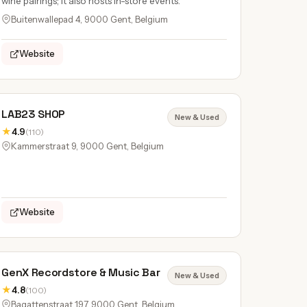
wine pairings; it also hosts in-store events.
Buitenwallepad 4, 9000 Gent, Belgium
Website
LAB23 SHOP
New & Used
★
4.9
(110)
Kammerstraat 9, 9000 Gent, Belgium
Website
GenX Recordstore & Music Bar
New & Used
★
4.8
(100)
Bagattenstraat 197, 9000 Gent, Belgium