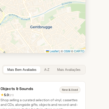
Leaflet
|
©
OSM
©
CARTO
Mais Bem Avaliados
A-Z
Mais Avaliações
Objects & Sounds
New & Used
★
5.0
(21)
Shop selling a curated selection of vinyl, cassettes
and CDs, alongside gifts, objects and record-and-