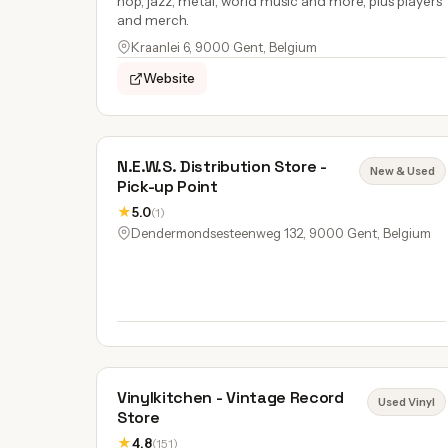
hop, jazz, metal, world music and more, plus players
and merch.
Kraanlei 6, 9000 Gent, Belgium
Website
N.E.W.S. Distribution Store -
New & Used
Pick-up Point
★
5.0
(1)
Dendermondsesteenweg 132, 9000 Gent, Belgium
Vinylkitchen - Vintage Record
Used Vinyl
Store
★
4.8
(151)