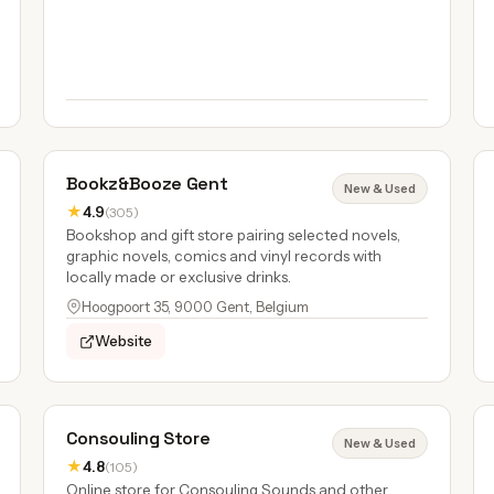
Bookz&Booze Gent
New & Used
★
4.9
(305)
Bookshop and gift store pairing selected novels,
graphic novels, comics and vinyl records with
locally made or exclusive drinks.
Hoogpoort 35, 9000 Gent, Belgium
Website
Consouling Store
New & Used
★
4.8
(105)
Online store for Consouling Sounds and other