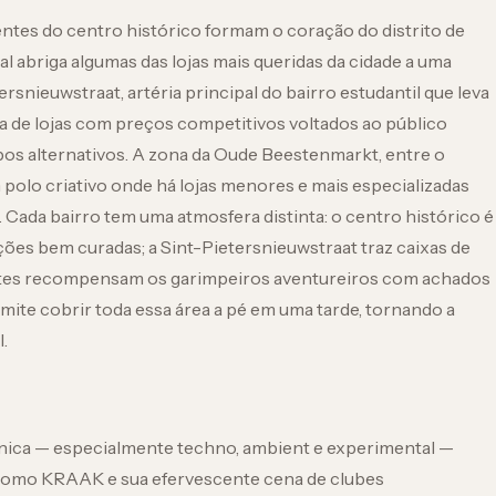
entes do centro histórico formam o coração do distrito de
val abriga algumas das lojas mais queridas da cidade a uma
ersnieuwstraat, artéria principal do bairro estudantil que leva
ca de lojas com preços competitivos voltados ao público
sebos alternativos. A zona da Oude Beestenmarkt, entre o
polo criativo onde há lojas menores e mais especializadas
 Cada bairro tem uma atmosfera distinta: o centro histórico é
ões bem curadas; a Sint-Pietersnieuwstraat traz caixas de
entes recompensam os garimpeiros aventureiros com achados
ite cobrir toda essa área a pé em uma tarde, tornando a
.
ônica — especialmente techno, ambient e experimental —
s como KRAAK e sua efervescente cena de clubes