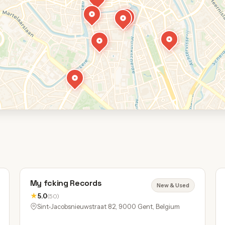
My fcking Records
New & Used
★
5.0
(50)
Sint-Jacobsnieuwstraat 82, 9000 Gent, Belgium