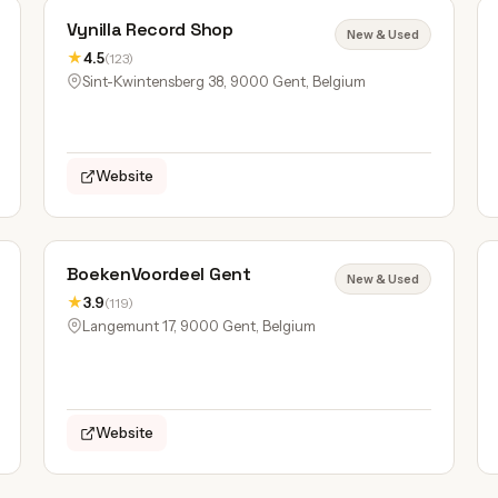
Vynilla Record Shop
New & Used
★
4.5
(123)
Sint-Kwintensberg 38, 9000 Gent, Belgium
Website
BoekenVoordeel Gent
New & Used
★
3.9
(119)
Langemunt 17, 9000 Gent, Belgium
Website