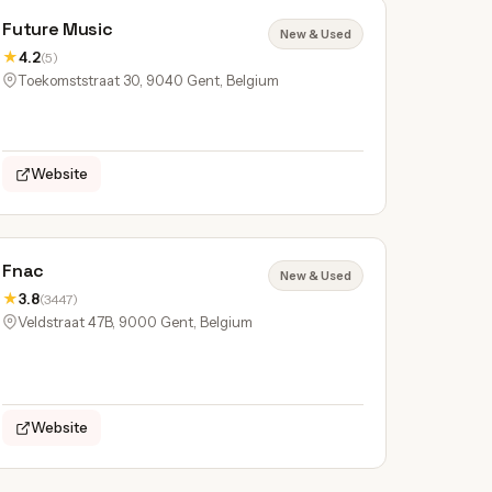
Future Music
New & Used
★
4.2
(5)
Toekomststraat 30, 9040 Gent, Belgium
Website
Fnac
New & Used
★
3.8
(3447)
Veldstraat 47B, 9000 Gent, Belgium
Website