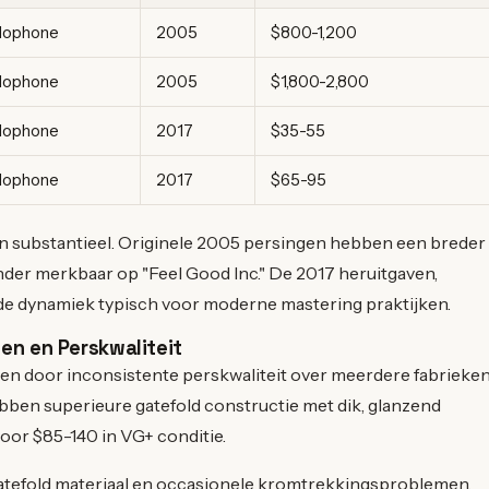
lophone
2005
$800-1,200
lophone
2005
$1,800-2,800
lophone
2017
$35-55
lophone
2017
$65-95
ijn substantieel. Originele 2005 persingen hebben een breder
der merkbaar op "Feel Good Inc." De 2017 heruitgaven,
e dynamiek typisch voor moderne mastering praktijken.
en en Perskwaliteit
gen door inconsistente perskwaliteit over meerdere fabrieken
bben superieure gatefold constructie met dik, glanzend
voor $85-140 in VG+ conditie.
atefold materiaal en occasionele kromtrekkingsproblemen.