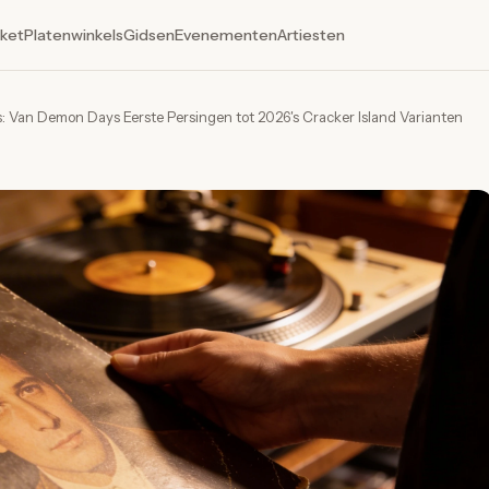
ket
Platenwinkels
Gidsen
Evenementen
Artiesten
ds: Van Demon Days Eerste Persingen tot 2026's Cracker Island Varianten