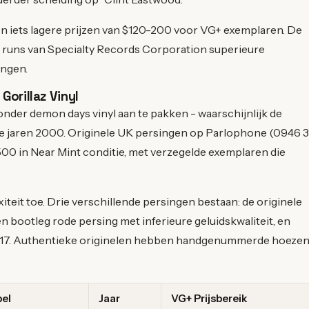
en iets lagere prijzen van $120-200 voor VG+ exemplaren. De
ege runs van Specialty Records Corporation superieure
ingen.
Gorillaz Vinyl
zonder demon days vinyl aan te pakken - waarschijnlijk de
de jaren 2000. Originele UK persingen op Parlophone (0946 3
00 in Near Mint conditie, met verzegelde exemplaren die
iteit toe. Drie verschillende persingen bestaan: de originele
n bootleg rode persing met inferieure geluidskwaliteit, en
 2017. Authentieke originelen hebben handgenummerde hoeze
el
Jaar
VG+ Prijsbereik