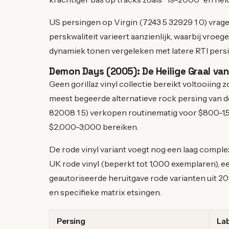
US persingen op Virgin (7243 5 32929 1 0) vrag
perskwaliteit varieert aanzienlijk, waarbij vro
dynamiek tonen vergeleken met latere RTI pers
Demon Days (2005): De Heilige Graal van 
Geen gorillaz vinyl collectie bereikt voltooiing 
meest begeerde alternatieve rock persing van 
82008 1 5) verkopen routinematig voor $800-1,5
$2,000-3,000 bereiken.
De rode vinyl variant voegt nog een laag complex
UK rode vinyl (beperkt tot 1,000 exemplaren), ee
geautoriseerde heruitgave rode varianten uit
en specifieke matrix etsingen.
Persing
Lab