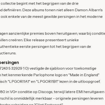
collectie begint met het begrijpen van de drie
nd definiëren. Deze albums tonen niet alleen Damon Albarn's
ook enkele van de meest gewilde persingen in het moderne
agen aanzienlijke premies boven heruitgaven, waarbij conditi
hillen creëren. Elke release presenteert unieke
authentieke eerste persingen tot het begrijpen van de
uctieruns.
tpersingen
7243 5 32929 1 0) vestigde de sjabloon voor toekomstige
 het kenmerkende Parlophone logo en "Made in England"
pisch "LPGORI1A1" en "LPGORI1B1" lezen in de uitloopgroef.
0 in VG+ conditie op Discogs, terwijl latere EMI heruitgaven
schil is onmiddellijk merkbaar - originele persingen leveren
derder scheiding op "Clint Eastwood."