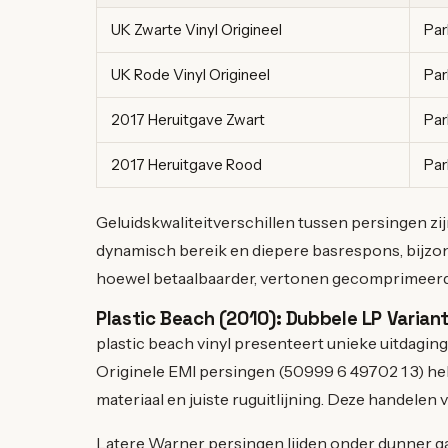
UK Zwarte Vinyl Origineel
Par
UK Rode Vinyl Origineel
Par
2017 Heruitgave Zwart
Par
2017 Heruitgave Rood
Par
Geluidskwaliteitverschillen tussen persingen z
dynamisch bereik en diepere basrespons, bijzon
hoewel betaalbaarder, vertonen gecomprimeerd
Plastic Beach (2010): Dubbele LP Variant
plastic beach vinyl presenteert unieke uitdagin
Originele EMI persingen (50999 6 49702 1 3) he
materiaal en juiste ruguitlijning. Deze handelen 
Latere Warner persingen lijden onder dunner g