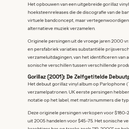
Het opbouwen van een uitgebreide gorillaz vinyl 
hoeksteenreleases die de discografie van de ba
virtuele bandconcept, maar vertegenwoordigen 
alternatieve muziek verzamelen.
Originele persingen uit de vroege jaren 2000 vr
en persfabriek variaties substantiële prijsversc
verzameluitdagingen, van het identificeren van 
sonische verschillen tussen verschillende prod
Gorillaz (2001): De Zelfgetitelde Debuu
Het debuut gorillaz vinyl album op Parlophone (
verzamelpatronen. UK eerste persingen hebben
notatie op het label, met matrixnummers die ty
Deze originele persingen verkopen voor $180-28
uit 2005 handelen voor $45-75. Het sonische ver
krachtiger bas op tracks zoals "19-2000" en hel