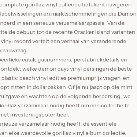
complete gorillaz vinyl collectie betekent navigeren
, labelwisselingen en marktschommelingen die Damon
nderd in een serieuze verzamelaarspassie. Van de
itelde debuut tot de recente Cracker Island varianten
z vinyl record vertelt een verhaal van veranderende
laarsvraag.
pecifieke catalogusnummers, persfabriekdetails en
 ontdekt welke demon days vinyl persingen de beste
plastic beach vinyl edities premiumprijs vragen, en
opt zitten in dollarbakken. Of je nu jaagt op die mint
eruitgave en wachten op de volgende herpersing, we
orillaz verzamelaar nodig heeft om een collectie te
met investeringspotentieel.
erieuze verzamelaar nodig heeft: de essentiële
n elke waardevolle gorillaz vinyl album collectie.