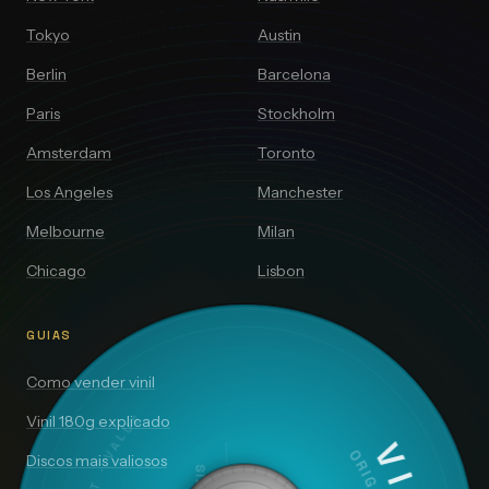
Tokyo
Austin
Berlin
Barcelona
Paris
Stockholm
Amsterdam
Toronto
Los Angeles
Manchester
Melbourne
Milan
Chicago
Lisbon
GUIAS
Como vender vinil
Vinil 180g explicado
Discos mais valiosos