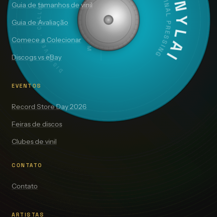
DISCOVER · COLLECT · VALUE
VINYLAI
ORIGINAL PRESSING
SIDE A — 33⅓ RPM
Guia de tamanhos de vinil
Guia de Avaliação
Comece a Colecionar
Discogs vs eBay
EVENTOS
Record Store Day 2026
Feiras de discos
Clubes de vinil
CONTATO
Contato
ARTISTAS