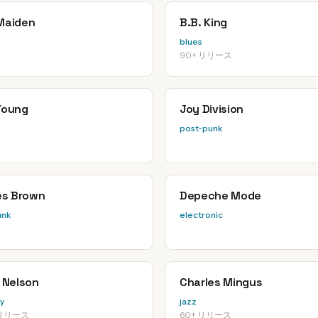
 Maiden
B.B. King
blues
90+ リリース
 Young
Joy Division
post-punk
s Brown
Depeche Mode
unk
electronic
e Nelson
Charles Mingus
y
jazz
 リリース
60+ リリース