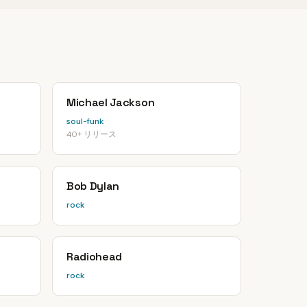
Michael Jackson
soul-funk
40+ リリース
Bob Dylan
rock
Radiohead
rock