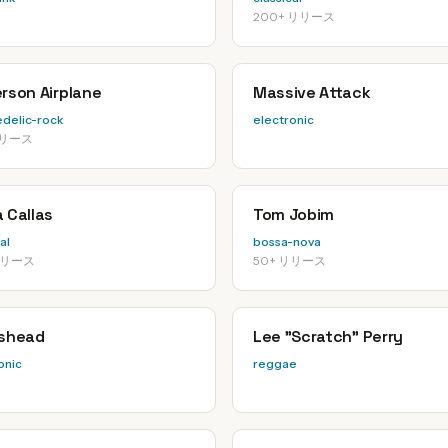
200+ リリース
rson Airplane
Massive Attack
delic-rock
electronic
リリース
 Callas
Tom Jobim
al
bossa-nova
リリース
50+ リリース
ishead
Lee "Scratch" Perry
onic
reggae