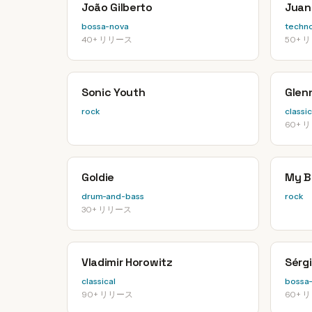
João Gilberto
Juan
bossa-nova
techn
40+ リリース
50+ 
Sonic Youth
Glen
rock
classic
60+ 
Goldie
My B
drum-and-bass
rock
30+ リリース
Vladimir Horowitz
Sérg
classical
bossa
90+ リリース
60+ 