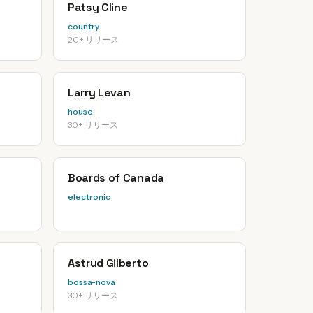
Patsy Cline
country
20+ リリース
Larry Levan
house
30+ リリース
Boards of Canada
electronic
Astrud Gilberto
bossa-nova
30+ リリース