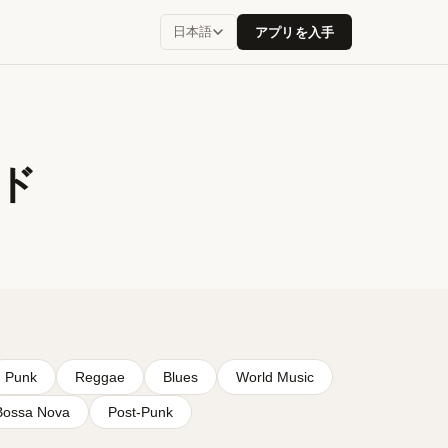
日本語
アプリを入手
ド
Punk
Reggae
Blues
World Music
Bossa Nova
Post-Punk