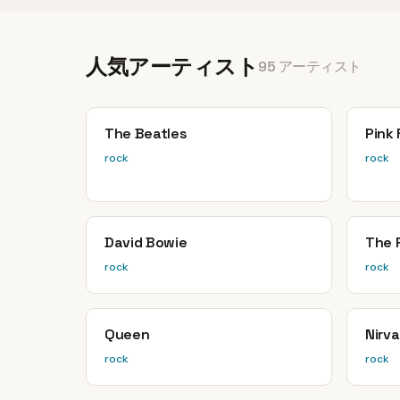
人気アーティスト
95 アーティスト
The Beatles
Pink 
rock
rock
David Bowie
The 
rock
rock
Queen
Nirv
rock
rock