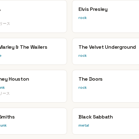
A
Elvis Presley
rock
リリース
Marley & The Wailers
The Velvet Underground
e
rock
ney Houston
The Doors
unk
rock
リリース
Smiths
Black Sabbath
punk
metal