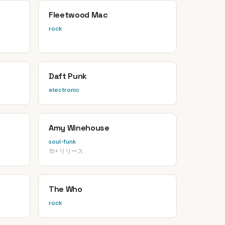
Fleetwood Mac
rock
Daft Punk
electronic
Amy Winehouse
soul-funk
15+ リリース
The Who
rock