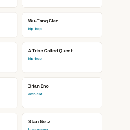
Wu-Tang Clan
hip-hop
A Tribe Called Quest
hip-hop
Brian Eno
ambient
Stan Getz
bossa-nova