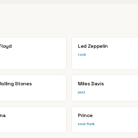
Floyd
Led Zeppelin
rock
Rolling Stones
Miles Davis
jazz
ana
Prince
soul-funk