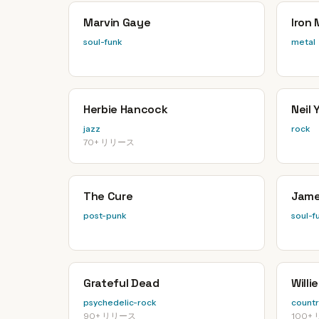
Marvin Gaye
Iron
soul-funk
metal
Herbie Hancock
Neil
jazz
rock
70+ リリース
The Cure
Jame
post-punk
soul-f
Grateful Dead
Willi
psychedelic-rock
countr
90+ リリース
100+