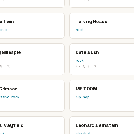
x Twin
Talking Heads
onic
rock
 Gillespie
Kate Bush
rock
リリース
25+ リリース
 Crimson
MF DOOM
ssive-rock
hip-hop
is Mayfield
Leonard Bernstein
unk
classical