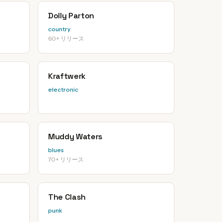
Dolly Parton
country
60+ リリース
Kraftwerk
electronic
Muddy Waters
blues
70+ リリース
The Clash
punk