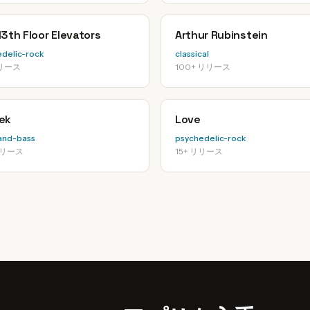
3th Floor Elevators
Arthur Rubinstein
delic-rock
classical
リリース
100+ リリース
ek
Love
and-bass
psychedelic-rock
リリース
15+ リリース