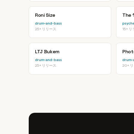
Roni Size
The 1
drum-and-bass
psyche
25+ リリース
15+ 
LTJ Bukem
Phot
drum-and-bass
drum-
25+ リリース
20+ 