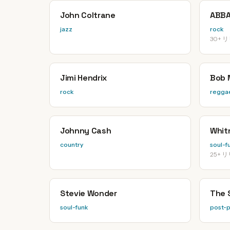
John Coltrane
ABB
jazz
rock
30+ 
Jimi Hendrix
Bob 
rock
regga
Johnny Cash
Whit
country
soul-f
25+ 
Stevie Wonder
The 
soul-funk
post-