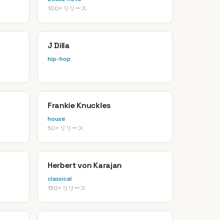
100+ リリース
J Dilla
hip-hop
Frankie Knuckles
house
50+ リリース
Herbert von Karajan
classical
150+ リリース