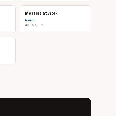
Masters at Work
house
40+ リリース