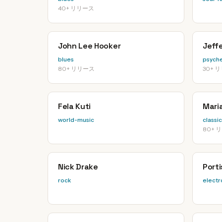
40+ リリース
John Lee Hooker
Jeffe
blues
psyche
80+ リリース
30+ 
Fela Kuti
Maria
world-music
classic
80+ 
Nick Drake
Port
rock
electr