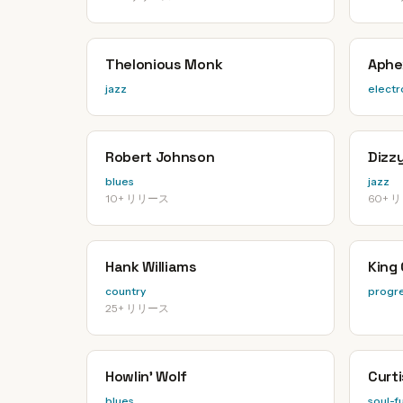
Thelonious Monk
Aphe
jazz
electr
Robert Johnson
Dizzy
blues
jazz
10+ リリース
60+ 
Hank Williams
King
country
progre
25+ リリース
Howlin' Wolf
Curt
blues
soul-f